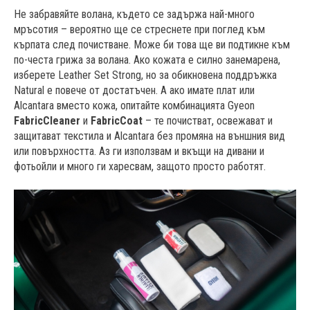
Не забравяйте волана, където се задържа най-много
мръсотия – вероятно ще се стреснете при поглед към
кърпата след почистване. Може би това ще ви подтикне към
по-честа грижа за волана. Ако кожата е силно занемарена,
изберете Leather Set Strong, но за обикновена поддръжка
Natural е повече от достатъчен. А ако имате плат или
Alcantara вместо кожа, опитайте комбинацията Gyeon
FabricCleaner
и
FabricCoat
– те почистват, освежават и
защитават текстила и Alcantara без промяна на външния вид
или повърхността. Аз ги използвам и вкъщи на дивани и
фотьойли и много ги харесвам, защото просто работят.