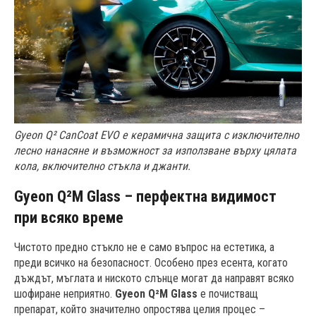
Gyeon
Q²
CanCoat EVO е керамична защита с изключително
лесно нанасяне и възможност за използване върху цялата
кола, включително стъкла и джанти.
Gyeon Q²M Glass – перфектна видимост
при всяко време
Чистото предно стъкло не е само въпрос на естетика, а
преди всичко на безопасност. Особено през есента, когато
дъждът, мъглата и ниското слънце могат да направят всяко
шофиране неприятно.
Gyeon Q²M Glass
е почистващ
препарат, който значително опростява целия процес –