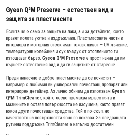
Gyeon Q²M Preserve – естествен вид и
защита за пластмасите
Есента не е само за защита на лака, а и за детайлите, които
правят колата уютна и издръжлива. Пластмасовите части в
интериора и моторния отсек имат тежък живот – UV лъчение,
температурни колебания и сух въздух от отоплението ги
изтощават бързо.
Gyeon Q²M Preserve
е прост начин да им
върнете естествения вид и да ги защитите от стареене.
Преди нанасяне е добре пластмасите да се почистят –
например с любимия ви универсален почистващ препарат или
интериорен детайлер. Аз лично обичам да използвам
Gyeon
Q²M TrimCleaner
, който лесно премахва мръсотията и
мазнините и оставя повърхността не изсушена, както правят
някои други почистващи средства. Той е по-скъп, но
качеството на повърхността ясно го показва. За следващата
рутинна поддръжка TrimCleaner е напълно достатъчен.