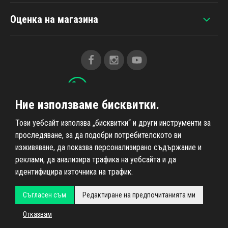
Оценка на магазина
+420 607 383 838
Ние използваме бисквитки.
Всичко за пазаруването
Този уебсайт използва „бисквитки“ и други инструменти за
проследяване, за да подобри потребителското ви
изживяване, да показва персонализирано съдържание и
Информация за нас
реклами, да анализира трафика на уебсайта и да
идентифицира източника на трафик.
Съгласен съм
Редактиране на предпочитанията ми
Всички права запазени © 2026
Ahifi.cz
, реализация
Shean.cz
Отказвам