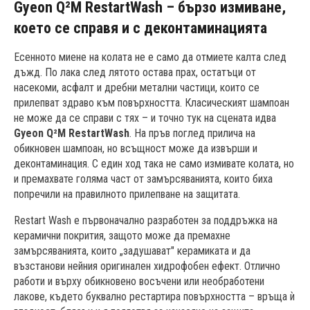
Gyeon Q²M RestartWash – бързо измиване,
което се справя и с деконтаминацията
Есенното миене на колата не е само да отмиете калта след
дъжд. По лака след лятото остава прах, остатъци от
насекоми, асфалт и дребни метални частици, които се
прилепват здраво към повърхността. Класическият шампоан
не може да се справи с тях – и точно тук на сцената идва
Gyeon Q²M RestartWash
. На пръв поглед прилича на
обикновен шампоан, но всъщност може да извърши и
деконтаминация. С един ход така не само измивате колата, но
и премахвате голяма част от замърсяванията, които биха
попречили на правилното прилепване на защитата.
Restart Wash е първоначално разработен за поддръжка на
керамични покрития, защото може да премахне
замърсяванията, които „задушават" керамиката и да
възстанови нейния оригинален хидрофобен ефект. Отлично
работи и върху обикновено восъчени или необработени
лакове, където буквално рестартира повърхността – връща ѝ