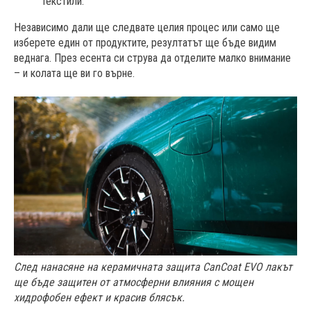
текстили.
Независимо дали ще следвате целия процес или само ще
изберете един от продуктите, резултатът ще бъде видим
веднага. През есента си струва да отделите малко внимание
– и колата ще ви го върне.
След нанасяне на керамичната защита CanCoat EVO лакът
ще бъде защитен от атмосферни влияния с мощен
хидрофобен ефект и красив блясък
.