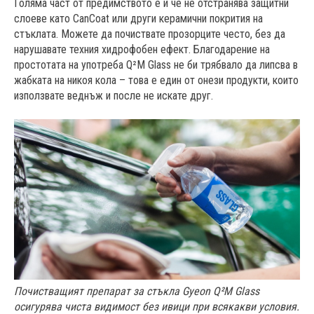
Голяма част от предимството е и че не отстранява защитни
слоеве като CanCoat или други керамични покрития на
стъклата. Можете да почиствате прозорците често, без да
нарушавате техния хидрофобен ефект. Благодарение на
простотата на употреба Q²M Glass не би трябвало да липсва в
жабката на никоя кола – това е един от онези продукти, които
използвате веднъж и после не искате друг.
Почистващият препарат за стъкла Gyeon Q²M Glass
осигурява чиста видимост без ивици при всякакви условия
.