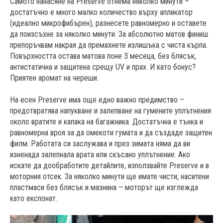
Самото нанасяне на Preserve отнема няколко минути –
достатъчно е много малко количество върху апликатор
(идеално микрофибърен), разнесете равномерно и оставете
да поизсъхне за няколко минути. За абсолютно матов финиш
препоръчвам накрая да премахнете излишъка с чиста кърпа.
Повърхността остава матова поне 3 месеца, без блясък,
антистатична и защитена срещу UV и прах. И като бонус?
Приятен аромат на череши.
На есен Preserve има още едно важно предимство –
предотвратява напукване и залепване на гумените уплътнения
около вратите и капака на багажника. Достатъчна е тънка и
равномерна вроя за да омекоти гумата и да създаде защитен
филм. Работата си заслужава и през зимата няма да ви
изненада залепнала врата или скъсано уплътнение. Ако
искате да дообработите детайлите, използвайте Preserve и в
моторния отсек. За няколко минути ще имате чисти, наситени
пластмаси без блясък и мазнина – моторът ще изглежда
като експонат.