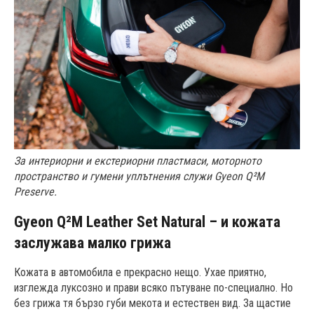
За интериорни и екстериорни пластмаси, моторното
пространство и гумени уплътнения служи Gyeon Q²M
Preserve
.
Gyeon Q²M Leather Set Natural – и кожата
заслужава малко грижа
Кожата в автомобила е прекрасно нещо. Ухае приятно,
изглежда луксозно и прави всяко пътуване по-специално. Но
без грижа тя бързо губи мекота и естествен вид. За щастие