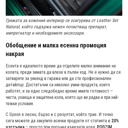
Грижата за кожения интериор се осигурява от Leather Set
Natural, който съдържа нежен почистващ препарат,
импрегнатор и необходимите аксесоари.
Обобщение и малка есенна промоция
накрая
Есента е идеалното време да отделите малко внимание на
колата, преди зимата да влезе в пълен ход. Не е нужно да се
затваряте за уикенд в гаража или да сте професионален
детайлър. Достатъчни са няколко умни продукта, които
работят, и за едно следобедно време имате готовност –
чиста, ухаеща и защитена кола, която ще ви радва и при най-
тежки условия.
С Gyeon е лесно, бързо и с резултат, който трае. И точно
сега можете да закупите всички продукти от статията
с 20%
отстъпка
– просто при поръчка въведете кода:
PODZIM
.