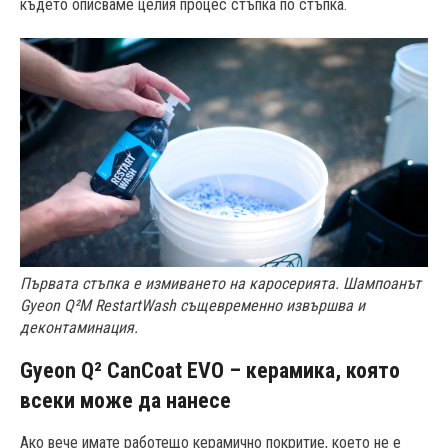
където описваме целия процес стъпка по стъпка.
Първата стъпка е измиването на каросерията. Шампоанът
Gyeon Q²M RestartWash
същевременно извършва и
деконтаминация.
Gyeon Q² CanCoat EVO – керамика, която
всеки може да нанесе
Ако вече имате работещо керамично покритие, което не е