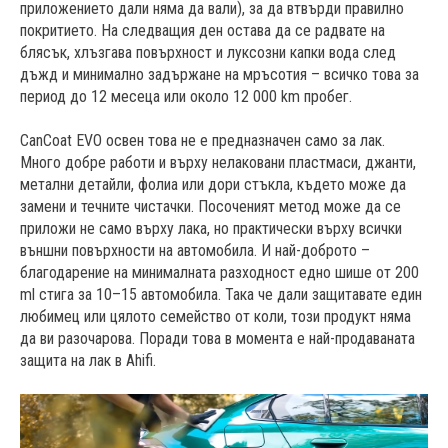
приложението дали няма да вали), за да втвърди правилно
покритието. На следващия ден остава да се радвате на
блясък, хлъзгава повърхност и луксозни капки вода след
дъжд и минимално задържане на мръсотия – всичко това за
период до 12 месеца или около 12 000 km пробег.
CanCoat EVO освен това не е предназначен само за лак.
Много добре работи и върху нелаковани пластмаси, джанти,
метални детайли, фолиа или дори стъкла, където може да
замени и течните чистачки. Посоченият метод може да се
приложи не само върху лака, но практически върху всички
външни повърхности на автомобила. И най-доброто –
благодарение на минималната разходност едно шише от 200
ml стига за 10–15 автомобила. Така че дали защитавате един
любимец или цялото семейство от коли, този продукт няма
да ви разочарова. Поради това в момента е най-продаваната
защита на лак в Ahifi.