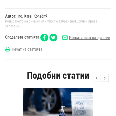
Autor:
Ing. Karel Konečný
Копирането на снимки или текст е забранено! Всички права
запазени.
Споделете статията
Изпрати линк на приятел
Печат на статията
Подобни статии