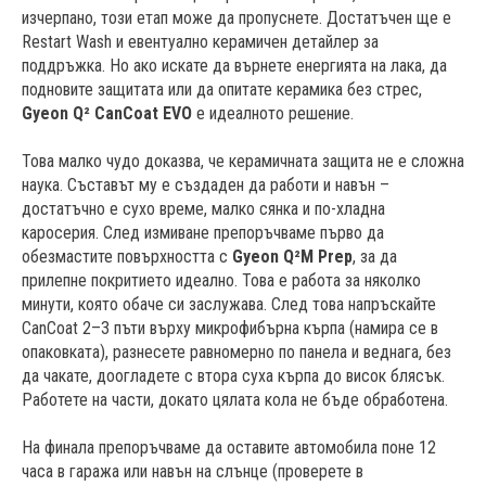
изчерпано, този етап може да пропуснете. Достатъчен ще е
Restart Wash и евентуално керамичен детайлер за
поддръжка. Но ако искате да върнете енергията на лака, да
подновите защитата или да опитате керамика без стрес,
Gyeon Q² CanCoat EVO
е идеалното решение.
Това малко чудо доказва, че керамичната защита не е сложна
наука. Съставът му е създаден да работи и навън –
достатъчно е сухо време, малко сянка и по-хладна
каросерия. След измиване препоръчваме първо да
обезмастите повърхността с
Gyeon Q²M Prep
, за да
прилепне покритието идеално. Това е работа за няколко
минути, която обаче си заслужава. След това напръскайте
CanCoat 2–3 пъти върху микрофибърна кърпа (намира се в
опаковката), разнесете равномерно по панела и веднага, без
да чакате, доогладете с втора суха кърпа до висок блясък.
Работете на части, докато цялата кола не бъде обработена.
На финала препоръчваме да оставите автомобила поне 12
часа в гаража или навън на слънце (проверете в