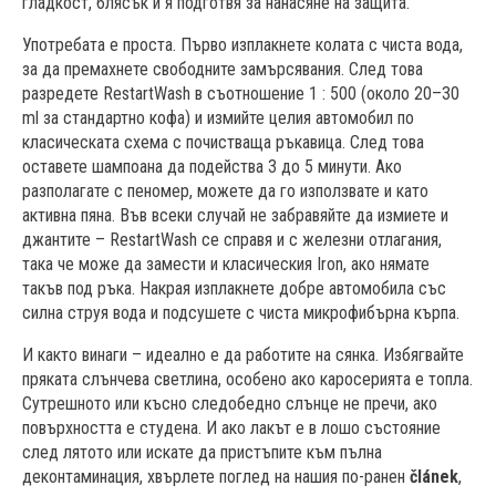
гладкост, блясък и я подготвя за нанасяне на защита.
Употребата е проста. Първо изплакнете колата с чиста вода,
за да премахнете свободните замърсявания. След това
разредете RestartWash в съотношение 1 : 500 (около 20–30
ml за стандартно кофа) и измийте целия автомобил по
класическата схема с почистваща ръкавица. След това
оставете шампоана да подейства 3 до 5 минути. Ако
разполагате с пеномер, можете да го използвате и като
активна пяна. Във всеки случай не забравяйте да измиете и
джантите – RestartWash се справя и с железни отлагания,
така че може да замести и класическия Iron, ако нямате
такъв под ръка. Накрая изплакнете добре автомобила със
силна струя вода и подсушете с чиста микрофибърна кърпа.
И както винаги – идеално е да работите на сянка. Избягвайте
пряката слънчева светлина, особено ако каросерията е топла.
Сутрешното или късно следобедно слънце не пречи, ако
повърхността е студена. И ако лакът е в лошо състояние
след лятото или искате да пристъпите към пълна
деконтаминация, хвърлете поглед на нашия по-ранен
článek
,