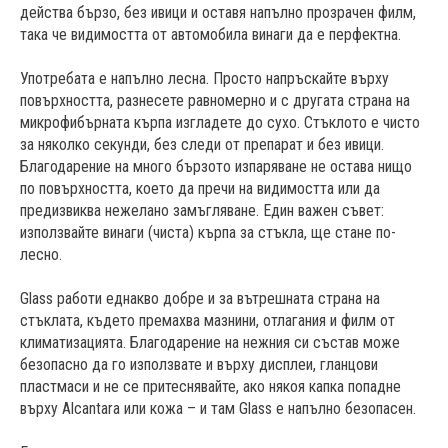
действа бързо, без ивици и оставя напълно прозрачен филм,
така че видимостта от автомобила винаги да е перфектна.
Употребата е напълно лесна. Просто напръскайте върху
повърхността, разнесете равномерно и с другата страна на
микрофибърната кърпа изгладете до сухо. Стъклото е чисто
за няколко секунди, без следи от препарат и без ивици.
Благодарение на много бързото изпаряване не остава нищо
по повърхността, което да пречи на видимостта или да
предизвиква нежелано замъгляване. Един важен съвет:
използвайте винаги (чиста) кърпа за стъкла, ще стане по-
лесно.
Glass работи еднакво добре и за вътрешната страна на
стъклата, където премахва мазнини, отлагания и филм от
климатизацията. Благодарение на нежния си състав може
безопасно да го използвате и върху дисплеи, гланцови
пластмаси и не се притеснявайте, ако някоя капка попадне
върху Alcantara или кожа – и там Glass е напълно безопасен.