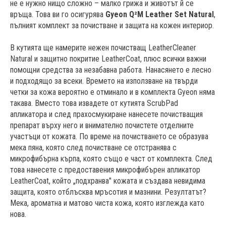
не е нужно нищо сложно – малко грижа и животът й се
връща. Това ви го осигурява
Gyeon Q²M Leather Set Natural
,
пълният комплект за почистване и защита на кожен интериор.
В кутията ще намерите нежен почистващ LeatherCleaner
Natural и защитно покритие LeatherCoat, плюс всички важни
помощни средства за незабавна работа. Нанасянето е лесно
и подходящо за всеки. Времето на използване на твърди
четки за кожа вероятно е отминало и в комплекта Gyeon няма
такава. Вместо това извадете от кутията ScrubPad
апликатора и след прахосмукиране нанесете почистващия
препарат върху него и внимателно почистете отделните
участъци от кожата. По време на почистването се образува
мека пяна, която след почистване се отстранява с
микрофибърна кърпа, която също е част от комплекта. След
това нанесете с предоставения микрофибърен апликатор
LeatherCoat, който „подхранва" кожата и създава невидима
защита, която отблъсква мръсотия и мазнини. Резултатът?
Мека, ароматна и матово чиста кожа, която изглежда като
нова.