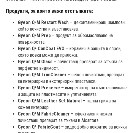
Продукти, за които важи отстъпката:
Gyeon Q²M Restart Wash
– деконтаминиращ шампоан,
който почиства и възстановява.
Gyeon Q²M Prep
– продукт за обезмасляване на
повърхността.
Gyeon Q² CanCoat EVO
– керамична защита в спрей,
която всеки може да приложи.
Gyeon Q²M Glass
– почистващ препарат за стъкла за
перфектна видимост.
Gyeon Q²M TrimCleaner
– нежен почистващ препарат
за интериорни и екстериорни пластмаси.
Gyeon Q²M Preserve
– импрегнатор за възстановяване
и защита на пластмасите и уплътненията.
Gyeon Q²M Leather Set Natural
– пълна грижа за
кожен интериор.
Gyeon Q²M
FabricCleaner
– ефективен и нежен
почистващ препарат за тъкани и Alcantara.
Gyeon Q²
FabricCoat
– хидрофобно покритие за всички