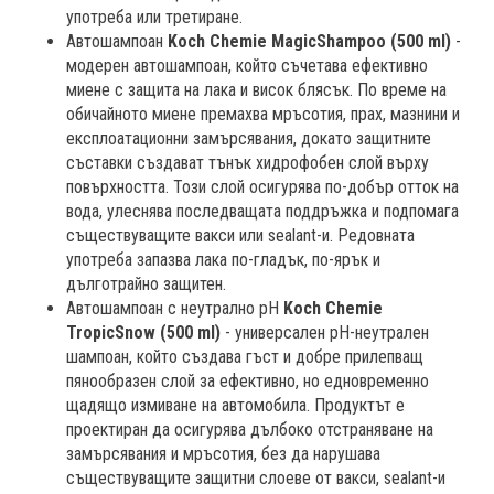
употреба или третиране.
Автошампоан
Koch Chemie MagicShampoo (500 ml)
-
модерен автошампоан, който съчетава ефективно
миене с защита на лака и висок блясък. По време на
обичайното миене премахва мръсотия, прах, мазнини и
експлоатационни замърсявания, докато защитните
съставки създават тънък хидрофобен слой върху
повърхността. Този слой осигурява по-добър отток на
вода, улеснява последващата поддръжка и подпомага
съществуващите вакси или sealant-и. Редовната
употреба запазва лака по-гладък, по-ярък и
дълготрайно защитен.
Автошампоан с неутрално pH
Koch Chemie
TropicSnow (500 ml)
- универсален pH-неутрален
шампоан, който създава гъст и добре прилепващ
пянообразен слой за ефективно, но едновременно
щадящо измиване на автомобила. Продуктът е
проектиран да осигурява дълбоко отстраняване на
замърсявания и мръсотия, без да нарушава
съществуващите защитни слоеве от вакси, sealant-и