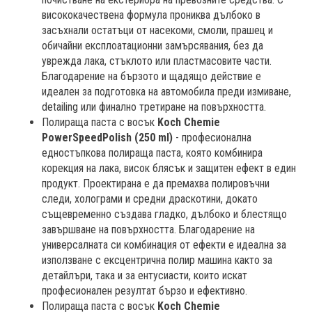
висококачествена формула прониква дълбоко в
засъхнали остатъци от насекоми, смоли, прашец и
обичайни експлоатационни замърсявания, без да
уврежда лака, стъклото или пластмасовите части.
Благодарение на бързото и щадящо действие е
идеален за подготовка на автомобила преди измиване,
detailing или финално третиране на повърхността.
Полираща паста с восък
Koch Chemie
PowerSpeedPolish (250 ml)
- професионална
едностъпкова полираща паста, която комбинира
корекция на лака, висок блясък и защитен ефект в един
продукт. Проектирана е да премахва полировъчни
следи, холограми и средни драскотини, докато
същевременно създава гладко, дълбоко и блестящо
завършване на повърхността. Благодарение на
универсалната си комбинация от ефекти е идеална за
използване с ексцентрична полир машина както за
детайлъри, така и за ентусиасти, които искат
професионален резултат бързо и ефективно.
Полираща паста с восък
Koch Chemie