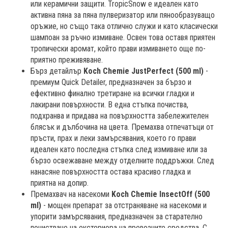
или керамични защити. TropicSnow е идеален като
активна пяна за пяна пулверизатор или пянообразуващо
оръжие, но също така отлично служи и като класически
шампоан за ръчно измиване. Освен това оставя приятен
тропически аромат, който прави измиването още по-
приятно преживяване.
Бърз детайлър
Koch Chemie JustPerfect (500 ml)
-
премиум Quick Detailer, предназначен за бързо и
ефективно финално третиране на всички гладки и
лакирани повърхности. В една стъпка почиства,
подхранва и придава на повърхността забележителен
блясък и дълбочина на цвета. Премахва отпечатъци от
пръсти, прах и леки замърсявания, което го прави
идеален като последна стъпка след измиване или за
бързо освежаване между отделните поддръжки. След
нанасяне повърхността остава красиво гладка и
приятна на допир.
Премахвач на насекоми
Koch Chemie InsectOff (500
ml)
- мощен препарат за отстраняване на насекоми и
упорити замърсявания, предназначен за старателно
почистване на екстериора на превозните средства. С