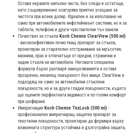
Оставя екраните напълно чисти, без следи и остатъци,
като същевременно осигурява приятно усещане за
чистота при всеки допир. Идеален е за използване не
само при автомобилните инфотейнмънт системи, но и за
таблети, телефони и други чувствителни тъч панели.
Почиствач за стъкла
Koch Chemie ClearView (500 ml)
- високоефективен почистващ препарат за стъкла,
проектиран за старателно отстраняване на мръсотия,
мазнини, прах и отпечатъци от предни, странични и
задни стъкла на автомобила. Неговата специална
формула бързо разтваря замърсяванията и оставя
прозрачен, некапещ повърхност без ивици. ClearView е
подходящ не само за автомобилни стъклени
повърхности, но и за други гладки повърхности, където
ще оцените перфектната видимост и по-голям комфорт
при шофиране.
Импрегнация
Koch Chemie TexLock (500 ml)
-
професионален импрегниращ защитен препарат за
текстилни повърхности, проектиран да формира върху
влакнената структура устойчива и дълготрайна защита,