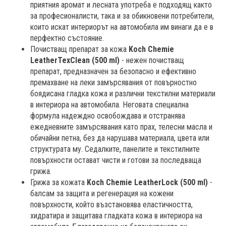
приятния аромат и лесната употреба е подходящ както
за професионалисти, така и за обикновени потребители,
които искат интериорът на автомобила им винаги да е в
перфектно състояние.
Почистващ препарат за кожа
Koch Chemie
LeatherTexClean (500 ml)
- нежен почистващ
препарат, предназначен за безопасно и ефективно
премахване на леки замърсявания от повърностно
боядисана гладка кожа и различни текстилни материали
в интериора на автомобила. Неговата специална
формула надеждно освобождава и отстранява
ежедневните замърсявания като прах, телесни масла и
обичайни петна, без да нарушава материала, цвета или
структурата му. Седалките, панелите и текстилните
повърхности остават чисти и готови за последваща
грижа.
Грижа за кожата
Koch Chemie LeatherLock (500 ml)
-
балсам за защита и регенерация на кожени
повърхности, който възстановява еластичността,
хидратира и защитава гладката кожа в интериора на