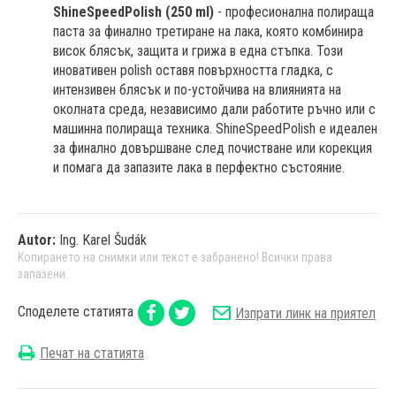
ShineSpeedPolish (250 ml)
- професионална полираща
паста за финално третиране на лака, която комбинира
висок блясък, защита и грижа в една стъпка. Този
иновативен polish оставя повърхността гладка, с
интензивен блясък и по-устойчива на влиянията на
околната среда, независимо дали работите ръчно или с
машинна полираща техника. ShineSpeedPolish е идеален
за финално довършване след почистване или корекция
и помага да запазите лака в перфектно състояние.
Autor:
Ing. Karel Šudák
Копирането на снимки или текст е забранено! Всички права
запазени.
Споделете статията
Изпрати линк на приятел
Печат на статията