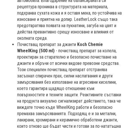
автомобила. Благодарение на балансираната си
рецептура прониква в структурата на материала,
подхранва сухата кожа и я оставя мека, по-устойчива на
износване и приятна на допир. LeatherLock също така
предотвратява появата на пукнатини, загуба на цвят и
действа превантивно срещу износване и влияния от
околната среда.
Почистващ препарат за джанти
Koch Chemie
WheelKing (500 ml)
- почистващ препарат за колела,
проектиран за старателно и безопасно почистване на
джанти и обръчи от всички видове превозни средства.
Този специален почистващ препарат отстранява
засъхнал спирачен прах, силни наслагвания и други
замърсявания без използване на агресивни киселини,
което гарантира щадящо отношение към
повърхностите и техните защити. Реактивните съставки
на продукта визуално сигнализират действието, така че
виждате точно къде WheelKing работи и безопасно
премахва замърсяванията. Подходящ е и за метални,
лакирани, хромирани и керамично обработени джанти,
които отново ще бъдат чисти и готови за по-нататъшна