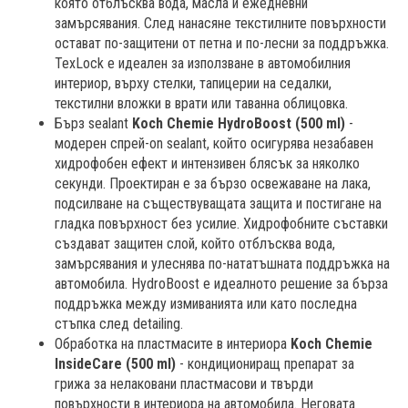
която отблъсква вода, масла и ежедневни
замърсявания. След нанасяне текстилните повърхности
остават по-защитени от петна и по-лесни за поддръжка.
TexLock е идеален за използване в автомобилния
интериор, върху стелки, тапицерии на седалки,
текстилни вложки в врати или таванна облицовка.
Бърз sealant
Koch Chemie HydroBoost (500 ml)
-
модерен спрей-on sealant, който осигурява незабавен
хидрофобен ефект и интензивен блясък за няколко
секунди. Проектиран е за бързо освежаване на лака,
подсилване на съществуващата защита и постигане на
гладка повърхност без усилие. Хидрофобните съставки
създават защитен слой, който отблъсква вода,
замърсявания и улеснява по-нататъшната поддръжка на
автомобила. HydroBoost е идеалното решение за бърза
поддръжка между измиванията или като последна
стъпка след detailing.
Обработка на пластмасите в интериора
Koch Chemie
InsideCare (500 ml)
- кондициониращ препарат за
грижа за нелаковани пластмасови и твърди
повърхности в интериора на автомобила. Неговата