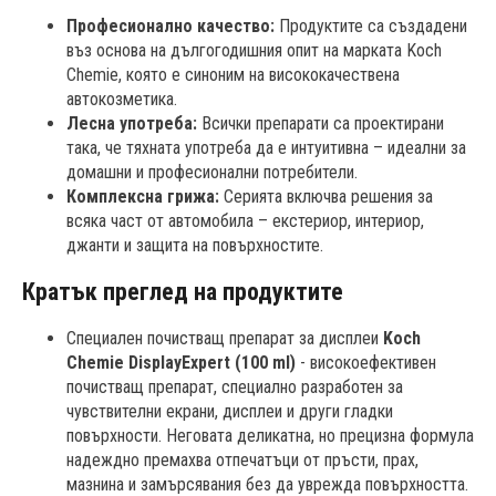
Професионално качество:
Продуктите са създадени
въз основа на дългогодишния опит на марката Koch
Chemie, която е синоним на висококачествена
автокозметика.
Лесна употреба:
Всички препарати са проектирани
така, че тяхната употреба да е интуитивна – идеални за
домашни и професионални потребители.
Комплексна грижа:
Серията включва решения за
всяка част от автомобила – екстериор, интериор,
джанти и защита на повърхностите.
Кратък преглед на продуктите
Специален почистващ препарат за дисплеи
Koch
Chemie DisplayExpert (100 ml)
- високоефективен
почистващ препарат, специално разработен за
чувствителни екрани, дисплеи и други гладки
повърхности. Неговата деликатна, но прецизна формула
надеждно премахва отпечатъци от пръсти, прах,
мазнина и замърсявания без да уврежда повърхността.