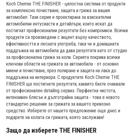
Koch Chemie THE FINISHER - цялостна система от продукти
за комплексно почистване, защита и грижа за вашия
автомобил. Тази серия е проектирана за взискателни
автомобилни ентусиасти и детайлъри, които искат да
постигнат професионални резултати без компромиси. Всички
продукти са произведени с акцент върху качеството,
ефективността и лесната употреба, така че и домашната
поддръжка на автомобила да дава резултати като от студио
за професионална грижа за коли. Серията покрива всички
ключови области на грижата за автомобила - от основно
миене и почистване, през полиране и защита на лака до
поддръжка на интериора. С продуктите Koch Chemie THE
FINISHER ще постигнете резултати, каквито бихте очаквали
от професионален detailing сервиз. Перфектна чистота,
интензивен блясък и дълготрайна защита - това е новото
стандартно решение за грижата за вашето превозно
средство. Изберете от нашето предложение още днес и
подарете на колата си грижата, която заслужава!
Защо да изберете THE FINISHER