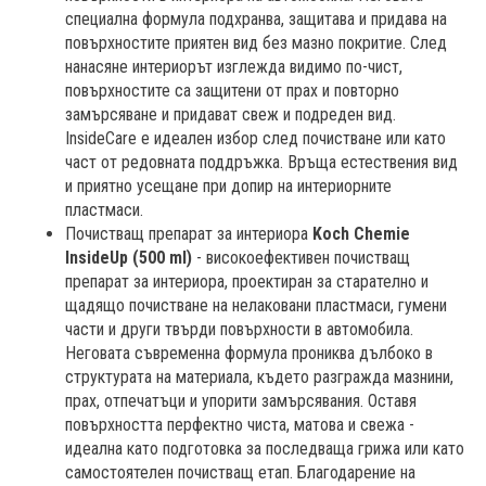
специална формула подхранва, защитава и придава на
повърхностите приятен вид без мазно покритие. След
нанасяне интериорът изглежда видимо по-чист,
повърхностите са защитени от прах и повторно
замърсяване и придават свеж и подреден вид.
InsideCare е идеален избор след почистване или като
част от редовната поддръжка. Връща естествения вид
и приятно усещане при допир на интериорните
пластмаси.
Почистващ препарат за интериора
Koch Chemie
InsideUp (500 ml)
- високоефективен почистващ
препарат за интериора, проектиран за старателно и
щадящо почистване на нелаковани пластмаси, гумени
части и други твърди повърхности в автомобила.
Неговата съвременна формула прониква дълбоко в
структурата на материала, където разгражда мазнини,
прах, отпечатъци и упорити замърсявания. Оставя
повърхността перфектно чиста, матова и свежа -
идеална като подготовка за последваща грижа или като
самостоятелен почистващ етап. Благодарение на