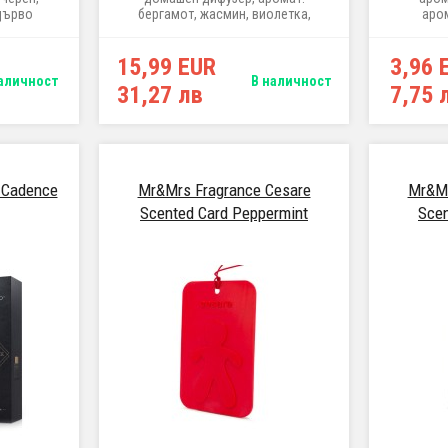
дърво
бергамот, жасмин, виолетка,
аро
сандалово дърво, мускус,
комбинац
ванилия, 100 ml
15,99 EUR
3,96 
аличност
В наличност
31,27 лв
7,75 
 Cadence
Mr&Mrs Fragrance Cesare
Mr&Mr
Scented Card Peppermint
Scen