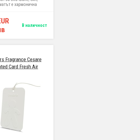
матът е хармонична
ия от плодови, цветни и
дървесни тонове
EUR
В наличност
лв
s Fragrance Cesare
ted Card Fresh Air