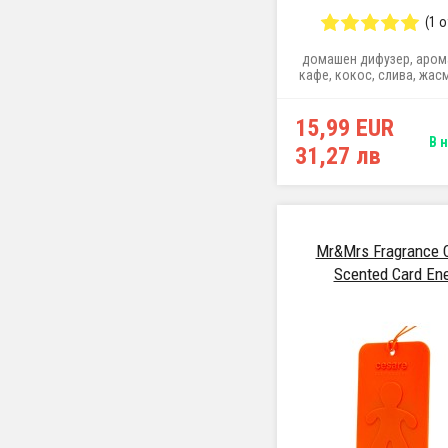
(1 
домашен дифузер, аром
кафе, кокос, слива, жас
пачули, захарна вата, 
шушулки, 100 m
15,99 EUR
В 
31,27 лв
Mr&Mrs Fragrance 
Scented Card En