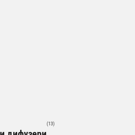
(13)
 и дифузери