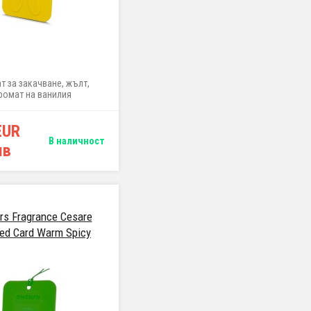
т за закачване, жълт,
ромат на ванилия
EUR
В наличност
лв
s Fragrance Cesare
ed Card Warm Spicy