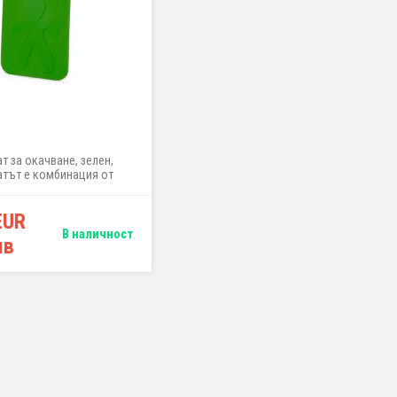
т за окачване, зелен,
тът е комбинация от
ни, цитрусови и цветни
тонове
EUR
В наличност
лв