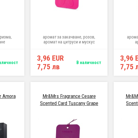
ризма,
аромат за закачване, розов,
арома
ане
аромат на цитруси и мускус
а
3,96 EUR
3,96 
аличност
В наличност
7,75 лв
7,75 
r Amora
Mr&Mrs Fragrance Cesare
Mr&Mr
Scented Card Tuscany Grape
Scent