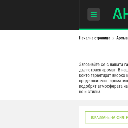
Начална страница
Арома
Запознайте се с нашата г
дълготраен аромат. В наш
които гарантират високо 
продължително ароматизи
подобрят атмосферата на 
но и стилна.
ПОКАЗВАНЕ НА ФИЛТ