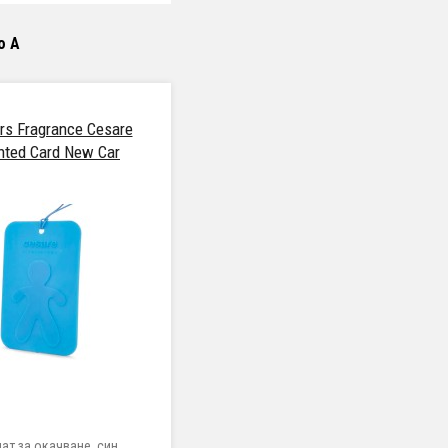
о А
s Fragrance Cesare
nted Card New Car
ат за окачване, син,