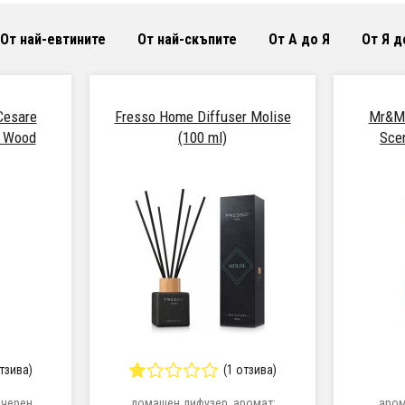
От най-евтините
От най-скъпите
От А до Я
От Я д
Cesare
Fresso Home Diffuser Molise
Mr&Mr
r Wood
(100 ml)
Sce
отзива)
(1 отзива)
 черен,
домашен дифузер, аромат:
аром