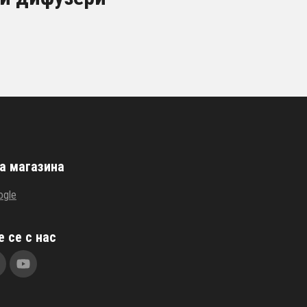
а магазина
ogle
 се с нас