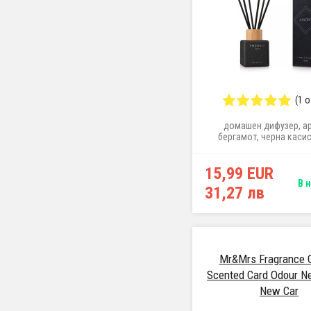
(1 
домашен дифузер, а
бергамот, черна касис
пипер, жасмин, пачули
15,99 EUR
В 
31,27 лв
Mr&Mrs Fragrance 
Scented Card Odour Ne
New Car