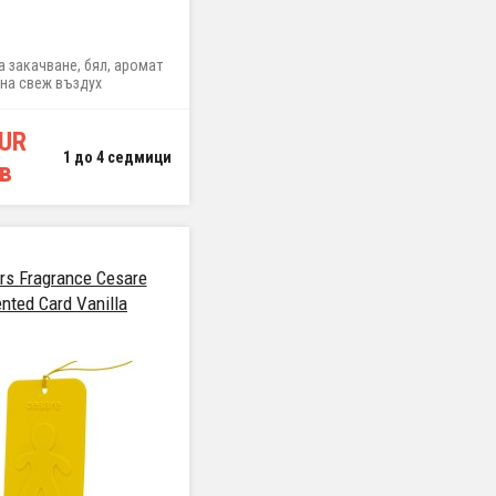
а закачване, бял, аромат
на свеж въздух
EUR
1 до 4 седмици
лв
s Fragrance Cesare
nted Card Vanilla