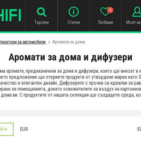
0
Търсене
Статии
Любими
Моят ак
тизатори за автомобили
Аромати за дома
Аромати за дома и дифузери
ама аромати, предназначени за дома и дифузери, които ще внесат в и
ето предложение ще откриете продукти от утвърдени марки като Sme
качество и елегантен дизайн. Дифузерите с пръчки са идеални за ра
ране на помещенията, докато освежителите за въздух на картонена
дома ви. С продуктите от нашата селекция ще създадете среда, ко
EUR
E
РИ