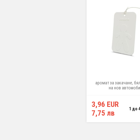
аромат за закачане, бя
на нов автомоб
3,96 EUR
1 до 
7,75 лв