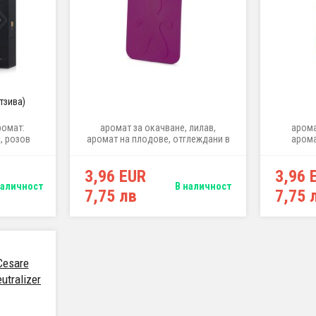
отзива)
ромат:
аромат за окачване, лилав,
арома
, розов
аромат на плодове, отглеждани в
арома
, 100 ml
Тоскана
пикант
3,96 EUR
3,96 
наличност
В наличност
7,75 лв
7,75 
Cesare
utralizer