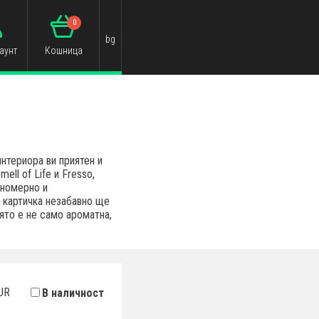
0
bg
аунт
Кошница
нтериора ви приятен и
ll of Life и Fresso,
вномерно и
 картичка незабавно ще
ято е не само ароматна,
UR
В наличност