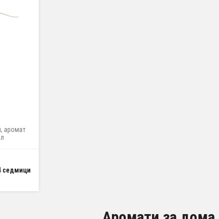
л, аромат
ил
4 седмици
Аромати за дома