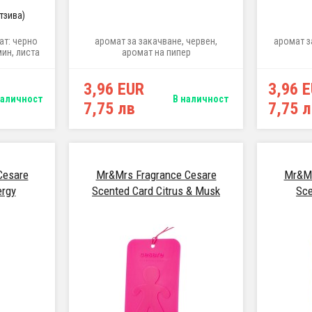
отзива)
ат: черно
аромат за закачване, червен,
аромат з
мин, листа
аромат на пипер
ванилови
l
3,96 EUR
3,96 
наличност
В наличност
7,75 лв
7,75 
Cesare
Mr&Mrs Fragrance Cesare
Mr&Mr
ergy
Scented Card Citrus & Musk
Sce