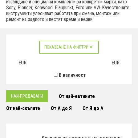
изваждане и специални комплекти за конкретни марки, като
Sony, Pioneer, Kenwood, Blaupunkt, Ford или VW. Качествените
инструменти улесняват работата при смяна, монтаж или
ремонт на радиото и пестят време и нерви.
ПОКАЗВАНЕ НА ФИЛТРИ
EUR
EUR
В наличност
От най-евтините
НАЙ-ПРОДАВАНИ
От най-скъпите
От А до Я
От Я до А
Ключове за демонтаж на авторадио