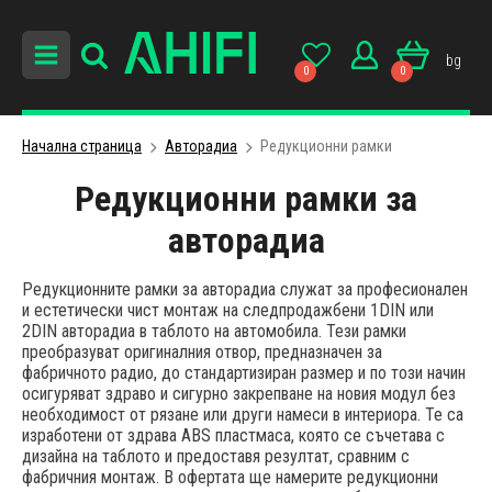
bg
0
0
Начална страница
Авторадиa
Редукционни рамки
Редукционни рамки за
авторадиа
Редукционните рамки за авторадиа служат за професионален
и естетически чист монтаж на следпродажбени 1DIN или
2DIN авторадиа в таблото на автомобила. Тези рамки
преобразуват оригиналния отвор, предназначен за
фабричното радио, до стандартизиран размер и по този начин
осигуряват здраво и сигурно закрепване на новия модул без
необходимост от рязане или други намеси в интериора. Те са
изработени от здрава ABS пластмаса, която се съчетава с
дизайна на таблото и предоставя резултат, сравним с
фабричния монтаж. В офертата ще намерите редукционни