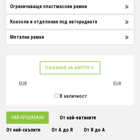
Ограничаващи пластмасови рамки
Конзоли и отделения под авторадиата
Метални рамки
ПОКАЗВАНЕ НА ФИЛТРИ
EUR
EUR
В наличност
От най-евтините
НАЙ-ПРОДАВАНИ
От най-скъпите
От А до Я
От Я до А