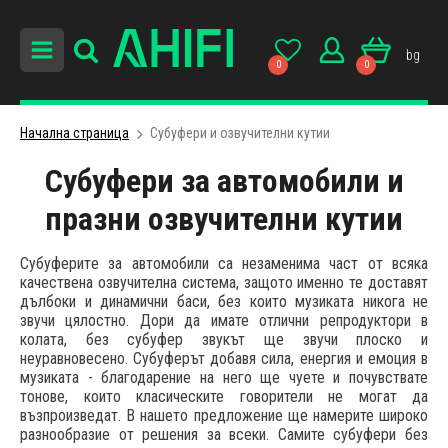
bg
0
0
Начална страница
Субуфери и озвучителни кутии
Субуфери за автомобили и
празни озвучителни кутии
Субуферитe за автомобили са незаменима част от всяка
качествена озвучителна система, защото именно те доставят
дълбоки и динамични баси, без които музиката никога не
звучи цялостно. Дори да имате отлични репродуктори в
колата, без cубуфер звукът ще звучи плоско и
неуравновесено. Субуферът добавя сила, енергия и емоция в
музиката - благодарение на него ще чуете и почувствате
тонове, които класическите говорители не могат да
възпроизведат. В нашето предложение ще намерите широко
разнообразие от решения за всеки. Самите субуфeри без