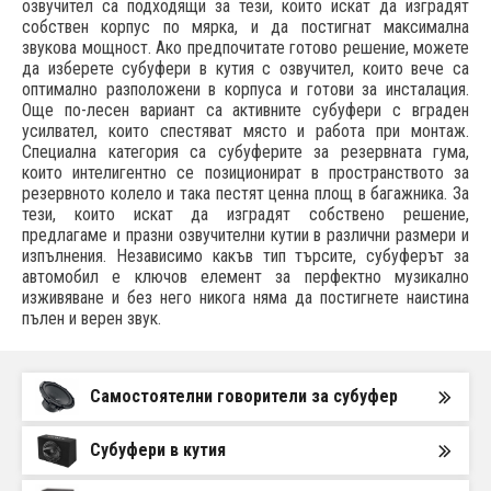
озвучител са подходящи за тези, които искат да изградят
собствен корпус по мярка, и да постигнат максимална
звукова мощност. Ако предпочитате готово решение, можете
да изберете субуфeри в кутия c озвучител, които вече са
оптимално разположени в корпуса и готови за инсталация.
Още по-лесен вариант са активните субуфeри с вграден
усилвател, които спестяват място и работа при монтаж.
Специална категория са субуфeрите за резервната гума,
които интелигентно се позиционират в пространството за
резервното колело и така пестят ценна площ в багажника. За
тези, които искат да изградят собствено решение,
предлагаме и празни озвучителни кутии в различни размери и
изпълнения. Независимо какъв тип търсите, субуфeрът за
автомобил е ключов елемент за перфектно музикално
изживяване и без него никога няма да постигнете наистина
пълен и верен звук.
Самостоятелни говорители за субуфер
Субуфери в кутия