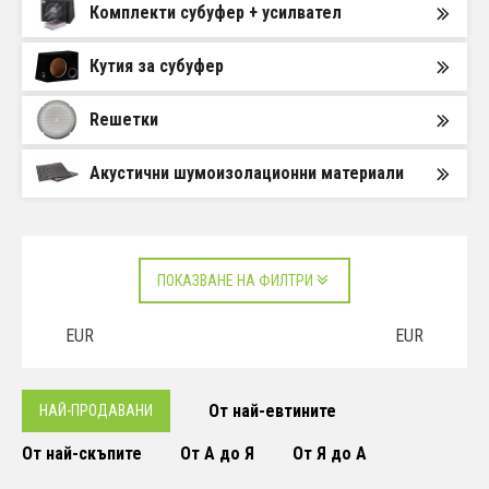
Комплекти субуфер + усилвател
Кутия за субуфер
Rешетки
Акустични шумоизолационни материали
ПОКАЗВАНЕ НА ФИЛТРИ
EUR
EUR
От най-евтините
НАЙ-ПРОДАВАНИ
От най-скъпите
От А до Я
От Я до А