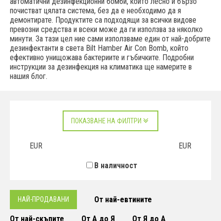
автоматични дезинфекционни бомби, които лесно и бързо
почистват цялата система, без да е необходимо да я
демонтирате. Продуктите са подходящи за всички видове
превозни средства и всеки може да ги използва за няколко
минути. За тази цел ние сами използваме един от най-добрите
дезинфектанти в света Bilt Hamber Air Con Bomb, който
ефективно унищожава бактериите и гъбичките. Подробни
инструкции за дезинфекция на климатика ще намерите в
нашия блог.
ПОКАЗВАНЕ НА ФИЛТРИ
EUR
EUR
В наличност
От най-евтините
НАЙ-ПРОДАВАНИ
От най-скъпите
От А до Я
От Я до А