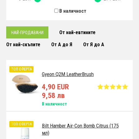
В наличност
От най-евтините
НАЙ-ПРОДАВАНИ
От най-скъпите
От А до Я
От Я до А
ТОП ОФЕРТА
Gyeon Q2M LeatherBrush
4,90 EUR
9,58 лв
В наличност
ТОП ОФЕРТА
Bilt Hamber Air-Con Bomb Citrus (175
мл)