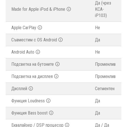
Да (чрез
Made for Apple iPod & iPhone
KCA-
iP103)
Apple CarPlay
Не
Съвместим с OS Android
Да
Android Auto
Не
Подсветка на бутоните
Променлив
Подсветка на дисплея
Променлив
Дисплей
Сегментен
Функция Loudness
Да
Функция Bass boost
Да
Еквалайзер / DSP процесор
Да / Да