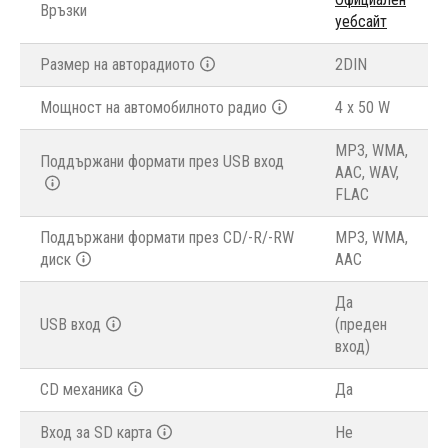
Връзки
уебсайт
Размер на авторадиото
2DIN
Мощност на автомобилното радио
4 x 50 W
MP3, WMA,
Поддържани формати през USB вход
AAC, WAV,
FLAC
Поддържани формати през CD/-R/-RW
MP3, WMA,
диск
AAC
Да
USB вход
(преден
вход)
CD механика
Да
Вход за SD карта
Не