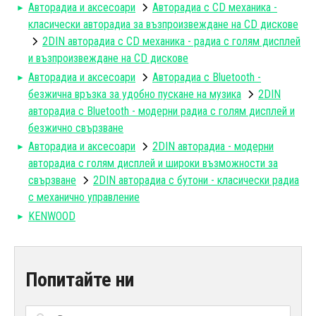
Авторадиa и аксесоари
Авторадиа с CD механика -
класически авторадиа за възпроизвеждане на CD дискове
2DIN авторадиа с CD механика - радиа с голям дисплей
и възпроизвеждане на CD дискове
Авторадиa и аксесоари
Авторадиа с Bluetooth -
безжична връзка за удобно пускане на музика
2DIN
авторадиа с Bluetooth - модерни радиа с голям дисплей и
безжично свързване
Авторадиa и аксесоари
2DIN авторадиa - модерни
авторадиa с голям дисплей и широки възможности за
свързване
2DIN авторадиа с бутони - класически радиа
с механично управление
KENWOOD
Попитайте ни