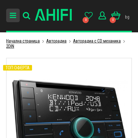
bg
0
0
Начална страница
Авторадиa
Авторадиа с CD механика
2DIN
ТОП ОФЕРТА