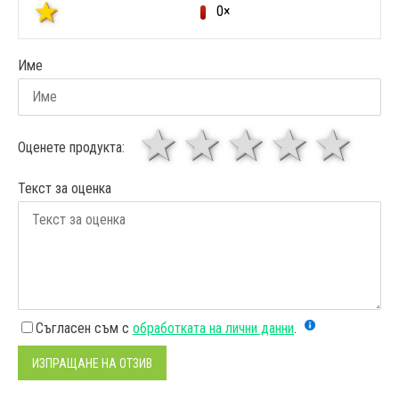
0×
Име
1 звезда
звезди
3 звез
4 зв
5
Оценете продукта:
Текст за оценка
Съгласен съм с
обработката на лични данни
.
ИЗПРАЩАНЕ НА ОТЗИВ