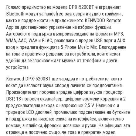
Голямо предимство на модела DPX-5200BT е вграденият
Bluetooth модул за handsfree разговори и аудио стрийминг,
както и поддръжката на приложението KENWOOD Remote
App за дистанционно управление на избрани функции.
Авторadiото поддържа възпроизвеждане на формати MP3,
WMA, AAC, WAV и FLAC, разполага с преден USB порт и AUX
вход и предлага функцията 5 Phone Music Mix. Благодарение
на това е практично решение за потребители, които искат
удобно да възпроизвеждат музика от телефона и други
устройства.
Kenwood DPX-5200BT ще зарадва и потребителите, които
искат да нагласят звука според личните си предпочитания.
Производителят посочва вграден цифров звуков процесор
DSP, 13-полосен еквалайзер, цифрови времеви корекции и 2
предусилвателни изхода с напрежение 2,5 V. Наличен е и
триредов LCD дисплей, променливо подсветяване на бутоните
и поддръжка на няколко езика на интерфейса, включително
немски, английски, френски, испански и руски. На официалната
страница е посочено също, че това е прекратен модел.