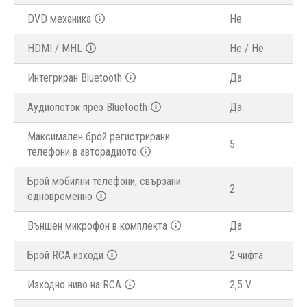
DVD механика
Не
HDMI / MHL
Не / Не
Интегриран Bluetooth
Да
Аудиопоток през Bluetooth
Да
Максимален брой регистрирани
5
телефони в авторадиото
Брой мобилни телефони, свързани
2
едновременно
Външен микрофон в комплекта
Да
Брой RCA изходи
2 чифта
Изходно ниво на RCA
2,5 V