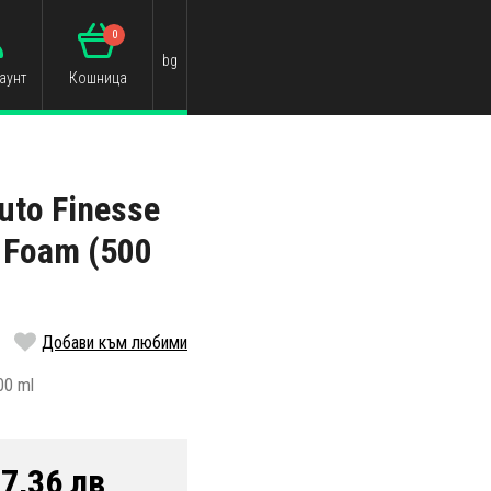
0
bg
аунт
Кошница
uto Finesse
 Foam (500
Добави към любими
00 ml
7,36 лв