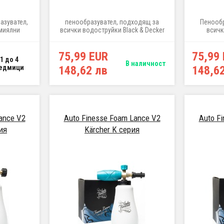
азувател,
пенообразувател, подходящ за
Пенообр
миялни
всички водоструйки Black & Decker
всичк
с система
Quick
75,99 EUR
75,99
1 до 4
В наличност
едмици
148,62 лв
148,6
ance V2
Auto Finesse Foam Lance V2
Auto F
ия
Kärcher K серия