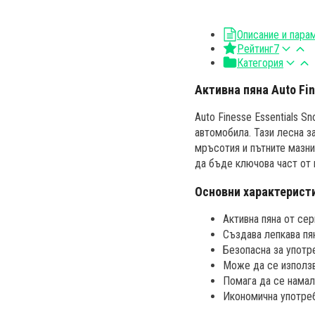
Описание и пара
Рейтинг
7
Категория
Активна пяна Auto Fi
Auto Finesse Essentials 
автомобила. Тази лесна з
мръсотия и пътните мазни
да бъде ключова част от 
Основни характерист
Активна пяна от сери
Създава лепкава пя
Безопасна за употр
Може да се използв
Помага да се намал
Икономична употреб