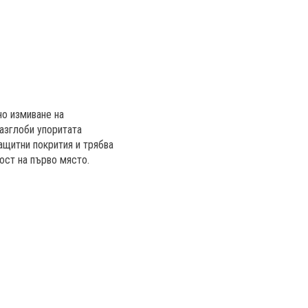
но измиване на
разглоби упоритата
ащитни покрития и трябва
ост на първо място.