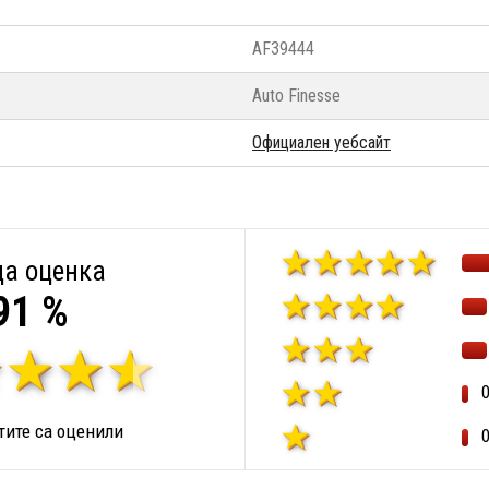
AF39444
Auto Finesse
Официален уебсайт
а оценка
91 %
ите са оценили