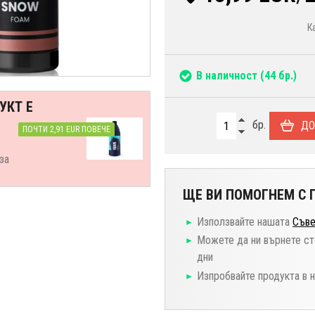
К
В наличност
(44 бр.)
УКТ Е
бр.
ДО
ПОЧТИ 2,91 EUR ПОВЕЧЕ
за
ЩЕ ВИ ПОМОГНЕМ С П
Използвайте нашата
Съве
Можете да ни върнете ст
дни
Изпробвайте продукта в 