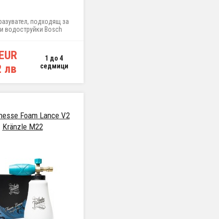
азувател, подходящ за
и водоструйки Bosch
 EUR
1 до 4
2 лв
седмици
inesse Foam Lance V2
Kränzle M22