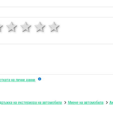
1 звезда
звезди
3 звезди
4 звезди
5 звезд
тката на лични данни
.
дръжка на екстериора на автомобила
Миене на автомобила
Ак