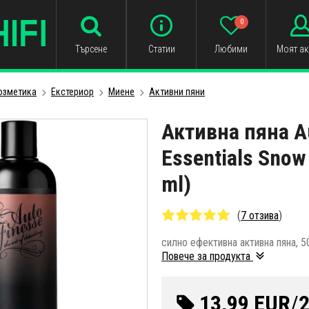
0
Търсене
Статии
Любими
Моят ак
озметика
Екстериор
Миене
Активни пяни
Активна пяна A
Essentials Snow
ml)
(
7 отзива
)
силно ефективна активна пяна, 5
Повече за продукта
13,99 EUR
/
2