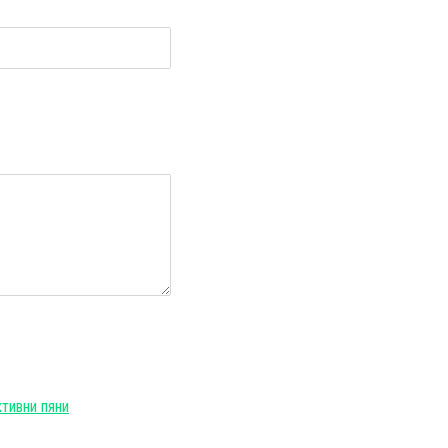
и
тивни пяни