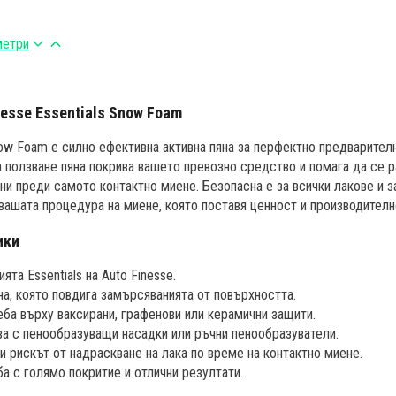
метри
nesse Essentials Snow Foam
Snow Foam е силно ефективна активна пяна за перфектно предварител
а ползване пяна покрива вашето превозно средство и помага да се 
ни преди самото контактно миене. Безопасна е за всички лакове и з
вашата процедура на миене, която поставя ценност и производителн
ики
ята Essentials на Auto Finesse.
на, която повдига замърсяванията от повърхността.
еба върху ваксирани, графенови или керамични защити.
а с пенообразуващи насадки или ръчни пенообразуватели.
и рискът от надраскване на лака по време на контактно миене.
а с голямо покритие и отлични резултати.