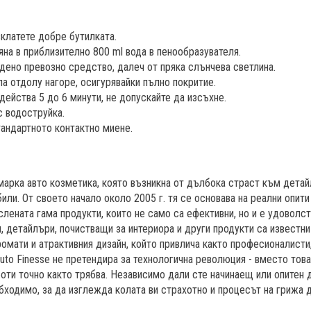
клатете добре бутилката.
яна в приблизително 800 ml вода в пенообразувателя.
дено превозно средство, далеч от пряка слънчева светлина.
а отдолу нагоре, осигурявайки пълно покритие.
действа 5 до 6 минути, не допускайте да изсъхне.
с водоструйка.
андартното контактно миене.
 марка авто козметика, която възникна от дълбока страст към дета
или. От своето начало около 2005 г. тя се основава на реални опити
слената гама продукти, които не само са ефективни, но и е удоволст
, детайлъри, почистващи за интериора и други продукти са известн
ромати и атрактивния дизайн, който привлича както професионалисти,
uto Finesse не претендира за технологична революция - вместо тов
боти точно както трябва. Независимо дали сте начинаещ или опитен 
бходимо, за да изглежда колата ви страхотно и процесът на грижа д