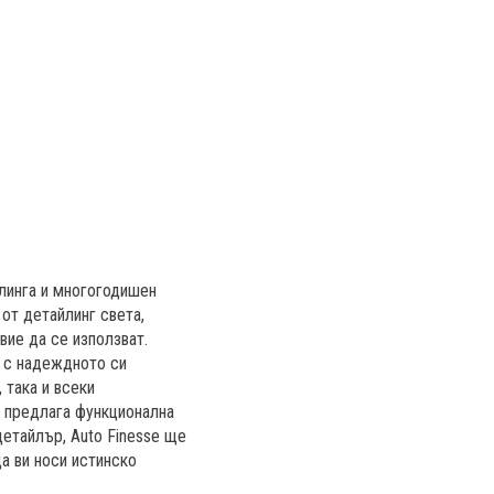
йлинга и многогодишен
 от детайлинг света,
вие да се използват.
и с надеждното си
 така и всеки
а предлага функционална
детайлър, Auto Finesse ще
а ви носи истинско