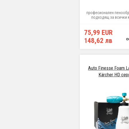
професионален пенообр
подходящ за всички 
машини под налягане съ
за закрепване 1/4" 
75,99 EUR
148,62 лв
с
Auto Finesse Foam L
Kärcher HD сер