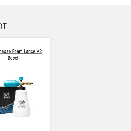
от
inesse Foam Lance V2
Bosch