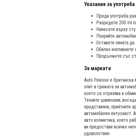
Указания за употреба
Преди употреба раз
Разредете 200 ml п
Нанесете върху сту
Покрийте автомобил
Оставете пяната да 
Обилно изплакнете 
Продължете със ст
За марката
Auto Finesse е британска
опит в грижата за автомоб
което се отразява в обми
Техните шампоани, восъци
представяне, приятните а
автомобилен ентусиаст. A
авто козметика, която ра
ви предостави всичко нео
удоволствие.