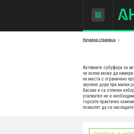
Начална страница
Активните субуфeри за ав
че всеки може да намери
на места с ограничено пр
звучене дори при малки р
басове и са отличен избо
усилвател не е необходим
търсите практично компак
позволят да се насладите 