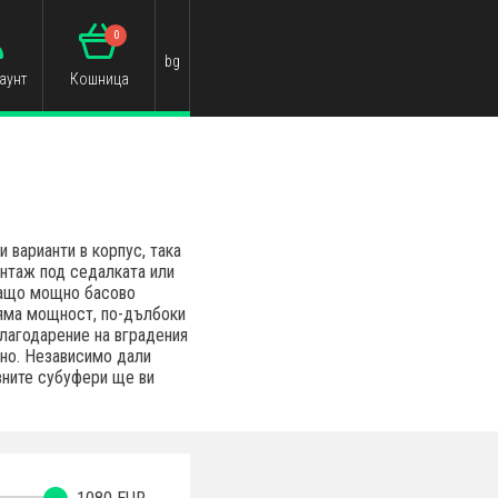
0
bg
аунт
Кошница
 варианти в корпус, така
нтаж под седалката или
дващо мощно басово
ляма мощност, по-дълбоки
Благодарение на вградения
сно. Независимо дали
вните субуфeри ще ви