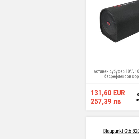
активен субуфер 10\", 1
басрефлексов кор
131,60 EUR
257,39 лв
н
Blaupunkt Gtb 82