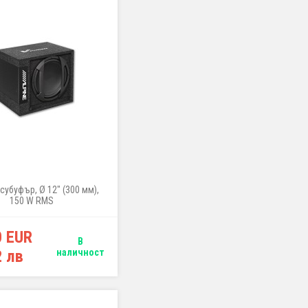
субуфър, Ø 12" (300 мм),
150 W RMS
0 EUR
В
2 лв
наличност