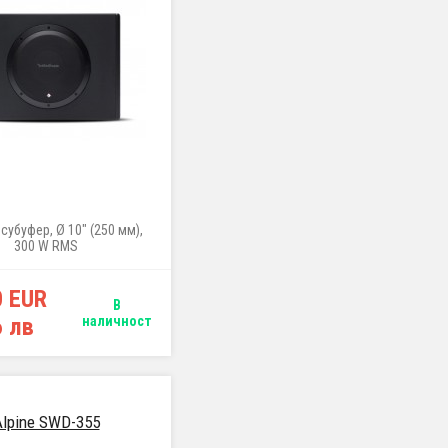
субуфер, Ø 10" (250 мм),
300 W RMS
0 EUR
В
6 лв
наличност
Alpine SWD-355