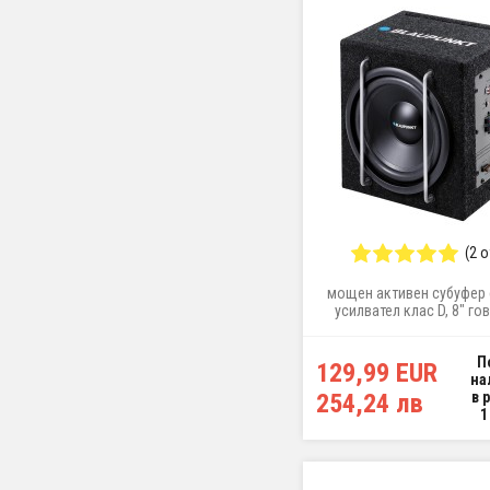
(2 
мощен активен субуфер 
усилвател клас D, 8″ го
максимална мощност 20
П
129,99 EUR
на
254,24 лв
в 
1