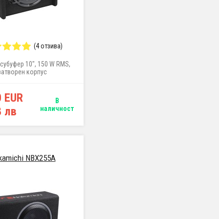
(4 отзива)
субуфер 10", 150 W RMS,
затворен корпус
0 EUR
В
8 лв
наличност
kamichi NBX255A