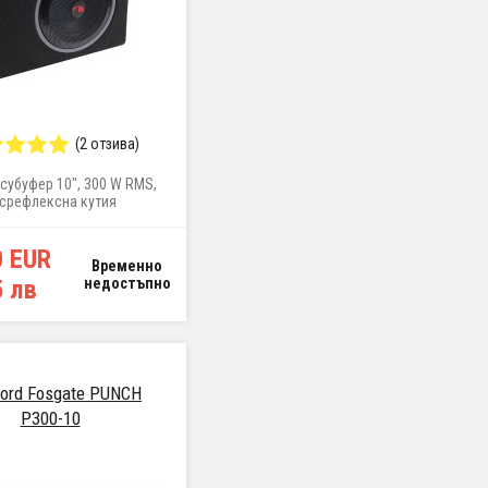
(2 отзива)
субуфер 10", 300 W RMS,
срефлексна кутия
0 EUR
Временно
5 лв
недостъпно
ford Fosgate PUNCH
P300-10