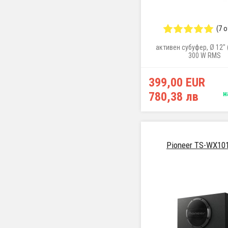
(7 
активен субуфер, Ø 12" 
300 W RMS
399,00 EUR
780,38 лв
н
Pioneer TS-WX10