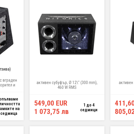
отзива)
с вграден
активен субуфър, Ø 12\" (300 mm),
активен 
ворител и
460 W RMS
0 W Max.
опълваме
549,00 EUR
411,6
личността
1 до 4
рамките на
1 073,75 лв
седмици
805,0
 седмица