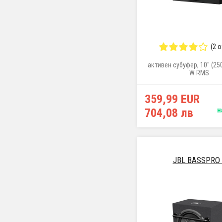
(2 
активен субуфер, 10" (25
W RMS
359,99 EUR
704,08 лв
н
JBL BASSPRO 