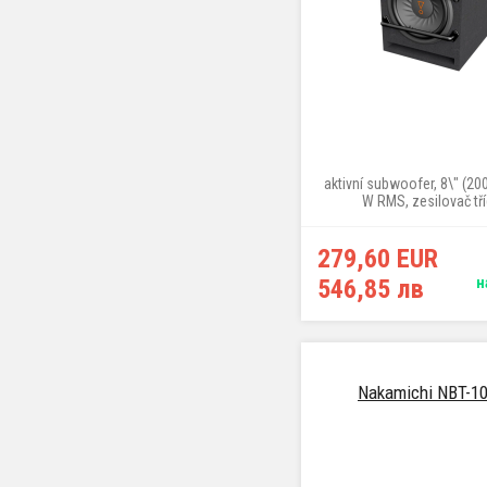
aktivní subwoofer, 8\" (2
W RMS, zesilovač tří
279,60 EUR
546,85 лв
н
Nakamichi NBT-1