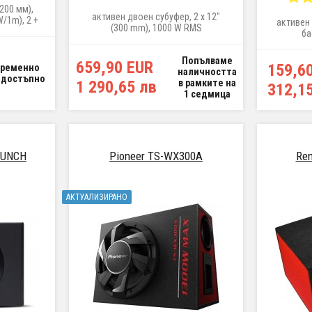
200 мм),
активен двоен субуфер, 2 x 12"
/1m), 2 +
активен 
(300 mm), 1000 W RMS
ба
Попълваме
659,90 EUR
159,6
Временно
наличността
едостъпно
1 290,65 лв
в рамките на
312,1
1 седмица
PUNCH
Pioneer TS-WX300A
Re
АКТУАЛИЗИРАНО