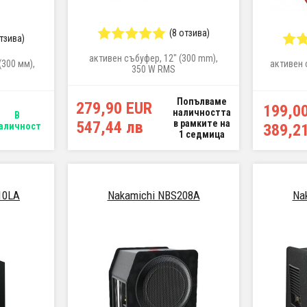
(8 отзива)
отзива)
активен събуфер, 12" (300 mm),
(300 мм),
активен 
350 W RMS
Попълваме
279,90 EUR
199,0
наличността
В
547,44 лв
в рамките на
аличност
389,2
1 седмица
10LA
Nakamichi NBS208A
Na