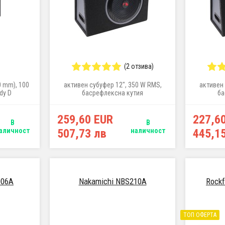
(2 отзива)
00 mm), 100
активен субуфер 12", 350 W RMS,
активен 
dy D
басрефлексна кутия
ба
259,60 EUR
227,6
В
В
аличност
507,73 лв
наличност
445,1
006A
Nakamichi NBS210A
Rock
ТОП ОФЕРТА