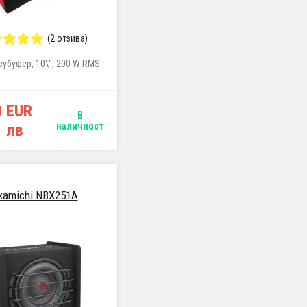
(2 отзива)
субуфер, 10\", 200 W RMS
0 EUR
В
1 лв
наличност
kamichi NBX251A