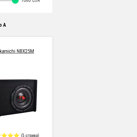
1080
EUR
о А
kamichi NBX25M
(5 отзива)