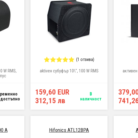
(1 отзива)
00 W RMS,
aktivен субуфър 10\", 100 W RMS
активен 
пус
159,60 EUR
379,0
Временно
В
едостъпно
312,15 лв
наличност
741,2
00 A
Hifonics ATL12BPA