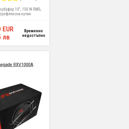
субуфер 10", 150 W RMS,
срефлексна кутия
0 EUR
Временно
5 лв
недостъпно
negade RXV1000A