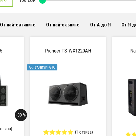
108
EUR
РИ
От най-евтините
От най-скъпите
От А до Я
От Я д
5
Pioneer TS-WX1220AH
Na
АКТУАЛИЗИРАНО
-30 %
отзива)
(1 отзива)