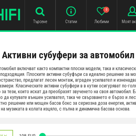
0
Търсене
Статии
Любими
Моят ак
Активни субуфeри за автомобил
томобил включват както компактни плоски модели, така и класически
 подходящия. Плоските активни субуфъри са идеално решение за мо
остранствo, предлагат лесен монтаж, вграден усилвател и изнена
азмери. Класическите активни субуфeри в в кутии осигуряват по-го
р за тези, които искат да преобразят звученето на своя автомобил. 
о да купувате външен усилвател, така че свързването е бързо и ле
тно решение или мощен басов бокс за сериозна доза енергия, акти
на музиката в колата изцяло, с пълна и динамична басова основа.