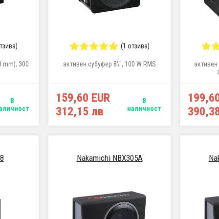
отзива)
(1 отзива)
0 mm), 300
активен субуфер 8\", 100 W RMS
активен 
159,60 EUR
199,6
В
В
аличност
312,15 лв
наличност
390,3
8
Nakamichi NBX305A
Na