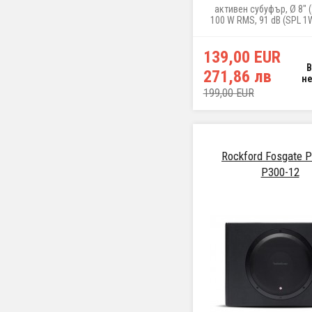
активен субуфър, Ø 8" (
100 W RMS, 91 dB (SPL 1W
2 Ω
139,00 EUR
271,86 лв
н
199,00 EUR
Rockford Fosgate 
P300-12