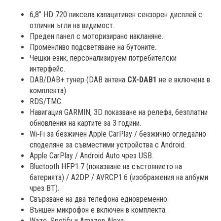
6,8" HD 720 пиксела капацитивен сензорен дисплей с
отлични ъгли на видимост.
Преден панел с моторизирано накланяне.
Променливо подсветяване на бутоните.
Чешки език, персонализируем потребителски
интерфейс.
DAB/DAB+ тунер (DAB антена
CX-DAB1
не е включена в
комплекта).
RDS/TMC.
Навигация GARMIN, 3D показване на релефа, безплатни
обновления на картите за 3 години.
Wi‑Fi за безжичен Apple CarPlay / безжично огледално
споделяне за съвместими устройства с Android.
Apple CarPlay / Android Auto чрез USB.
Bluetooth HFP1.7 (показване на състоянието на
батерията) / A2DP / AVRCP1.6 (изображения на албуми
чрез BT).
Свързване на два телефона едновременно.
Външен микрофон е включен в комплекта.
Waze, Spotify и Amazon Alexa.