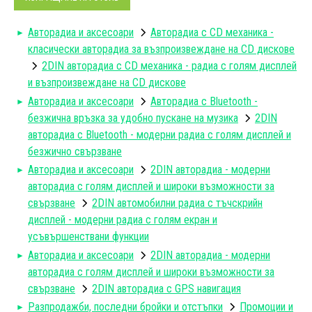
Авторадиa и аксесоари
Авторадиа с CD механика -
класически авторадиа за възпроизвеждане на CD дискове
2DIN авторадиа с CD механика - радиа с голям дисплей
и възпроизвеждане на CD дискове
Авторадиa и аксесоари
Авторадиа с Bluetooth -
безжична връзка за удобно пускане на музика
2DIN
авторадиа с Bluetooth - модерни радиа с голям дисплей и
безжично свързване
Авторадиa и аксесоари
2DIN авторадиa - модерни
авторадиa с голям дисплей и широки възможности за
свързване
2DIN автомобилни радиа с тъчскрийн
дисплей - модерни радиа с голям екран и
усъвършенствани функции
Авторадиa и аксесоари
2DIN авторадиa - модерни
авторадиa с голям дисплей и широки възможности за
свързване
2DIN авторадиа с GPS навигация
Разпродажби, последни бройки и отстъпки
Промоции и