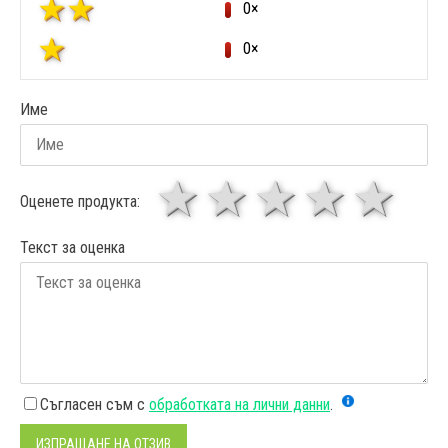
0×
0×
Име
1 звезда
звезди
3 звез
4 зв
5
Оценете продукта:
Текст за оценка
Съгласен съм с
обработката на лични данни
.
ИЗПРАЩАНЕ НА ОТЗИВ