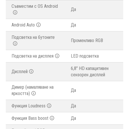
Съвместим с OS Android
Да
Android Auto
Да
Подсветка на бутоните
Променливо RGB
Подсветка на дисплея
LED подсветка
6,8" HD капацитивен
Дисплей
сензорен дисплей
Димер (намаляване на
Да
яркостта)
Функция Loudness
Да
Функция Bass boost
Да