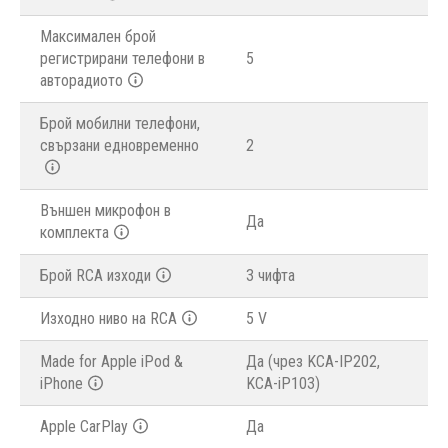
Максимален брой
регистрирани телефони в
5
авторадиото
Брой мобилни телефони,
свързани едновременно
2
Външен микрофон в
Да
комплекта
Брой RCA изходи
3 чифта
Изходно ниво на RCA
5 V
Made for Apple iPod &
Да (чрез KCA-IP202,
iPhone
KCA-iP103)
Apple CarPlay
Да