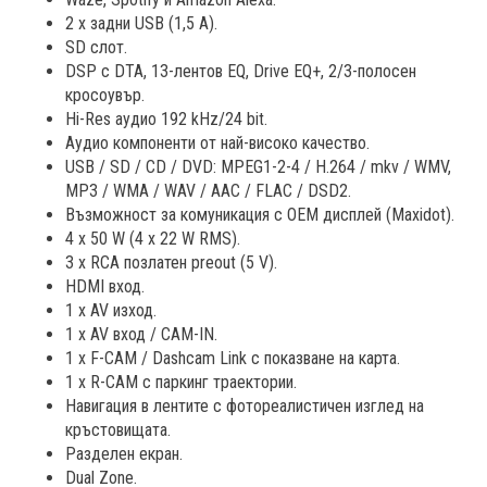
2 x задни USB (1,5 A).
SD слот.
DSP с DTA, 13-лентов EQ, Drive EQ+, 2/3-полосен
кросоувър.
Hi-Res аудио 192 kHz/24 bit.
Аудио компоненти от най-високо качество.
USB / SD / CD / DVD: MPEG1-2-4 / H.264 / mkv / WMV,
MP3 / WMA / WAV / AAC / FLAC / DSD2.
Възможност за комуникация с OEM дисплей (Maxidot).
4 x 50 W (4 x 22 W RMS).
3 x RCA позлатен preout (5 V).
HDMI вход.
1 x AV изход.
1 x AV вход / CAM-IN.
1 x F-CAM / Dashcam Link с показване на карта.
1 x R-CAM с паркинг траектории.
Навигация в лентите с фотореалистичен изглед на
кръстовищата.
Разделен екран.
Dual Zone.