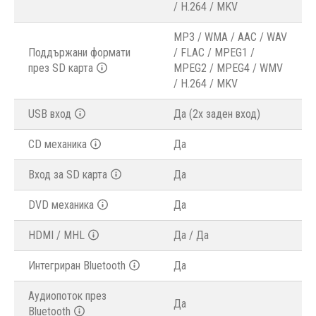
/ H.264 / MKV
MP3 / WMA / AAC / WAV
Поддържани формати
/ FLAC / MPEG1 /
през SD карта
MPEG2 / MPEG4 / WMV
/ H.264 / MKV
USB вход
Да (2x заден вход)
CD механика
Да
Вход за SD карта
Да
DVD механика
Да
HDMI / MHL
Да / Да
Интегриран Bluetooth
Да
Аудиопоток през
Да
Bluetooth