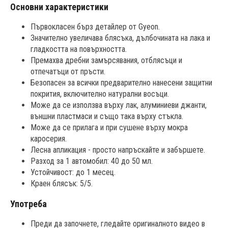
Основни характеристики
Първокласен бърз детайлер от Gyeon.
Значително увеличава блясъка, дълбочината на лака и
гладкостта на повърхността.
Премахва дребни замърсявания, отблясъци и
отпечатъци от пръсти.
Безопасен за всички предварително нанесени защитни
покрития, включително натурални восъци.
Може да се използва върху лак, алуминиеви джанти,
външни пластмаси и също така върху стъкла.
Може да се прилага и при сушене върху мокра
каросерия.
Лесна апликация - просто напръскайте и забършете.
Разход за 1 автомобил: 40 до 50 мл.
Устойчивост: до 1 месец.
Краен блясък: 5/5.
Употреба
Преди да започнете, гледайте оригиналното видео в