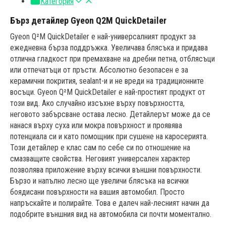
Категория
Бърз детайлер Gyeon Q2M QuickDetailer
Gyeon Q²M QuickDetailer е най-универсалният продукт за
ежедневна бърза поддръжка. Увеличава блясъка и придава
отлична гладкост при премахване на дребни петна, отблясъци
или отпечатъци от пръсти. Абсолютно безопасен е за
керамични покрития, sealant-и и не вреди на традиционните
восъци. Gyeon Q²M QuickDetailer е най-простият продукт от
този вид. Ако случайно изсъхне върху повърхността,
неговото забърсване остава лесно. Детайлерът може да се
нанася върху суха или мокра повърхност и проявява
потенциала си и като помощник при сушене на каросерията.
Този детайлер е клас сам по себе си по отношение на
смазващите свойства. Неговият универсален характер
позволява приложение върху всички външни повърхности.
Бързо и напълно лесно ще увеличи блясъка на всички
боядисани повърхности на вашия автомобил. Просто
напръскайте и полирайте. Това е далеч най-лесният начин да
подобрите външния вид на автомобила си почти моментално.