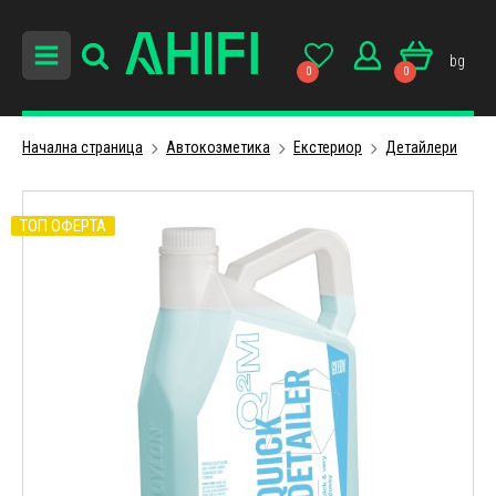
bg
0
0
Начална страница
Автокозметика
Екстериор
Детайлери
ТОП ОФЕРТА