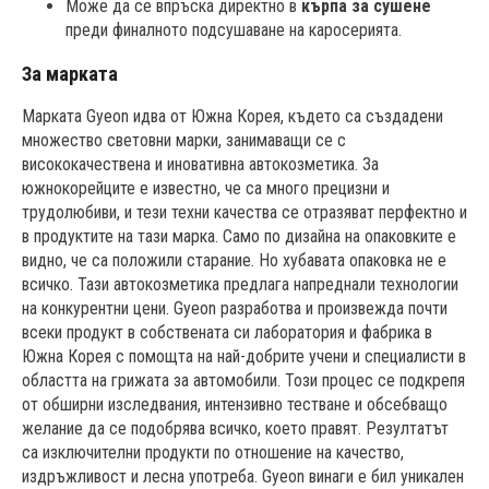
Може да се впръска директно в
кърпа за сушене
преди финалното подсушаване на каросерията.
За марката
Марката Gyeon идва от Южна Корея, където са създадени
множество световни марки, занимаващи се с
висококачествена и иновативна автокозметика. За
южнокорейците е известно, че са много прецизни и
трудолюбиви, и тези техни качества се отразяват перфектно и
в продуктите на тази марка. Само по дизайна на опаковките е
видно, че са положили старание. Но хубавата опаковка не е
всичко. Тази автокозметика предлага напреднали технологии
на конкурентни цени. Gyeon разработва и произвежда почти
всеки продукт в собствената си лаборатория и фабрика в
Южна Корея с помощта на най-добрите учени и специалисти в
областта на грижата за автомобили. Този процес се подкрепя
от обширни изследвания, интензивно тестване и обсебващо
желание да се подобрява всичко, което правят. Резултатът
са изключителни продукти по отношение на качество,
издръжливост и лесна употреба. Gyeon винаги е бил уникален