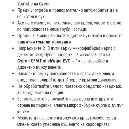
YouTube на Gyeon.
Преди употреба е препоръчително автомобилът да е
почистен и сух.
Ако не е измит, но не е силно замърсен, уверете се, че
по повърхността няма груби частици.
Преди нанасяне разклатете добре бутилката и сложете
защитни гумени ръкавици
.
Напръскайте 2–3 пъти върху микрофибърна кърпа с
дълъг косъм; Gyeon препоръчва използването на
Gyeon Q²M PolishWipe EVO
, и 1× напръскайте и
директно върху панела.
Нанасяйте върху повърхността с прави движения, а
след това полирайте детайлера с кръгови движения.
Не обработвайте цялото превозно средство наведнъж,
а напредвайте на секции.
За полирането използвайте нова кърпа или другата
страна на първоначалната микрофибърна кърпа с дълъг
косъм.
Можете да нанасяте и върху мокър автомобил след
миене, което улеснява сушенето на каросерията.