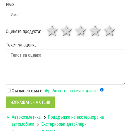
Име
1 звезда
звезди
3 звез
4 зв
5
Оценете продукта:
Текст за оценка
Съгласен съм с
обработката на лични данни
.
ИЗПРАЩАНЕ НА ОТЗИВ
Автокозметика
Поддръжка на екстериора на
автомобила
Екстериорни детайлери