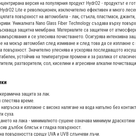
онцентрирана версия на популярния продукт HydrO2 - продуктът е гот
 HydrO2 Lite е революционен, изключително ефективен и много лесен
цялата повърхност на автомобила - лак, стъкла, пластмаси, джанти, 
криви. Уникалната Nano Glass Fiber Technology създава върху повърх
ъскваща защитна мембрана. Материалите са защитени от атмосферни
замърсявания и се улеснява почистването. Осигурява интензивна защ
е на мокър автомобил след измиване и след това да се изплакне с 
ка повърхност. Значително улеснява и ускорява последващото изсу
табилен, устойчив на температурни промени и за разлика от класиче
ители, разтворители, сол, киселини и агресивни алкални почистващи
ики
ерамична защита за лак.
и спестява време.
 напръска и изплакне с високо налягане на вода напълно без контак
и суха.
нето на лака - минималното сушене означава минимум драскотини 
асив дълбок блясък и гладка повърхност.
на повърхността срещу UVA и UVB слънчеви лъчи.