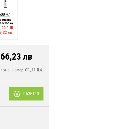
500 мл
ременно
достъпно
,99 EUR
9,32 лв
66,23 лв
аложен номер: CP_11HL4L
ПАЗИТЕЛ