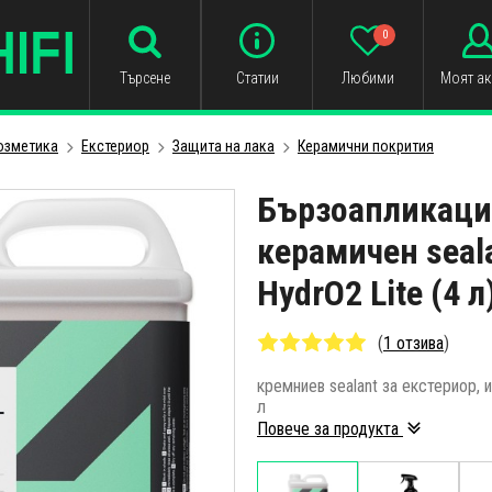
0
Търсене
Статии
Любими
Моят ак
озметика
Екстериор
Защита на лака
Керамични покрития
Бързоапликаци
керамичен seal
HydrO2 Lite (4 л
(
1 отзива
)
кремниев sealant за екстериор,
л
Повече за продукта