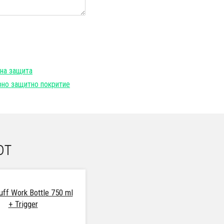
на защита
но защитно покритие
от
uff Work Bottle 750 ml
+ Trigger