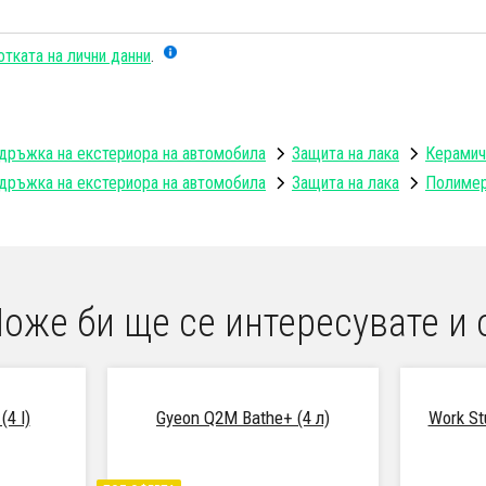
тката на лични данни
.
дръжка на екстериора на автомобила
Защита на лака
Керамич
дръжка на екстериора на автомобила
Защита на лака
Полимер
оже би ще се интересувате и 
4 l)
Gyeon Q2M Bathe+ (4 л)
Work St