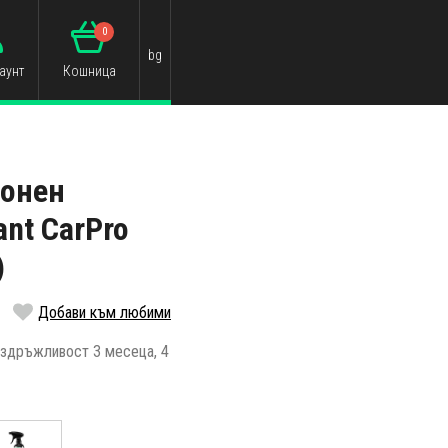
0
bg
аунт
Кошница
онен
ant CarPro
)
Добави към любими
 издръжливост 3 месеца, 4