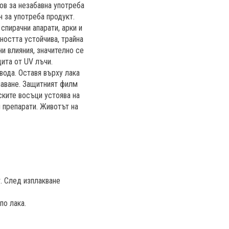
ов за незабавна употреба
 за употреба продукт.
спирачни апарати, арки и
ността устойчива, трайна
 влияния, значително се
ита от UV лъчи.
вода. Оставя върху лака
шаване. Защитният филм
ските восъци устоява на
 препарати. Животът на
т. След изплакване
по лака.