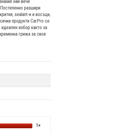
знание най-вече
. Постепенно разшири
ития, sealant-и и восъци,
сички продукти CarPro се
а идеален избор както за
ъвременна грижа за своя
1×