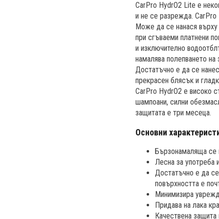
CarPro HydrO2 Lite е нек
и не се разрежда. CarPro
Може да се нанася върху 
при сгъваеми платнени по
и изключително водоотбл
намалява полепването на 
Достатъчно е да се нанес
прекрасен блясък и глад
CarPro HydrO2 е високо с
шампоани, силни обезмасл
защитата е три месеца.
Основни характерист
Бързонамаляща се к
Лесна за употреба 
Достатъчно е да се
повърхността е почт
Минимизира уврежда
Придава на лака кр
Качествена защита 