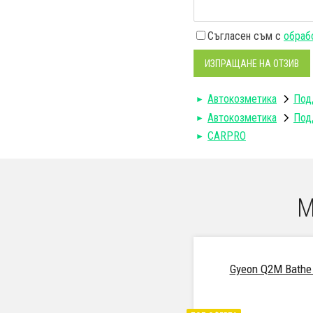
Съгласен съм с
обрабо
ИЗПРАЩАНЕ НА ОТЗИВ
Автокозметика
Под
Автокозметика
Под
CARPRO
М
Gyeon Q2M Bathe (