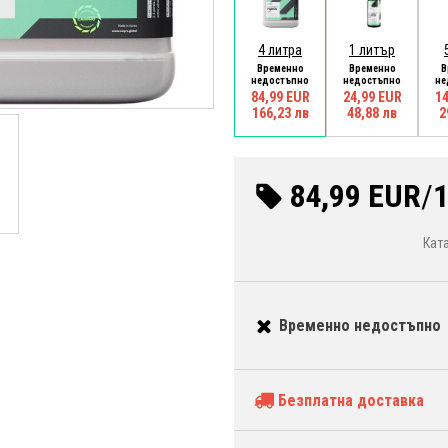
4 литра
1 литър
Временно
Временно
В
недостъпно
недостъпно
не
84,99 EUR
24,99 EUR
14
166,23 лв
48,88 лв
2
84,99 EUR
/
1
Кат
Временно недостъпно
Безплатна доставка