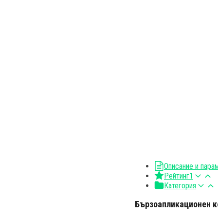
Описание и пара
Рейтинг
1
Категория
Бързоапликационен ке