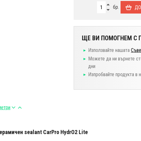
бр.
ДО
ЩЕ ВИ ПОМОГНЕМ С П
Използвайте нашата
Съве
Можете да ни върнете ст
дни
Изпробвайте продукта в 
метри
рамичен sealant CarPro HydrO2 Lite