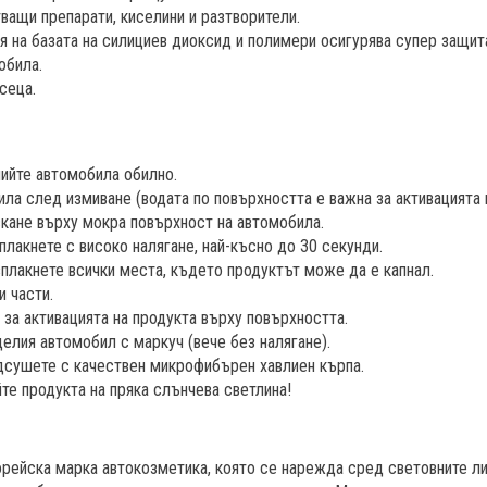
тващи препарати, киселини и разтворители.
я на базата на силициев диоксид и полимери осигурява супер защит
обила.
сеца.
ийте автомобила обилно.
ла след измиване (водата по повърхността е важна за активацията н
кане върху мокра повърхност на автомобила.
плакнете с високо налягане, най-късно до 30 секунди.
плакнете всички места, където продуктът може да е капнал.
и части.
 за активацията на продукта върху повърхността.
целия автомобил с маркуч (вече без налягане).
дсушете с качествен микрофибърен хавлиен кърпа.
те продукта на пряка слънчева светлина!
рейска марка автокозметика, която се нарежда сред световните ли