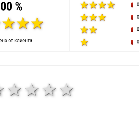
00 %
но от клиента
1 звезда
звезди
3 звезди
4 звезди
5 звезд