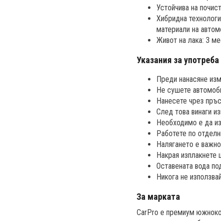
Устойчива на почис
Хибридна технологи
материали на автом
Живот на лака: 3 ме
Указания за употреба
Преди нанасяне изм
Не сушете автомоби
Нанесете чрез пръс
След това винаги из
Необходимо е да из
Работете по отделн
Налягането е важно
Накрая изплакнете 
Оставената вода по
Никога не използвай
За марката
CarPro е премиум южноко