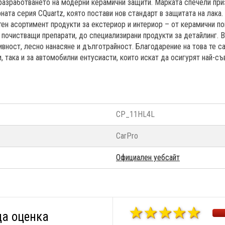
разработването на модерни керамични защити. Марката спечели при
ната серия CQuartz, която постави нов стандарт в защитата на лака
ен асортимент продукти за екстериор и интериор – от керамични покр
почистващи препарати, до специализирани продукти за детайлинг. В
ивност, лесно нанасяне и дълготрайност. Благодарение на това те с
 така и за автомобилни ентусиасти, които искат да осигурят най-с
CP_11HL4L
CarPro
Официален уебсайт
а оценка