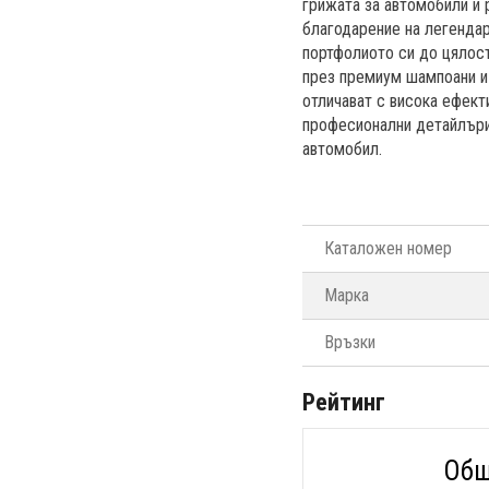
грижата за автомобили и 
благодарение на легендар
портфолиото си до цялост
през премиум шампоани и 
отличават с висока ефект
професионални детайлъри,
автомобил.
Каталожен номер
Марка
Връзки
Рейтинг
Общ