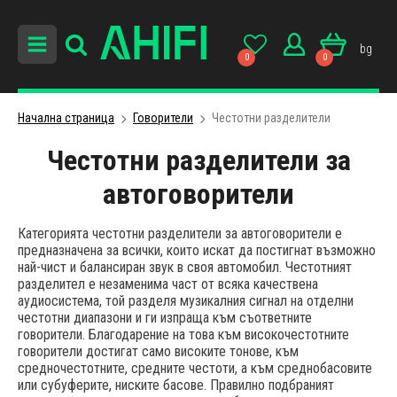
bg
0
0
Начална страница
Говорители
Честотни разделители
Честотни разделители за
автоговорители
Категорията честотни разделители за автоговорители е
предназначена за всички, които искат да постигнат възможно
най-чист и балансиран звук в своя автомобил. Честотният
разделител е незаменима част от всяка качествена
аудиосистема, той разделя музикалния сигнал на отделни
честотни диапазони и ги изпраща към съответните
говорители. Благодарение на това към високочестотните
говорители достигат само високите тонове, към
средночестотните, средните честоти, а към среднобасовите
или субуферите, ниските басове. Правилно подбраният