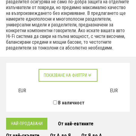
разделител осигурява не само по-добра защита на отделните
излъчватели от повреди, но предимно максимално качество
на възпроизвеждането без изкривяване. В предлагането ще
намерите еднополосни и многополосни разделители,
универсални модели и разделители, предназначени за
конкретни компонентни говорители. Ако искате вашата авто
Hi-Fi система да свири на пълна мощност, с чисти височини,
балансирани средини и мощни басове, то честотните
разделители за тонколони са абсолютно необходими.
ПОКАЗВАНЕ НА ФИЛТРИ
EUR
EUR
В наличност
От най-евтините
НАЙ-ПРОДАВАНИ
От най-скъпите
От А до Я
От Я до А