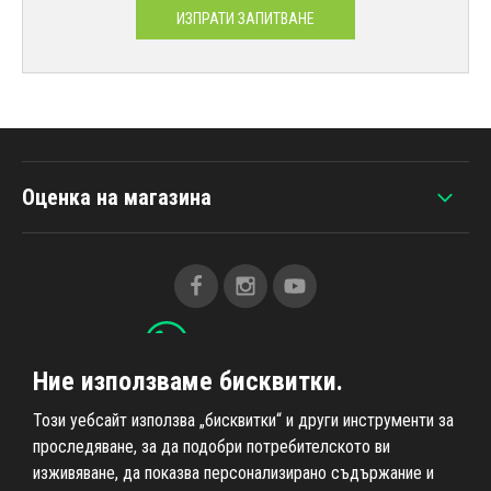
ИЗПРАТИ ЗАПИТВАНЕ
Оценка на магазина
+420 607 383 838
Ние използваме бисквитки.
Този уебсайт използва „бисквитки“ и други инструменти за
Всичко за пазаруването
проследяване, за да подобри потребителското ви
изживяване, да показва персонализирано съдържание и