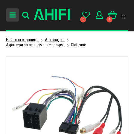
bg
0
0
Начална страница
Авторадиa
Адаптери за афтърмаркет радио
Clatronic