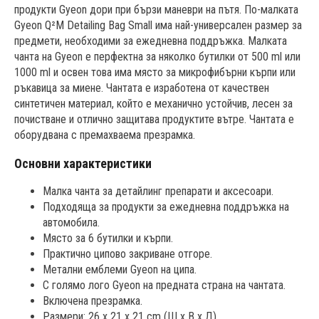
продукти Gyeon дори при бързи маневри на пътя. По-малката
Gyeon Q²M Detailing Bag Small има най-универсален размер за
предмети, необходими за ежедневна поддръжка. Малката
чанта на Gyeon е перфектна за няколко бутилки от 500 ml или
1000 ml и освен това има място за микрофибърни кърпи или
ръкавица за миене. Чантата е изработена от качествен
синтетичен материал, който е механично устойчив, лесен за
почистване и отлично защитава продуктите вътре. Чантата е
оборудвана с премахваема презрамка.
Основни характеристики
Малка чанта за детайлинг препарати и аксесоари.
Подходяща за продукти за ежедневна поддръжка на
автомобила.
Място за 6 бутилки и кърпи.
Практично ципово закриване отгоре.
Метални емблеми Gyeon на ципа.
С голямо лого Gyeon на предната страна на чантата.
Включена презрамка.
Размери: 26 x 21 x 21 cm (Ш x В x Д).