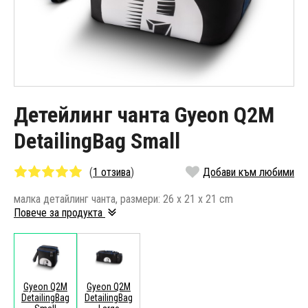
Детейлинг чанта Gyeon Q2M
DetailingBag Small
(
1 отзива
)
Добави към любими
малка детайлинг чанта, размери: 26 x 21 x 21 cm
Повече за продукта
Gyeon Q2M
Gyeon Q2M
DetailingBag
DetailingBag