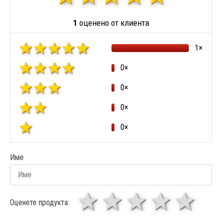
1
оценено от клиента
1×
0×
0×
0×
0×
Име
1 звезда
звезди
3 звез
4 зв
5
Оценете продукта: