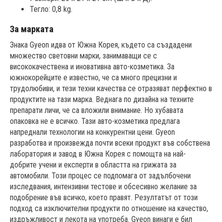
Тегло: 0,8 kg.
За марката
Знака Gyeon идва от Южна Корея, където са създадени
множество световни марки, занимаващи се с
висококачествена и иновативна авто-козметика. За
южнокорейците е известно, че са много прецизни и
трудолюбиви, и тези техни качества се отразяват перфектно в
продуктите на тази марка. Веднага по дизайна на техните
препарати личи, че са вложили внимание. Но хубавата
опаковка не е всичко. Тази авто-козметика предлага
напреднали технологии на конкурентни цени. Gyeon
разработва и произвежда почти всеки продукт във собствена
лаборатория и завод в Южна Корея с помощта на най-
добрите учени и експерти в областта на грижата за
автомобили. Този процес се подпомага от задълбочени
изследвания, интензивни тестове и обсесивно желание за
подобрение във всичко, което правят. Резултатът от този
подход са изключителни продукти по отношение на качество,
издръжливост и лекота на употреба. Gyeon винаги е бил