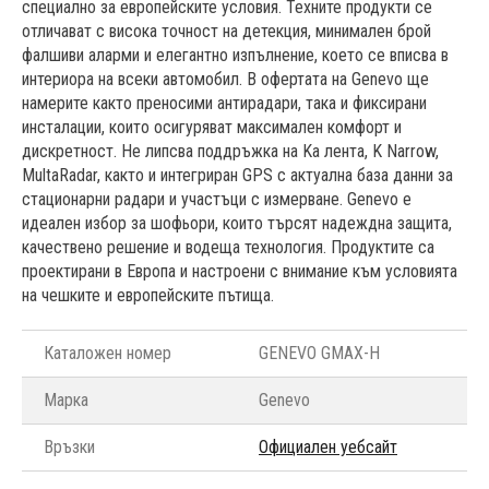
специално за европейските условия. Техните продукти се
отличават с висока точност на детекция, минимален брой
фалшиви аларми и елегантно изпълнение, което се вписва в
интериора на всеки автомобил. В офертата на Genevo ще
намерите както преносими антирадари, така и фиксирани
инсталации, които осигуряват максимален комфорт и
дискретност. Не липсва поддръжка на Ka лента, K Narrow,
MultaRadar, както и интегриран GPS с актуална база данни за
стационарни радари и участъци с измерване. Genevo е
идеален избор за шофьори, които търсят надеждна защита,
качествено решение и водеща технология. Продуктите са
проектирани в Европа и настроени с внимание към условията
на чешките и европейските пътища.
Каталожен номер
GENEVO GMAX-H
Марка
Genevo
Връзки
Официален уебсайт