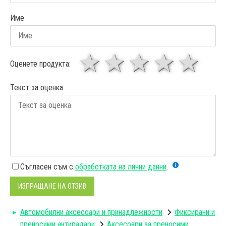
Име
1 звезда
звезди
3 звез
4 зв
5
Оценете продукта:
Текст за оценка
Съгласен съм с
обработката на лични данни
.
ИЗПРАЩАНЕ НА ОТЗИВ
Автомобилни аксесоари и принадлежности
Фиксирани и
преносими антирадари
Аксесоари за преносими