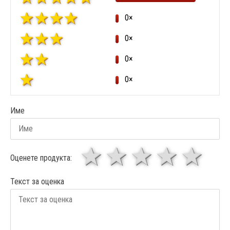
0×
0×
0×
0×
Име
1 звезда
звезди
3 звез
4 зв
5
Оценете продукта:
Текст за оценка