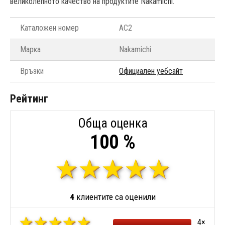
великолепното качество на продуктите Nakamichi.
Каталожен номер
AC2
Марка
Nakamichi
Връзки
Официален уебсайт
Рейтинг
Обща оценка
100 %
4
клиентите са оценили
4×