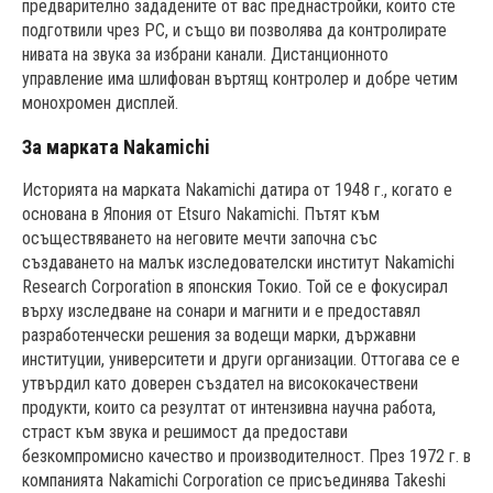
предварително зададените от вас преднастройки, които сте
подготвили чрез PC, и също ви позволява да контролирате
нивата на звука за избрани канали. Дистанционното
управление има шлифован въртящ контролер и добре четим
монохромен дисплей.
За марката Nakamichi
Историята на марката Nakamichi датира от 1948 г., когато е
основана в Япония от Etsuro Nakamichi. Пътят към
осъществяването на неговите мечти започна със
създаването на малък изследователски институт Nakamichi
Research Corporation в японския Токио. Той се е фокусирал
върху изследване на сонари и магнити и е предоставял
разработенчески решения за водещи марки, държавни
институции, университети и други организации. Оттогава се е
утвърдил като доверен създател на висококачествени
продукти, които са резултат от интензивна научна работа,
страст към звука и решимост да предостави
безкомпромисно качество и производителност. През 1972 г. в
компанията Nakamichi Corporation се присъединява Takeshi