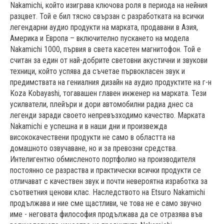
Nakamichi, който изиграва ключова роля в периода на нейния
разцвет. Той е бил тясно свързан с разработката на всички
легендарни аудио продукти на марката, продавани в Азия,
Америка и Европа – включително пускането на модела
Nakamichi 1000, първия в света касетен магнитофон. Той е
считан за един от най-добрите световни акустични и звукови
техници, който успява да съчетае първокласен звук и
предимствата на гениалния дизайн на аудио продуктите на г-н
Koza Kobayashi, тогавашен главен инженер на марката. Тези
усилватели, плейъри и дори автомобилни радиа днес са
легенди заради своето непревъзходимо качество. Марката
Nakamichi е успешна и в наши дни и произвежда
висококачествени продукти не само в областта на
домашното озвучаване, но и за превозни средства.
Интелигентно обмисленото портфолио на производителя
постоянно се разраства и практически всички продукти се
отличават с качествен звук и почти невероятна изработка за
съответния ценови клас. Наследството на Etsuro Nakamichi
продължава и ние сме щастливи, че това не е само звучно
име - неговата философия продължава да се отразява във