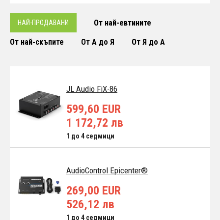
От най-евтините
НАЙ-ПРОДАВАНИ
От най-скъпите
От А до Я
От Я до А
JL Audio FiX-86
599,60 EUR
1 172,72 лв
1 до 4 седмици
AudioControl Epicenter®
269,00 EUR
526,12 лв
1 до 4 седмици