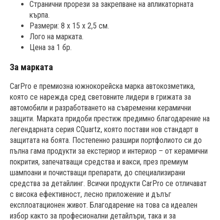
Странични прорези за закрепване на апликаторната
кърпа.
Размери: 8 x 15 x 2,5 см.
Лого на марката.
Цена за 1 бр.
За марката
CarPro е премиозна южнокорейска марка автокозметика,
която се нарежда сред световните лидери в грижата за
автомобили и разработването на съвременни керамични
защити. Марката придоби престиж предимно благодарение на
легендарната серия CQuartz, която постави нов стандарт в
защитата на боята. Постепенно разшири портфолиото си до
пълна гама продукти за екстериор и интериор – от керамични
покрития, запечатващи средства и вакси, през премиум
шампоани и почистващи препарати, до специализирани
средства за детайлинг. Всички продукти CarPro се отличават
с висока ефективност, лесно приложение и дълъг
експлоатационен живот. Благодарение на това са идеален
избор както за професионални детайлъри, така и за