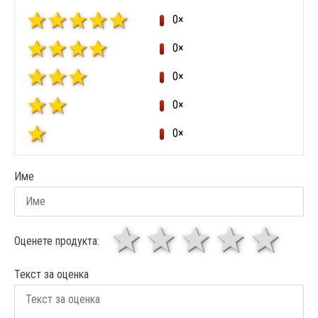
0×
0×
0×
0×
0×
Име
1 звезда
звезди
3 звез
4 зв
5
Оценете продукта:
Текст за оценка