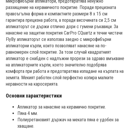
микрофибърни апликатори, предотвратява ненужно
разхищение на керамичното покритие. Поради прецизната
правоъгълна форма и компактните размери 8 x 15 см
гарантира прецизна работа, а поради височината си 2,5 см
апликаторът се държи отлично дори с гумени ръкавици. За
нанасяне на защитни покрития CarPro CQuartz и течни чистачи
FlyBy апликаторът се използва заедно с микрофибърни
апликаторни кърпи, които позволяват нанасяне на по-
равномерен слой покритие. За този случай квадратният
апликатор е снабден с надлъжни прорези за здраво вмъкване
на апликаторните кърпи, което значително подобрява
комфорта при работа и предотвратява изпадане на кърпата на
земята. Мекият работен слой перфектно копира малките
неравности на каросерията.
Основни характеристики
Апликатор за нанасяне на керамично покритие.
Пяна 4 мм.
Полиуретановият държач на меката пяна е удобен за
хващане.