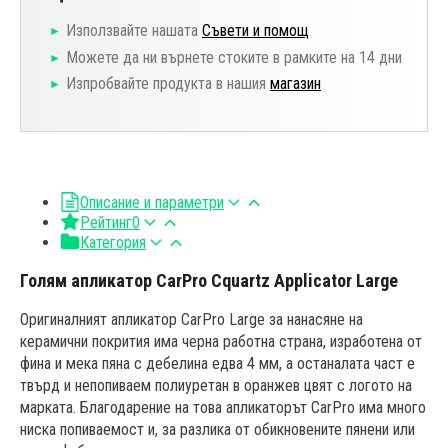
Използвайте нашата
Съвети и помощ
Можете да ни върнете стоките в рамките на 14 дни
Изпробвайте продукта в нашия
магазин
Описание и параметри
Рейтинг
0
Категория
Голям апликатор CarPro Cquartz Applicator Large
Оригиналният апликатор CarPro Large за нанасяне на
керамични покрития има черна работна страна, изработена от
фина и мека пяна с дебелина едва 4 мм, а останалата част е
твърд и непопиваем полиуретан в оранжев цвят с логото на
марката. Благодарение на това апликаторът CarPro има много
ниска попиваемост и, за разлика от обикновените пянени или