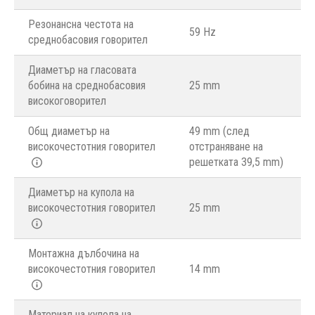
Резонансна честота на
59 Hz
среднобасовия говорител
Диаметър на гласовата
бобина на среднобасовия
25 mm
високоговорител
Общ диаметър на
49 mm (след
високочестотния говорител
отстраняване на
решетката 39,5 mm)
Диаметър на купола на
високочестотния говорител
25 mm
Монтажна дълбочина на
високочестотния говорител
14 mm
Материал на купола на