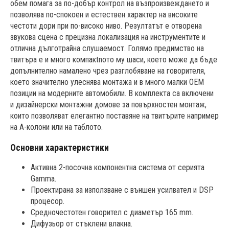
обем помага за по-добър контрол на възпроизвеждането и
позволява по-спокоен и естествен характер на високите
честоти дори при по-високо ниво. Резултатът е отворена
звукова сцена с прецизна локализация на инструментите и
отлична дълготрайна слушаемост. Голямо предимство на
твитъра е и много компакtnото му шаси, което може да бъде
допълнително намалено чрез разглобяване на говорителя,
което значително улеснява монтажа и в много малки OEM
позиции на модерните автомобили. В комплекта са включени
и дизайнерски монтажни домове за повърхностен монтаж,
които позволяват елегантно поставяне на твитърите например
на A-колони или на таблото.
Основни характеристики
Активна 2-посочна компонентна система от серията
Gamma.
Проектирана за използване с външен усилвател и DSP
процесор.
Средночестотен говорител с диаметър 165 mm.
Дифузьор от стъклени влакна.