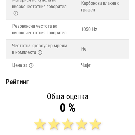
Карбонови влакна с
високочестотния говорител
графен
Резонансна честота на
1050 Hz
високочестотния говорител
Честотна кросоувър мрежа
Не
в комплекта
Цена за
Чифт
Рейтинг
Обща оценка
0 %