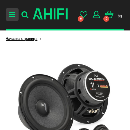
bg
0
0
Начална страница