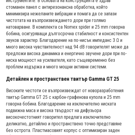
инструментите. В основата на конструкцията е здрав
стоманен панел с антирезонансна обработка, който
минимизира нежеланите вибрации и помага да се запази
чистотата на възпроизвеждането дори при голямо
натоварване. В комплектa са Nomex spider и 25 mm говорна
бобина, осигуряващи дългосрочна стабилност и консистентен
звуков характер. Благодарение на по-нисък импеданс 3 Ω и
много висока чувствителност над 94 dB говорителят може да
предложи висока динамика и енергично звучене дори при по-
ниска мощност на усилвателя, като същевременно без
проблем издържа и много мощни активни системи.
Детайлен и пространствен твитър Gamma GT 25
Високите честоти се възпроизвеждат от новоразработения
твитър Gamma GT 25 с карбон-графенова купола и 25 mm
говорна бобина. Благодарение на изключително ниската
подвижна маса и висока твърдост на дифузьора
високочестотният говорител предлага изключително
деликатно, детайлно и пространствено точно представяне
без острота. Пластмасовият корпус с оптимизиран заден