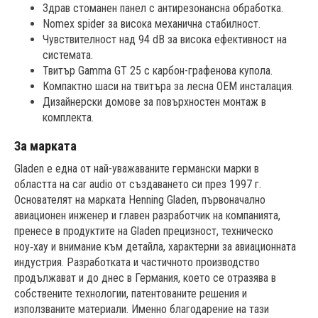
Здрав стоманен панел с антирезонансна обработка.
Nomex spider за висока механична стабилност.
Чувствителност над 94 dB за висока ефективност на
системата.
Твитър Gamma GT 25 с карбон-графенова купола.
Компактно шаси на твитъра за лесна OEM инсталация.
Дизайнерски домове за повърхностен монтаж в
комплекта.
За марката
Gladen е една от най-уважаваните германски марки в
областта на car audio от създаването си през 1997 г.
Основателят на марката Henning Gladen, първоначално
авиационен инженер и главен разработчик на компанията,
пренесе в продуктите на Gladen прецизност, техническо
ноу‑хау и внимание към детайла, характерни за авиационната
индустрия. Разработката и частичното производство
продължават и до днес в Германия, което се отразява в
собствените технологии, патентованите решения и
използваните материали. Именно благодарение на тази