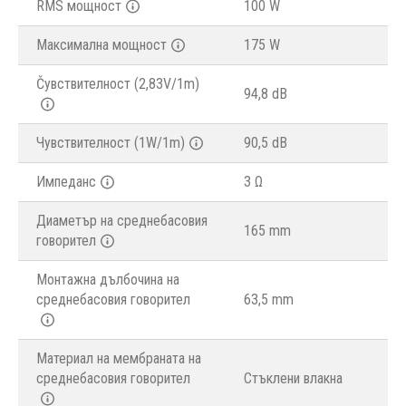
RMS мощност
100 W
Максимална мощност
175 W
Čувствителност (2,83V/1m)
94,8 dB
Чувствителност (1W/1m)
90,5 dB
Импеданс
3 Ω
Диаметър на среднебасовия
165 mm
говорител
Монтажна дълбочина на
среднебасовия говорител
63,5 mm
Материал на мембраната на
среднебасовия говорител
Стъклени влакна