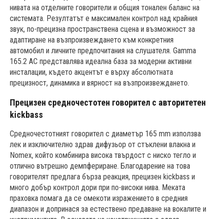
нивата на отделните говорители и общия тонален баланс на
системата. Резултатът е максимален контрол над крайния
звук, по-прецизна пространствена сцена и възможност за
адаптиране на възпроизвеждането към конкретния
автомобил и личните предпочитания на слушателя. Gamma
165.2 AC представлява идеална база за модерни активни
инсталации, където акцентът е върху абсолютната
прецизност, динамика и вярност на възпроизвеждането.
Прецизен средночестотен говорител с авторитетен
kickbass
Средночестотният говорител с диаметър 165 mm използва
лек и изключително здрав дифузьор от стъклени влакна и
Nomex, който комбинира висока твърдост с ниско тегло и
отлично вътрешно демпфериране. Благодарение на това
говорителят предлага бърза реакция, прецизен kickbass и
много добър контрол дори при по-високи нива. Меката
праховка помага да се омекоти изражението в средния
диапазон и допринася за естествено предаване на вокалите и