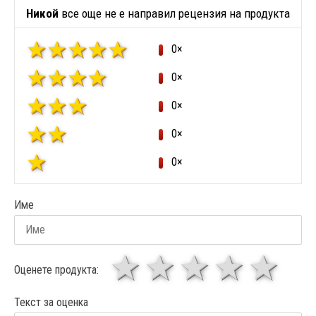
Никой
все още не е направил рецензия на продукта
0×
0×
0×
0×
0×
Име
1 звезда
звезди
3 звез
4 зв
5
Оценете продукта:
Текст за оценка