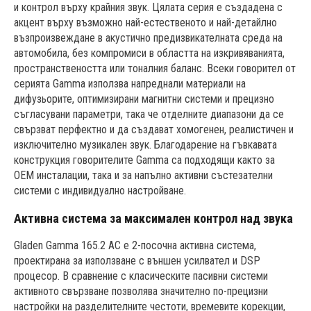
и контрол върху крайния звук. Цялата серия е създадена с
акцент върху възможно най-естественото и най-детайлно
възпроизвеждане в акустично предизвикателната среда на
автомобила, без компромиси в областта на изкривяванията,
пространствеността или тоналния баланс. Всеки говорител от
серията Gamma използва напреднали материали на
дифузьорите, оптимизирани магнитни системи и прецизно
съгласувани параметри, така че отделните диапазони да се
свързват перфектно и да създават хомогенен, реалистичен и
изключително музикален звук. Благодарение на гъвкавата
конструкция говорителите Gamma са подходящи както за
OEM инсталации, така и за напълно активни състезателни
системи с индивидуално настройване.
Активна система за максимален контрол над звука
Gladen Gamma 165.2 AC е 2-посочна активна система,
проектирана за използване с външен усилвател и DSP
процесор. В сравнение с класическите пасивни системи
активното свързване позволява значително по-прецизни
настройки на разделителните честоти, времевите корекции,