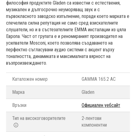
философия продуктите Gladen са известни с естествения,
музикален и дългосрочно неуморяващ звук и с
първокласното заводско изпълнение, поради което марката е
спечелила силна репутация не само сред взискателните
слушатели, но и в състезателните EMMA инсталации из цяла
Европа. Част от групата е и реномираният производител на
усилватели Mosconi, което позволява създаването на
перфектно съгласувани аудио системи с акцент върху
тоналността, динамиката и максималната вярност на
възпроизвеждането.
Каталожен номер
GAMMA 165.2 AC
Марка
Gladen
Връзки
Официален уебсайт
Тип на високоговорителите
2-лентови
компонентни