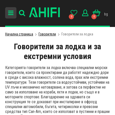
bg
0
0
Начална страница
Говорители
Говорители за лодка
Говорители за лодка и за
екстремни условия
Категорията говорители за лодка включва специални морски
говорители, които са проектирани да работят надеждно дори
в среди с висока влажност, солена вода, прах или екстремни
температури. Тези говорители са водоустойчиви, устойчиви на
UV лъчи и механично натоварване, и затова са перфектни не
само за използване на кораби, яхти и лодки, но също и в
моторните спортове. Благодарение на здравата си
конструкция те се доказват при инсталиране в офроуд
специални автомобили, бъгита, четириколки и превозни
средства тип Can-Am, които се използват в пустинни и прашни