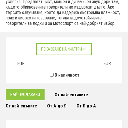
условия. Предлагат чист, мощен и динамичен звук дори там,
където обикновените говорители не издържат дълго. Ако
търсите озвучаване, което да издържа екстремна влажност,
прах и високо натоварване, тогава водоустойчивите
говорители за лодки и за мотоспорт са най-добрият избор.
ПОКАЗВАНЕ НА ФИЛТРИ
EUR
EUR
В наличност
От най-евтините
НАЙ-ПРОДАВАНИ
От най-скъпите
От А до Я
От Я до А