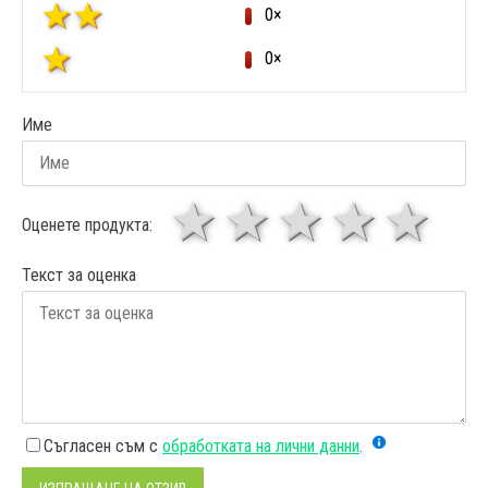
0×
0×
Име
1 звезда
звезди
3 звез
4 зв
5
Оценете продукта:
Текст за оценка
Съгласен съм с
обработката на лични данни
.