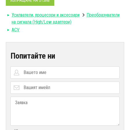
ИЗПРАЩАНЕ НА ОТЗИВ
Усилватели, процесори и аксесоари
Преобразуватели
на сигнала (High/Low адаптери)
ACV
Попитайте ни