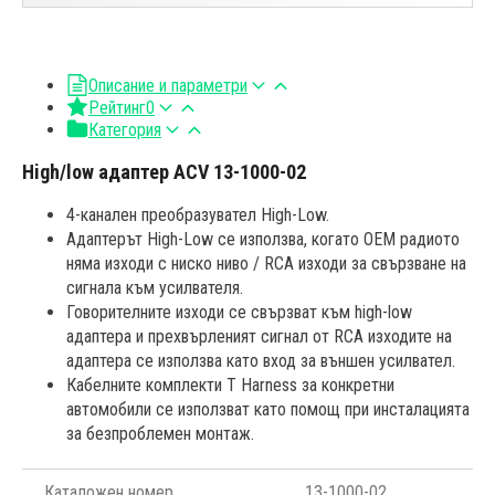
Описание и параметри
Рейтинг
0
Категория
High/low адаптер ACV 13-1000-02
4-канален преобразувател High-Low.
Адаптерът High-Low се използва, когато OEM радиото
няма изходи с ниско ниво / RCA изходи за свързване на
сигнала към усилвателя.
Говорителните изходи се свързват към high-low
адаптера и прехвърленият сигнал от RCA изходите на
адаптера се използва като вход за външен усилвател.
Кабелните комплекти T Harness за конкретни
автомобили се използват като помощ при инсталацията
за безпроблемен монтаж.
Каталожен номер
13-1000-02