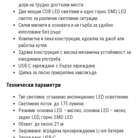
дори на трудно достъпни места.
Две мощни COB LED светлини и едно горно SMD LED
светло за различни светлинни ситуации.
Силни магнити в основата и на гърба за удобно
използване без ръце.
Компактна и лека конструкция, идеална за джоб или
работна кутия.
Здрава конструкция с висока механична устойчивост за
ежедневна употреба.
USB-C зареждане с бързо зареждане.
Щипка за лесно прикрепяне навсякъде.
Технически параметри
Тип светлина: сгъваемо инспекционно LED осветление.
Светлинен поток: до 175 лумена.
Режими: основна LED – високо, основна LED – ниско,
задно LED, горно SMD LED.
Обхват: до около 21 м.
Захранване: вградена презареждаема Li-ion батерия.
Зареждане: USB-C.