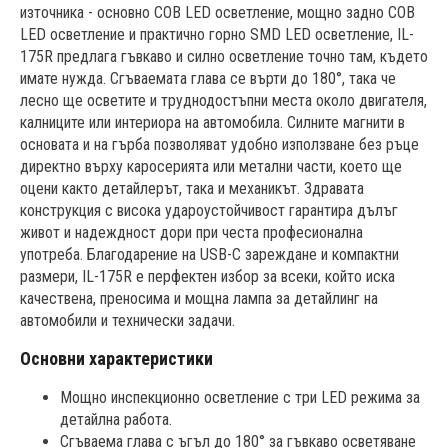
източника - основно COB LED осветление, мощно задно COB
LED осветление и практично горно SMD LED осветление, IL-
175R предлага гъвкаво и силно осветление точно там, където
имате нужда. Сгъваемата глава се върти до 180°, така че
лесно ще осветите и труднодостъпни места около двигателя,
калниците или интериора на автомобила. Силните магнити в
основата и на гърба позволяват удобно използване без ръце
директно върху каросерията или метални части, което ще
оцени както детайлерът, така и механикът. Здравата
конструкция с висока удароустойчивост гарантира дълъг
живот и надеждност дори при честа професионална
употреба. Благодарение на USB-C зареждане и компактни
размери, IL-175R е перфектен избор за всеки, който иска
качествена, преносима и мощна лампа за детайлинг на
автомобили и технически задачи.
Основни характеристики
Мощно инспекционно осветление с три LED режима за
детайлна работа.
Сгъваема глава с ъгъл до 180° за гъвкаво осветяване