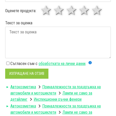
1 звезда
звезди
3 звез
4 зв
5
Оценете продукта:
Текст за оценка
Съгласен съм с
обработката на лични данни
.
ИЗПРАЩАНЕ НА ОТЗИВ
Автокозметика
Принадлежности за поддръжка на
автомобили и мотоциклети
Лампи не само за
детайлинг
Инспекционни ръчни фенери
Автокозметика
Принадлежности за поддръжка на
автомобили и мотоциклети
Лампи не само за