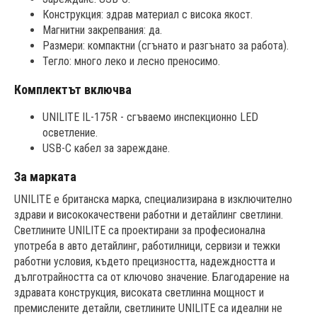
Конструкция: здрав материал с висока якост.
Магнитни закрепвания: да.
Размери: компактни (сгънато и разгънато за работа).
Тегло: много леко и лесно преносимо.
Комплектът включва
UNILITE IL-175R - сгъваемо инспекционно LED
осветление.
USB-C кабел за зареждане.
За марката
UNILITE е британска марка, специализирана в изключително
здрави и висококачествени работни и детайлинг светлини.
Светлините UNILITE са проектирани за професионална
употреба в авто детайлинг, работилници, сервизи и тежки
работни условия, където прецизността, надеждността и
дълготрайността са от ключово значение. Благодарение на
здравата конструкция, високата светлинна мощност и
премислените детайли, светлините UNILITE са идеални не