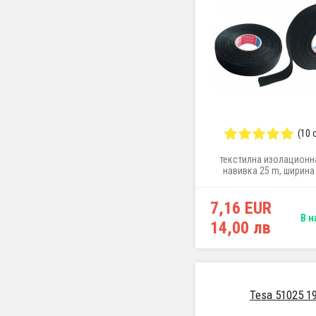
(10 
текстилна изолационна
навивка 25 m, ширин
7,16 EUR
В н
14,00 лв
Tesa 51025 1