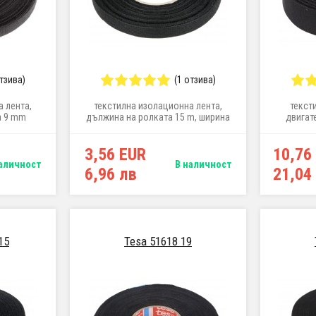
отзива)
(1 отзива)
 лента,
текстилна изолационна лента,
текст
а 9 mm
дължина на ролката 15 m, ширина
двигате
9 mm
3,56 EUR
10,76
аличност
В наличност
6,96 лв
21,04
15
Tesa 51618 19