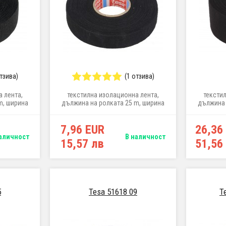
отзива)
(1 отзива)
 лента,
текстилна изолационна лента,
тексти
m, ширина
дължина на ролката 25 m, ширина
дължина 
19 mm
7,96 EUR
26,36
аличност
В наличност
15,57 лв
51,56
5
Tesa 51618 09
T