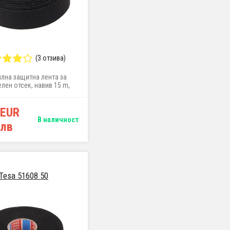
(3 отзива)
илна защитна лента за
лен отсек, навив 15 m,
ширина 19 mm
 EUR
В наличност
 лв
Tesa 51608 50