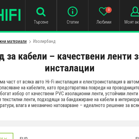
0
Търсене
Статии
Любими
Моят ак
жни материали
Изолирбанд
 за кабели – качествени ленти за
инсталации
а част от всяка авто Hi-Fi инсталация и електроинсталация в автом
опасяване на кабелите, като предотвратява повреди на проводниците
богат избор от качествени PVC изолационни ленти, устойчиви ленти 
и текстилни ленти, подходящи за бандажиране на кабели в интериора
ратури, влага и механично натоварване – идеалното решение за вся