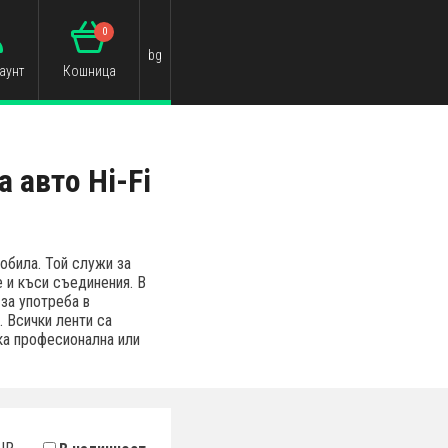
0
bg
аунт
Кошница
 авто Hi-Fi
обила. Той служи за
 и къси съединения. В
за употреба в
. Всички ленти са
ка професионална или