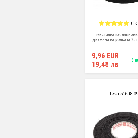
(1 
текстилна изолационна
дължина на ролката 25 
25 mm
9,96 EUR
В н
19,48 лв
Tesa 51608 0