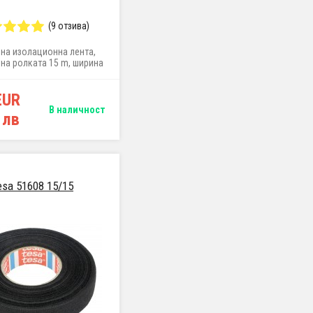
(9 отзива)
лна изолационна лента,
на ролката 15 m, ширина
19 mm
EUR
В наличност
 лв
esa 51608 15/15