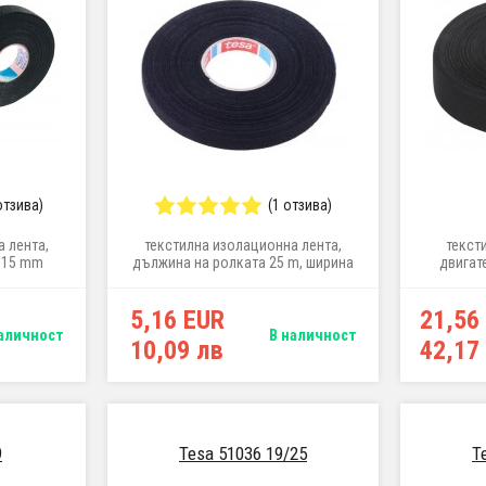
отзива)
(1 отзива)
 лента,
текстилна изолационна лента,
текст
а 15 mm
дължина на ролката 25 m, ширина
двигате
9 mm
5,16 EUR
21,56
аличност
В наличност
10,09 лв
42,17
9
Tesa 51036 19/25
T