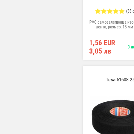
(38 
PVC самозалепваща из
лента, размер: 15 мм 
1,56 EUR
В н
3,05 лв
Tesa 51608 2