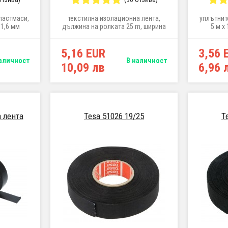
ластмаси,
текстилна изолационна лента,
уплътнит
 1,6 мм
дължина на ролката 25 m, ширина
5 м x
19 mm
5,16 EUR
3,56 
аличност
В наличност
10,09 лв
6,96 
 лента
Tesa 51026 19/25
T