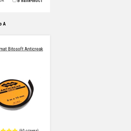
UR
В наличност
о А
mat Bitosoft Anticreak
(60 отзива)