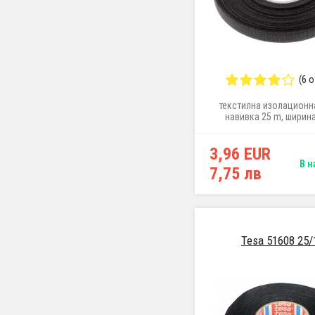
(6 
текстилна изолационна
навивка 25 m, ширин
3,96 EUR
В н
7,75 лв
Tesa 51608 25/