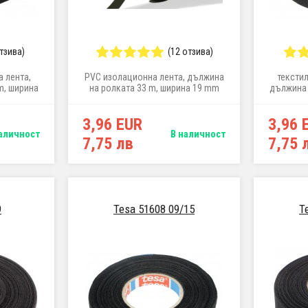
отзива)
(12 отзива)
 лента,
PVC изолационна лента, дължина
тексти
m, ширина
на ролката 33 m, ширина 19 mm
дължина 
3,96 EUR
3,96 
аличност
В наличност
7,75 лв
7,75 
9
Tesa 51608 09/15
T