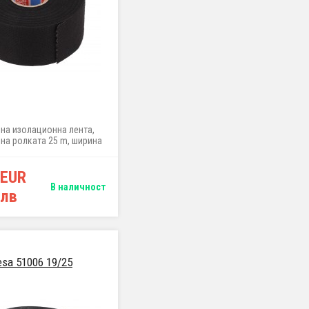
лна изолационна лента,
на ролката 25 m, ширина
50 mm
 EUR
В наличност
 лв
esa 51006 19/25