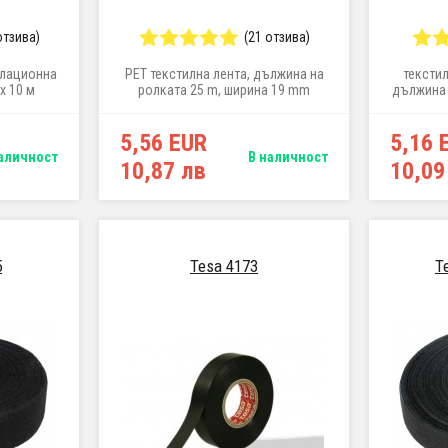
отзива)
(21 отзива)
олационна
PET текстилна лента, дължина на
тексти
x 10 м
ролката 25 m, ширина 19 mm
дължина 
5,56 EUR
5,16 
аличност
В наличност
10,87 лв
10,09
5
Tesa 4173
T