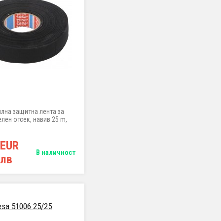
илна защитна лента за
лен отсек, навив 25 m,
ширина 19 mm
 EUR
В наличност
 лв
esa 51006 25/25