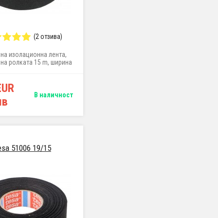
(2 отзива)
лна изолационна лента,
на ролката 15 m, ширина
15 mm
EUR
В наличност
лв
esa 51006 19/15