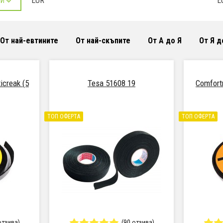
EUR
E
РИ
От най-евтините
От най-скъпите
От А до Я
От Я д
icreak (5
Tesa 51608 19
Comfort
ТОП ОФЕРТА
ТОП ОФЕРТА
отзива)
(90 отзива)