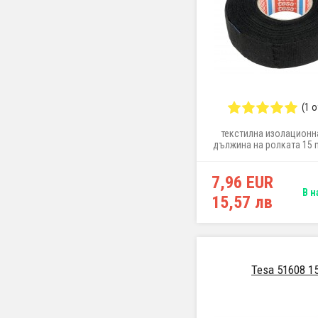
(1 
текстилна изолационна
дължина на ролката 15 
25 mm
7,96 EUR
В н
15,57 лв
Tesa 51608 1