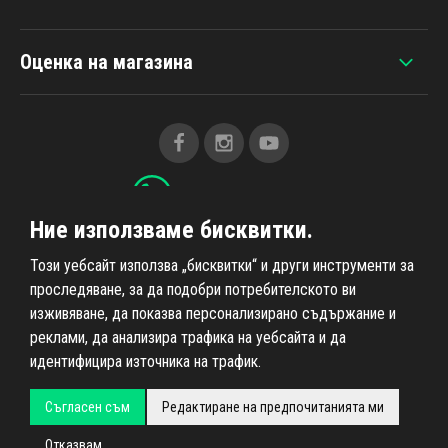
Оценка на магазина
+420 607 383 838
Ние използваме бисквитки.
Този уебсайт използва „бисквитки“ и други инструменти за
Всичко за пазаруването
проследяване, за да подобри потребителското ви
изживяване, да показва персонализирано съдържание и
Информация за нас
реклами, да анализира трафика на уебсайта и да
идентифицира източника на трафик.
Съгласен съм
Редактиране на предпочитанията ми
Всички права запазени © 2026
Ahifi.cz
, реализация
Отказвам
Shean.cz