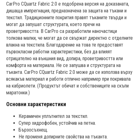
CarPro CQuartz Fabric 2.0 е подобрена версия на доказаната,
дишаща импрегнация, предназначена за защита на тъкани и
текстил. Традиционните покрития правят тъканите твърди и
могат да запушат структурата, което пречи на
проветривостта. В CarPro са разработили наночастици
толкова малки, че могат да се свържат директно с отделните
влакна на текстила. Благодарение на това те предоставят
първокласни работни характеристики, без да влияят
отрицателно на външния вид, допира, проветривостта или
комфорта на материала. Не се запушва и структурата на
тъканта. CarPro CQuartz Fabric 2.0 може да се използва върху
всякакъв материал и работи отлично например при покривала
на кабриолети. (Продуктът обичат и собствениците на скъпи
маратонки.)
Основни характеристики
Керамичен уплътнител за текстил.
Супер хидрофобен, устойчив на петна.
Бързосъхнещ.
Не променя допирните свойства на тъканта.