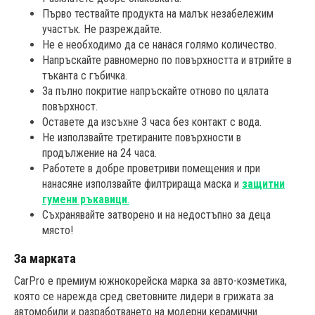
Първо тествайте продукта на малък незабележим
участък. Не разреждайте.
Не е необходимо да се нанася голямо количество.
Напръскайте равномерно по повърхността и втрийте в
тъканта с гъбичка.
За пълно покритие напръскайте отново по цялата
повърхност.
Оставете да изсъхне 3 часа без контакт с вода.
Не използвайте третираните повърхности в
продължение на 24 часа.
Работете в добре проветриви помещения и при
нанасяне използвайте филтрираща маска и
защитни
гумени ръкавици
.
Съхранявайте затворено и на недостъпно за деца
място!
За марката
CarPro е премиум южнокорейска марка за авто-козметика,
която се нарежда сред световните лидери в грижата за
автомобили и разработването на модерни керамични