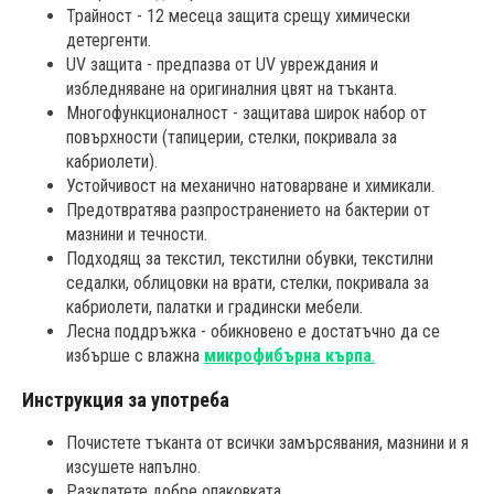
Трайност - 12 месеца защита срещу химически
детергенти.
UV защита - предпазва от UV увреждания и
избледняване на оригиналния цвят на тъканта.
Многофункционалност - защитава широк набор от
повърхности (тапицерии, стелки, покривала за
кабриолети).
Устойчивост на механично натоварване и химикали.
Предотвратява разпространението на бактерии от
мазнини и течности.
Подходящ за текстил, текстилни обувки, текстилни
седалки, облицовки на врати, стелки, покривала за
кабриолети, палатки и градински мебели.
Лесна поддръжка - обикновено е достатъчно да се
избърше с влажна
микрофибърна кърпа
.
Инструкция за употреба
Почистете тъканта от всички замърсявания, мазнини и я
изсушете напълно.
Разклатете добре опаковката.