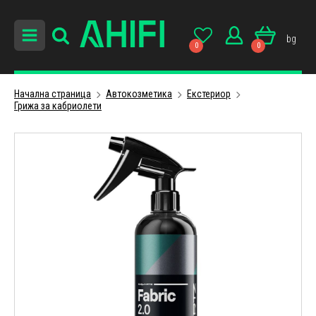
bg
0
0
Начална страница
Автокозметика
Екстериор
Грижа за кабриолети