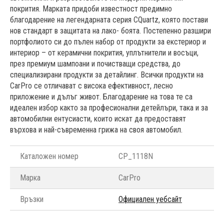
покрития. Марката придоби известност предимно
благодарение на легендарната серия CQuartz, която постави
нов стандарт в защитата на лако- боята. Постепенно разшири
портфолиото си до пълен набор от продукти за екстериор и
интериор – от керамични покрития, уплътнители и восъци,
през премиум шампоани и почистващи средства, до
специализирани продукти за детайлинг. Всички продукти на
CarPro се отличават с висока ефективност, лесно
приложение и дълъг живот. Благодарение на това те са
идеален избор както за професионални детейлъри, така и за
автомобилни ентусиасти, които искат да предоставят
върхова и най-съвременна грижа на своя автомобил.
Каталожен номер
CP_1118N
Марка
CarPro
Връзки
Официален уебсайт