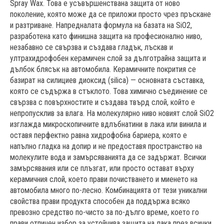
Spray Wax. Това е усъвършенствана защита от ново
поколение, която може да се приложи просто чрез пръскане
и разтриване. Напредналата формула на базата на SiO2,
разработена като финишна защита на професионално ниво,
незабавно се свързва и създава гладък, лъскав и
ултрахидрофобен керамичен слой за дълготрайна защита и
дълбок блясък на автомобила. Керамичните покрития се
базират на силициев диоксид (silica) — основната съставка,
която се съдържа в стъклото. Това химично съединение се
свързва с повърхностите и създава твърд слой, който е
непропусклив за влага. На молекулярно ниво новият слой SiO2
изглажда микроскопичните вдлъбнатини в лака или винила и
оставя перфектно равна хидрофобна бариера, която е
напълно гладка на допир и не предоставя пространство на
молекулите вода и замърсяванията да се задържат. Всички
замърсявания или се плъзгат, или просто остават върху
керамичния слой, което прави почистването и миенето на
автомобила много по-лесно. Комбинацията от тези уникални
свойства прави продукта способeн да поддържа всяко
превозно средство по-чисто за по-дълго време, което го
прави отличен избор за устойчива защита на лака през всички