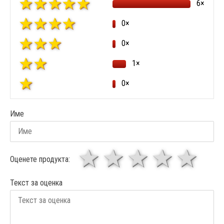
6×
0×
0×
1×
0×
Име
1 звезда
звезди
3 звез
4 зв
5
Оценете продукта:
Текст за оценка