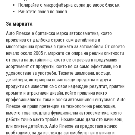
Полирайте с микрофибърна кърпа до висок блясък.
Работете панел по панел.
За марката
Auto Finesse е британска марка автокозметика, която
произлиза от дълбока страст към детайлинга и
многогодишна практика в грижата за автомобили. От своето
начало около 2005 г. марката се опира на реални опитности
от света на детайлинга, което се отразява в продумания
асортимент от продукти, които не са само ефективни, но и
удоволствие за употреба. Техните шампоани, восъци,
детайлери, интериорни почистващи средства и други
продукти са известни със своя надежден резултат, приятни
аромати и атрактивен дизайн, който привлича както
професионалисти, така и всеки автомобилен ентусиаст. Auto
Finesse не прави претенции за технологична революция,
вместо това предлага функционална автокозметика, която
работи точно както трябва. Независимо дали сте начинаещ
или опитен детайлър, Auto Finesse ви предоставя всичко
необходимо, за да изглежда автомобилът ви отлично и