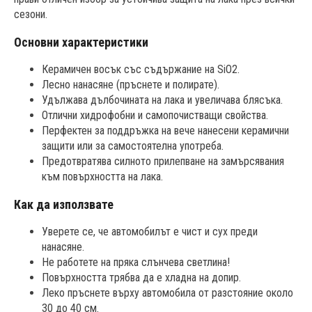
сезони.
Основни характеристики
Керамичен восък със съдържание на SiO2.
Лесно нанасяне (пръснете и полирате).
Удължава дълбочината на лака и увеличава блясъка.
Отлични хидрофобни и самопочистващи свойства.
Перфектен за поддръжка на вече нанесени керамични
защити или за самостоятелна употреба.
Предотвратява силното прилепване на замърсявания
към повърхността на лака.
Как да използвате
Уверете се, че автомобилът е чист и сух преди
нанасяне.
Не работете на пряка слънчева светлина!
Повърхността трябва да е хладна на допир.
Леко пръснете върху автомобила от разстояние около
30 до 40 см.