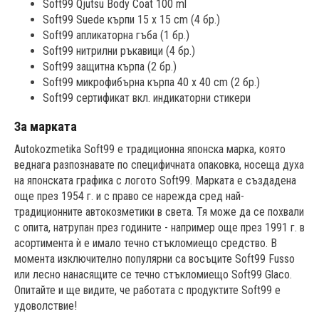
Soft99 Qjutsu Body Coat 100 ml
Soft99 Suede кърпи 15 x 15 cm (4 бр.)
Soft99 апликаторна гъба (1 бр.)
Soft99 нитрилни ръкавици (4 бр.)
Soft99 защитна кърпа (2 бр.)
Soft99 микрофибърна кърпа 40 x 40 cm (2 бр.)
Soft99 сертификат вкл. индикаторни стикери
За марката
Autokozmetika Soft99 е традиционна японска марка, която
веднага разпознавате по специфичната опаковка, носеща духа
на японската графика с логото Soft99. Марката е създадена
още през 1954 г. и с право се нарежда сред най-
традиционните автокозметики в света. Тя може да се похвали
с опита, натрупан през годините - например още през 1991 г. в
асортимента ѝ е имало течно стъкломиещо средство. В
момента изключително популярни са восъците Soft99 Fusso
или лесно нанасящите се течно стъкломиещо Soft99 Glaco.
Опитайте и ще видите, че работата с продуктите Soft99 е
удоволствие!