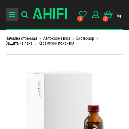
bg
0
0
Начална страница
Автокозметика
Екстериор
Защита на лака
Керамични покрития