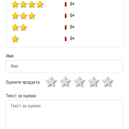
0×
0×
0×
0×
Име
1 звезда
звезди
3 звез
4 зв
5
Оценете продукта:
Текст за оценка