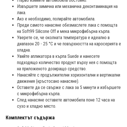
Първо измийте автомобила обстойно.
Извършете химична или механична деконтаминация на
лака.
Ако е необходимо, полирайте автомобила.
Преди самото нанасяне обезмаслете лака с помощта
на Soft99 Silicone Off и мека микрофибърна кърпа.
Уверете се, че околната температура е идеално в
диапазон 20 - 25 °C и че повърхността на каросерията е
хладна.
Увийте апликатора в кърпа Suede и нанесете
подходящо количество продукт върху нея с помощта
на приложеното дозиращо средство.
Нанасяйте с продължителни хоризонтални и вертикални
движения (кръстосано нанасяне).
Оставете да се свърже с лака за 5 минути и избършете
с микрофибърна кърпа.
След нанасяне оставете автомобила поне 12 часа на
сухо и хладно място.
Комплектът съдържа