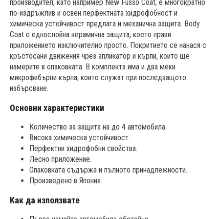
производител, като например New Fusso Coat, е многократно
по-издръжлив и освен перфектната хидрофобност и
химическа устойчивост предлага и механична защита. Body
Coat е еднослойна керамична защита, което прави
приложението изключително просто. Покритието се нанася с
кръстосани движения чрез апликатор и кърпи, които ще
намерите в опаковката. В комплекта има и два меки
микрофибърни кърпа, които служат при последващото
избърсване.
Основни характеристики
Количество за защита на до 4 автомобила.
Висока химическа устойчивост.
Перфектни хидрофобни свойства.
Лесно приложение.
Опаковката съдържа и пълното принадлежности.
Произведено в Япония.
Как да използвате