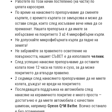
Работете по този начин постепенно (на части) по
цялата каросерия.
По време на нанасянето препоръчваме да сменяте
кърпите, с времето кърпата се замърсява и може да
остави следи, които след изсъхване вече няма да се
премахнат. Нашата препоръка е да имате за
избърсване на покритието 3 až 4 микрофибърни кърпи.
Не допускайте микрофибърната кърпа да падне на
земята!
Не забравяйте за правилното осветление на
повърхността, нашият СЪВЕТ е да използвате
челник
.
След успешно нанасяне препоръчваме да оставите
колата поне 12 часа на топло и сухо, за да може
покритието да втвърди правилно.
2 седмици след нанасянето препоръчваме да не миете
колата, дъждът не вреди на покритието.
Последващата поддръжка на автомобила след
нанасяне на керамичното покритие е много проста —
достатъчно е да миете автомобила с качествен
шампоан, например
Gyeon Q²M Bathe
. Всичко останало
е без ограничения.