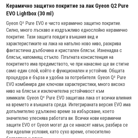
Керамично защитно покритие за лак Gyeon Q2 Pure
EVO Lightbox (30 ml)
Gyeon Q² Pure EVO е чисто керамично защитно покритие.
Силно, много лъскаво и издръжливо еднослойно керамично
покритие. Тази защита повдига външния вид и
характеристиките на лака на напълно ново ниво, разкрива
фантастична дълбочина и кристален блясък. Изненадва с
блясък, напомнящ стъкло. Плътната консистенция на
покритието има предимството, че при нанасяне ще ви стигне
само един слой, който е функционален и устойчив. Общата
процедура е бърза и удобна за потребителя. Gyeon Q² Pure
EVO комбинира две ключови характеристики, много високо
ниво на блясък и изключителна устойчивост към
химикали. Gyeon Q² Pure EVO защитава лака от всички влияния
на времето и външната среда. Интегрираната версия EVO има
допълнително удължено време за избърсване, което
значително улеснява работата ви. Всички нови керамични
защити EVO от Gyeon могат да се нанасят навън, разбира се
при идеални условия, като сухо време, относително