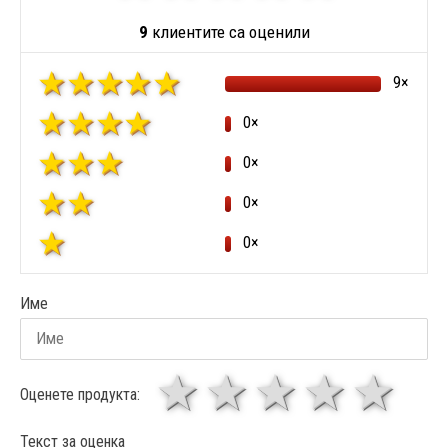
9
клиентите са оценили
9×
0×
0×
0×
0×
Име
1 звезда
звезди
3 звез
4 зв
5
Оценете продукта:
Текст за оценка