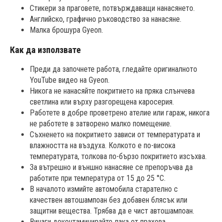
Стикери за праговете, потвърждаващи нанасянето.
Английско, графично ръководство за нанасяне.
Малка брошура Gyeon.
Как да използвате
Преди да започнете работа, гледайте оригиналното
YouTube видео на Gyeon.
Никога не нанасяйте покритието на пряка слънчева
светлина или върху разгорещена каросерия.
Работете в добре проветрено ателие или гараж, никога
не работете в затворенo малко помещение.
Съхненето на покритието зависи от температурата и
влажността на въздуха. Колкото е по-висока
температурата, толкова по-бързо покритието изсъхва.
За вътрешно и външно нанасяне се препоръчва да
работите при температура от 15 до 25 °C.
В началото измийте автомобила старателно с
качествен автошампоан без добавен блясък или
защитни вещества. Трябва да е чист автошампоан.
Винаги деконтаминирайте лака от прахова