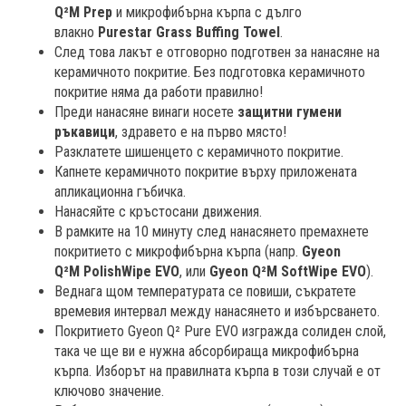
Q²M Prep
и микрофибърна кърпа с дълго
влакно
Purestar Grass Buffing Towel
.
След това лакът е отговорно подготвен за нанасяне на
керамичното покритие. Без подготовка керамичното
покритие няма да работи правилно!
Преди нанасяне винаги носете
защитни гумени
ръкавици
, здравето е на първо място!
Разклатете шишенцето с керамичното покритие.
Капнете керамичното покритие върху приложената
апликационна гъбичка.
Нанасяйте с кръстосани движения.
В рамките на 10 минутy след нанасянето премахнете
покритието с микрофибърна кърпа (напр.
Gyeon
Q²M PolishWipe EVO
, или
Gyeon Q²M
SoftWipe EVO
).
Веднага щом температурата се повиши, съкратете
времевия интервал между нанасянето и избърсването.
Покритието Gyeon Q² Pure EVO изгражда солиден слой,
така че ще ви е нужна абсорбираща микрофибърна
кърпа. Изборът на правилната кърпа в този случай е от
ключово значение.