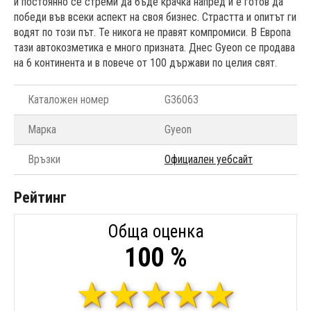
и постоянно се стреми да бъде крачка напред и е готов да
победи във всеки аспект на своя бизнес. Страстта и опитът ги
водят по този път. Те никога не правят компромиси. В Европа
тази автокозметика е много призната. Днес Gyeon се продава
на 6 континента и в повече от 100 държави по целия свят.
Каталожен номер
G36063
Марка
Gyeon
Връзки
Официален уебсайт
Рейтинг
Обща оценка
100 %