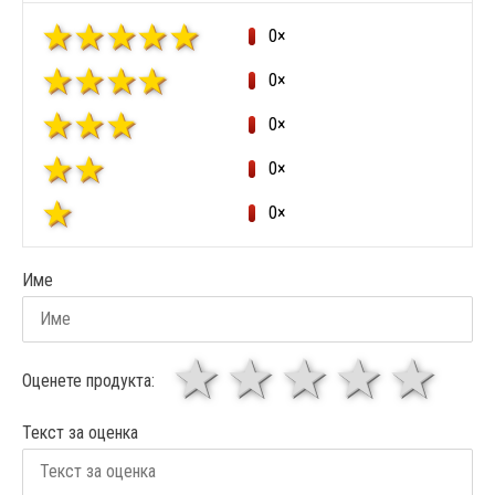
0×
0×
0×
0×
0×
Име
1 звезда
звезди
3 звез
4 зв
5
Оценете продукта:
Текст за оценка