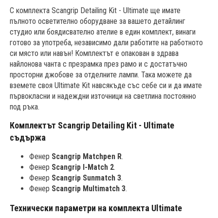
С комплекта Scangrip Detailing Kit - Ultimate ще имате
пълното осветително оборудване за вашето детайлинг
студио или боядисвателно ателие в един комплект, винаги
готово за употреба, независимо дали работите на работното
си място или навън! Комплектът е опакован в здрава
найлонова чанта с презрамка през рамо и с достатъчно
просторни джобове за отделните лампи. Така можете да
вземете своя Ultimate Kit навсякъде със себе си и да имате
първокласни и надеждни източници на светлина постоянно
под ръка.
Комплектът Scangrip Detailing Kit - Ultimate
съдържа
Фенер
Scangrip Matchpen R
.
Фенер
Scangrip I-Match 2
.
Фенер
Scangrip Sunmatch 3
.
Фенер
Scangrip Multimatch 3
.
Технически параметри на комплекта Ultimate