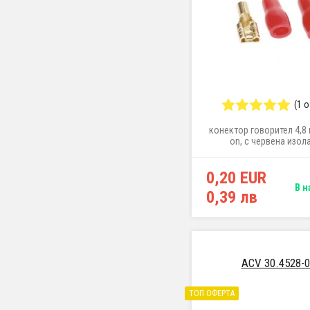
(1 
конектор говорител 4,8 м
on, с червена изол
0,20 EUR
В н
0,39 лв
ACV 30.4528-0
ТОП ОФЕРТА