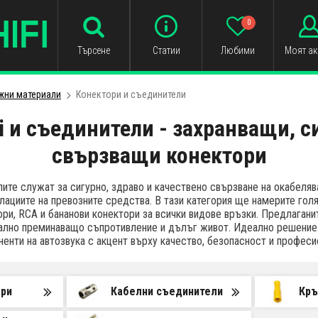
0
Търсене
Статии
Любими
Моят ак
жни материали
Конектори и съединители
i и съединители - захранващи, с
свързващи конектори
ите служат за сигурно, здраво и качествено свързване на окабеляв
лациите на превозните средства. В тази категория ще намерите голя
ори, RCA и бананови конектори за всички видове връзки. Предлагани
ално преминаващо съпротивление и дълъг живот. Идеално решение 
ненти на автозвука с акцент върху качество, безопасност и професи
ори
Кабелни съединители
Кръ