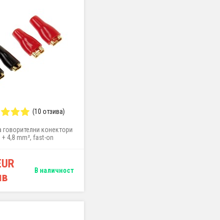
(10 отзива)
 говорителни конектори
8 + 4,8 mm², fast-on
EUR
В наличност
лв