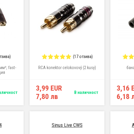
отзива)
(17 отзива)
м², fast-
RCA konektor celokovový (2 kusy)
бана
ция
3,99 EUR
3,16 
аличност
В наличност
7,80 лв
6,18 
4
Sinus Live CWS