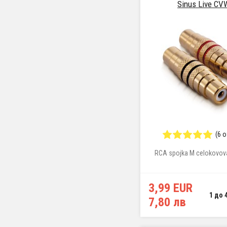
Sinus Live CV
(6 
RCA spojka M celokovová
3,99 EUR
1 до 
7,80 лв