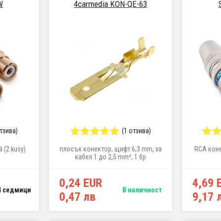
W
4carmedia KON-QE-63
отзива)
(1 отзива)
 (2 kusy)
плосък конектор, щифт 6,3 mm, за
RCA коне
кабел 1 до 2,5 mm², 1 бр
0,24 EUR
4,69 
4 седмици
В наличност
0,47 лв
9,17 