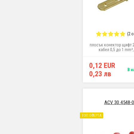
(2 
плосък конектор щифт 2
кабел 0,5 до 1 mm²,
0,12 EUR
В н
0,23 лв
ACV 30.4548-0
ТОП ОФЕРТА