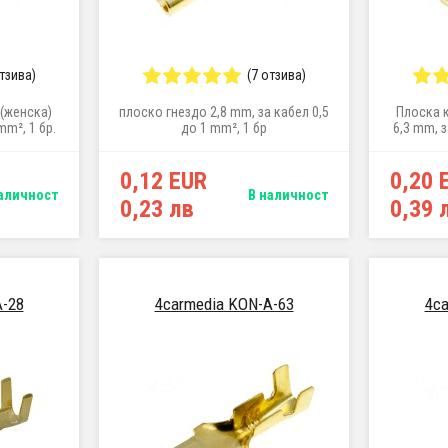
отзива)
(7 отзива)
(женска)
плоско гнездо 2,8 mm, за кабел 0,5
Плоска 
mm², 1 бр.
до 1 mm², 1 бр
6,3 mm, з
0,12 EUR
0,20 
аличност
В наличност
0,23 лв
0,39 
A-28
4carmedia KON-A-63
4ca