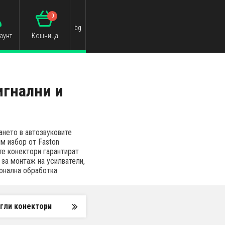
0
bg
аунт
Кошница
игнални и
ането в автозвуковите
м избор от Faston
те конектори гарантират
за монтаж на усилватели,
онална обработка.
гли конектори