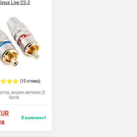
Sinus Live CS-2
(10 отзива)
ктор, изцяло метален (2
броя)
EUR
В наличност
лв