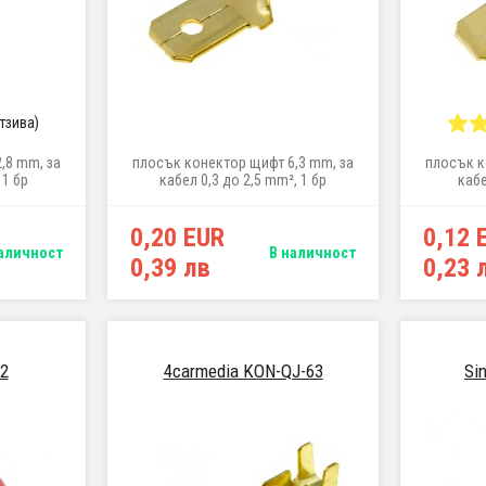
отзива)
,8 mm, за
плосък конектор щифт 6,3 mm, за
плосък к
 1 бр
кабел 0,3 до 2,5 mm², 1 бр
кабе
0,20 EUR
0,12 
аличност
В наличност
0,39 лв
0,23 
2
4carmedia KON-QJ-63
Si