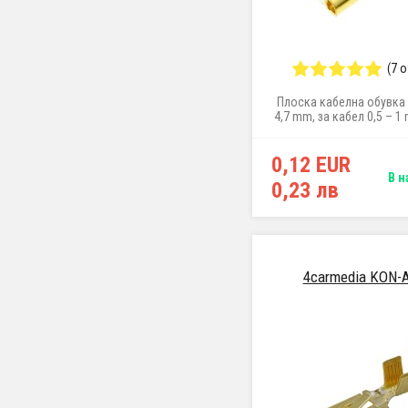
(7 
Плоска кабелна обувка 
4,7 mm, за кабел 0,5 – 1 
0,12 EUR
В н
0,23 лв
4carmedia KON-