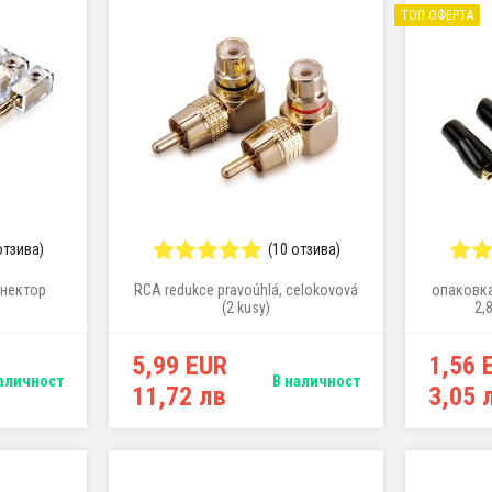
ТОП ОФЕРТА
отзива)
(10 отзива)
онектор
RCA redukce pravoúhlá, celokovová
опаковка
(2 kusy)
2,
5,99 EUR
1,56 
аличност
В наличност
11,72 лв
3,05 