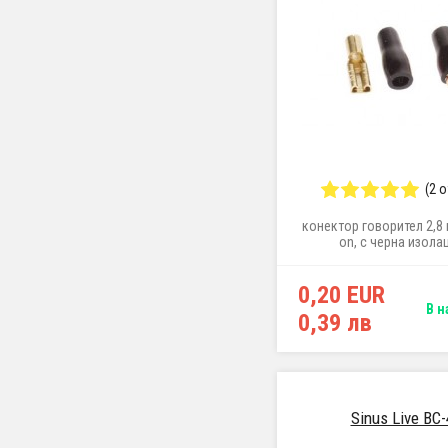
(2 
конектор говорител 2,8 м
on, с черна изола
0,20 EUR
В н
0,39 лв
Sinus Live BC-