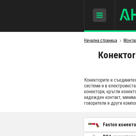
Начална страница
Монта
Конектor
Конекторите и съединител
системи и в електроинста
конектори, кръгли конект
надежден контакт, миним
говорители и други компо
Faston конект