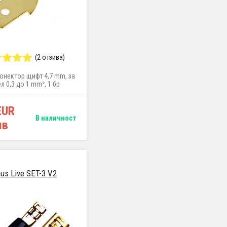
(2 отзива)
онектор щифт 4,7 mm, за
л 0,3 до 1 mm², 1 бр
EUR
В наличност
лв
nus Live SET-3 V2