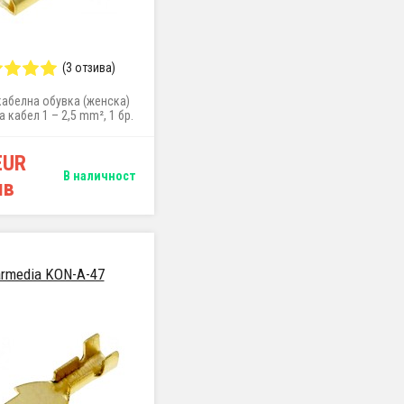
(3 отзива)
кабелна обувка (женска)
а кабел 1 – 2,5 mm², 1 бр.
EUR
В наличност
лв
rmedia KON-A-47