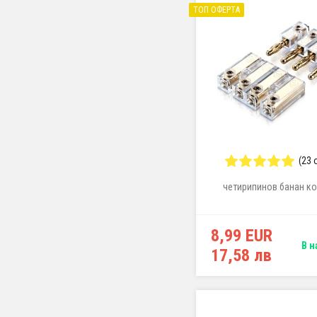
ТОП ОФЕРТА
(23 
четирипинов банан к
8,99 EUR
В н
17,58 лв