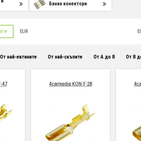
 и
Банан конектори
EUR
E
РИ
От най-евтините
От най-скъпите
От А до Я
От Я д
-47
4carmedia KON-F-28
4c