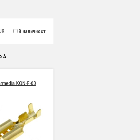
UR
В наличност
о А
armedia KON-F-63