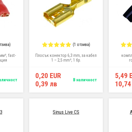
отзива)
(1 отзива)
м², fast-
Плосък конектор 6,3 mm, за кабел
компл
ация
1 – 2,5 mm², 1 бр.
г
0,20 EUR
5,49 
аличност
В наличност
0,39 лв
10,74
3
Sinus Live CS