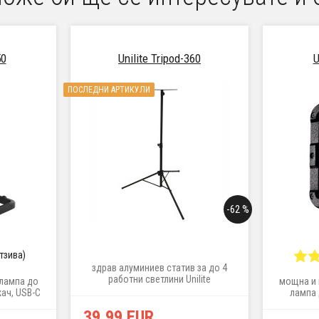
50
Unilite Tripod-360
U
ПОСЛЕДНИ АРТИКУЛИ
-62 %
отзива)
здрав алуминиев статив за до 4
работни светлини Unilite
лампа до
мощна и 
жач, USB-C
лампа 
powerbank
стойка
39,99 EUR
ф