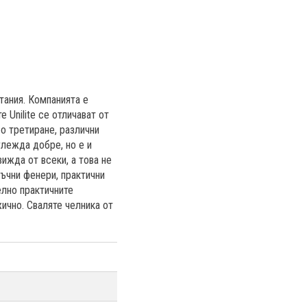
тания. Компанията е
 Unilite се отличават от
о третиране, различни
зглежда добре, но е и
ижда от всеки, а това не
ръчни фенери, практични
елно практичните
ично. Сваляте челника от