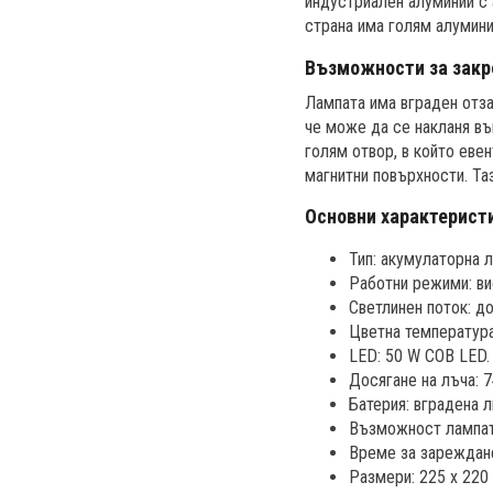
индустриален алуминий с 
страна има голям алумини
Възможности за закр
Лампата има вграден отза
че може да се накланя въ
голям отвор, в който еве
магнитни повърхности. Та
Основни характерист
Тип: акумулаторна л
Работни режими: ви
Светлинен поток: д
Цветна температура
LED: 50 W COB LED.
Досягане на лъча: 7
Батерия: вградена л
Възможност лампата
Време за зареждане:
Размери: 225 x 220 