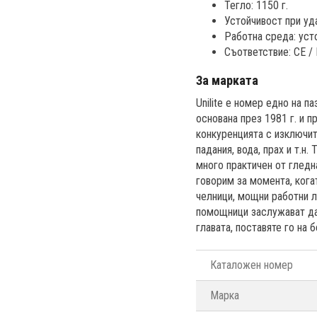
Тегло: 1150 г.
Устойчивост при уда
Работна среда: усто
Съответствие: CE /
За марката
Unilite е номер едно на 
основана през 1981 г. и п
конкуренцията с изключит
падания, вода, прах и т.н
много практичен от гледна
говорим за момента, когат
челници, мощни работни л
помощници заслужават да
главата, поставяте го на
Каталожен номер
Марка