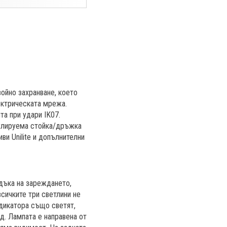
ойно захранване, което
ектрическата мрежа.
та при удари IK07.
гулируема стойка/дръжка
ви Unilite и допълнителни
дъка на зареждането,
всичките три светлини не
ндикатора също светят,
д. Лампата е направена от