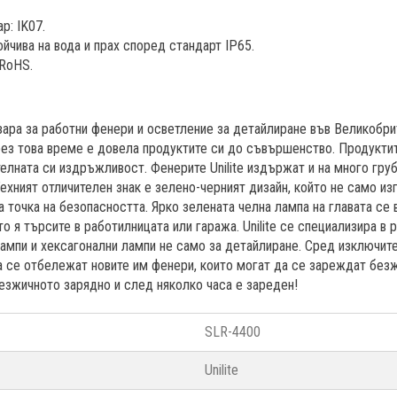
р: IK07.
йчива на вода и прах според стандарт IP65.
 RoHS.
пазара за работни фенери и осветление за детайлиране във Великобри
рез това време е довела продуктите си до съвършенство. Продуктите
елната си издръжливост. Фенерите Unilite издържат и на много груб
. Техният отличителен знак е зелено-черният дизайн, който не само и
 точка на безопасността. Ярко зелената челна лампа на главата се в
о я търсите в работилницата или гаража. Unilite се специализира в 
ампи и хексагонални лампи не само за детайлиране. Сред изключит
 се отбележат новите им фенери, които могат да се зареждат безж
 безжичното зарядно и след няколко часа е зареден!
SLR-4400
Unilite