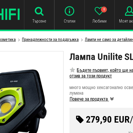
0
Търсене
Статии
Любими
Моят ак
озметика
Принадлежности за поддръжка
Лампи не само за детайли
Лампа Unilite S
Бъдете първият, който ще н
отзив за този продукт
много мощно хексагонално осве
лумена
Повече за продукта
279,90 EUR