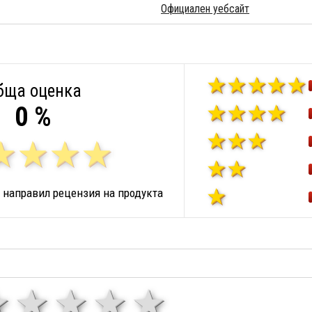
Официален уебсайт
бща оценка
0 %
 направил рецензия на продукта
1 звезда
звезди
3 звезди
4 звезди
5 звезд