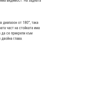
ляма видимост. На задната
в диапазон от 180°, така
ата част на стойката има
а да се прикрепи към
 двойна глава.