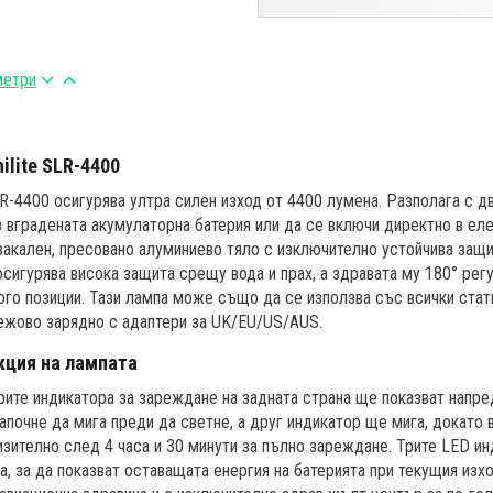
метри
ilite SLR-4400
-4400 осигурява ултра силен изход от 4400 лумена. Разполага с дв
 вградената акумулаторна батерия или да се включи директно в ел
закален, пресовано алуминиево тяло с изключително устойчива защи
осигурява висока защита срещу вода и прах, а здравата му 180° ре
ого позиции. Тази лампа може също да се използва със всички стати
режово зарядно с адаптери за UK/EU/US/AUS.
кция на лампата
ите индикатора за зареждане на задната страна ще показват напре
апочне да мига преди да светне, а друг индикатор ще мига, докато 
изително след 4 часа и 30 минути за пълно зареждане. Трите LED и
а, за да показват оставащата енергия на батерията при текущия изхо