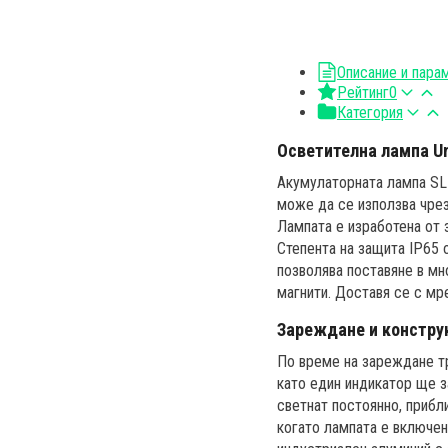
Описание и пара
Рейтинг
0
Категория
Осветителна лампа Un
Акумулаторната лампа SLR
може да се използва чрез
Лампата е изработена от 
Степента на защита IP65 
позволява поставяне в мн
магнити. Доставя се с м
Зареждане и констру
По време на зареждане тр
като един индикатор ще з
светнат постоянно, прибл
когато лампата е включен