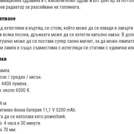
авиационна здравина и с изключително здрав жълт център за по-го
ев радиатор за разсейване на топлината.
епване
д изтегляем и въртящ се стояк, който може да се извади и завърти 
в всяка посока, дръжката може да се изтегли напълно навън. В долн
нтуално може да се постави супер силен магнит, за да може лампат
зи лампа е също съвместима с изтеглящи се стативи с единична или
ики
ампа.
сок / среден / нисък.
о 4400 лумена.
: около 6500 K.
4 м.
итиево-йонна батерия 11,1 V 5200 mAh.
 да се използва като powerbank.
 4 часа и 30 минути.
x 70 мм.