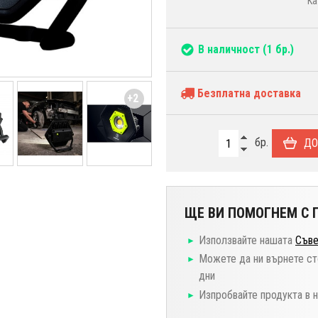
Ка
В наличност
(1 бр.)
Безплатна доставка
+2
бр.
ДО
ЩЕ ВИ ПОМОГНЕМ С П
Използвайте нашата
Съве
Можете да ни върнете ст
дни
Изпробвайте продукта в 