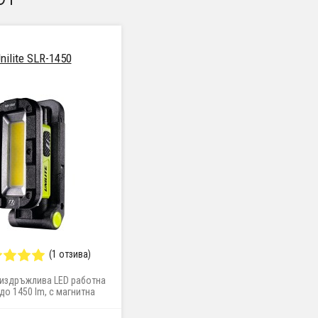
nilite SLR-1450
(1 отзива)
издръжлива LED работна
до 1450 lm, с магнитна
 и отделяема батерия с
ункция powerbank