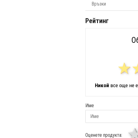
Връзки
Рейтинг
О
Никой
все още не е
Име
Оценете продукта: