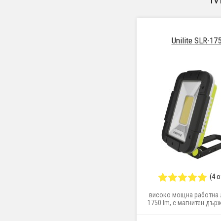
Unilite SLR-17
(4 
високо мощна работна 
1750 lm, с магнитен дър
зареждане и вградена 
функция