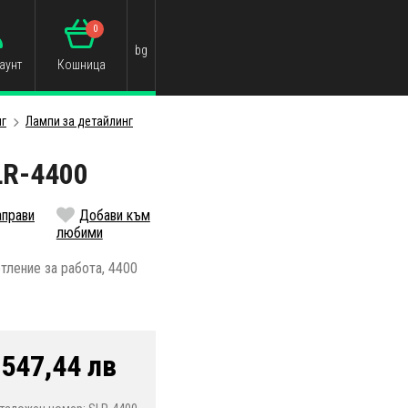
0
bg
аунт
Кошница
нг
Лампи за детайлинг
LR-4400
аправи
Добави към
любими
тление за работа, 4400
/
547,44 лв