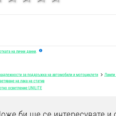
тката на лични данни
.
надлежности за поддръжка на автомобили и мотоциклети
Лампи 
ветяване на лака на статив
отно осветление UNILITE
оже би ще се интересувате и 