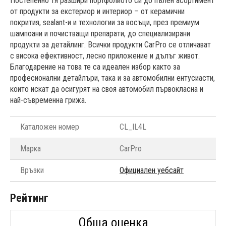
Постепенно тя разшири портфолиото си до пълен асортимент
от продукти за екстериор и интериор – от керамични
покрития, sealant-и и технологии за восъци, през премиум
шампоани и почистващи препарати, до специализирани
продукти за детайлинг. Всички продукти CarPro се отличават
с висока ефективност, лесно приложение и дълъг живот.
Благодарение на това те са идеален избор както за
професионални детайлъри, така и за автомобилни ентусиасти,
които искат да осигурят на своя автомобил първокласна и
най-съвременна грижа.
Каталожен номер
CL_IL4L
Марка
CarPro
Връзки
Официален уебсайт
Рейтинг
Обща оценка