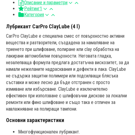
Описание и параметри
Рейтинг
1
Категория
Лубрикант CarPro ClayLube (4 l)
CarPro ClayLube е специална смес от повърхностно активни
вещества и разтворители, създадена за намаляване на
триенето при шлифоване, полиране или clay обработка на
лакирани автомобилни повърхности. Неговата гладка,
незалепваща формула предлага достатъчна вискозитет, за да
намали нежеланите надрасквания и дефекти в лака. ClayLube
не съдържа защитни полимери или подсилващи блясъка
съставки и може лесно да бъде отстранен с просто
измиване или избърсване. ClayLube е изключително
ефективен при използване с шлифовъчни дискове за локални
ремонти или фино шлифоване и също така е отличен за
навлажняване на полиращи тампони.
Основни характеристики
Многофункционален лубрикант.