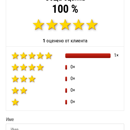
100 %
1
оценено от клиента
1×
0×
0×
0×
0×
Име