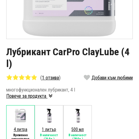
Лубрикант CarPro ClayLube (4
l)
(
1 отзива
)
Добави към любими
многофункционален лубрикант, 4 l
Повече за продукта
4 литра
1 литър
500 мл
Временно
В наличност
В наличност
недостъпно
(26 бр.)
(28 бр.)