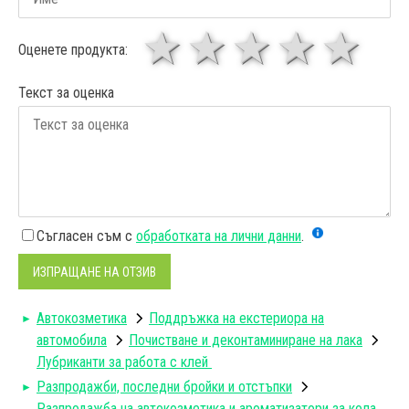
1 звезда
звезди
3 звез
4 зв
5
Оценете продукта:
Текст за оценка
Съгласен съм с
обработката на лични данни
.
ИЗПРАЩАНЕ НА ОТЗИВ
Автокозметика
Поддръжка на екстериора на
автомобила
Почистване и деконтаминиране на лака
Лубриканти за работа с клей
Разпродажби, последни бройки и отстъпки
Разпродажба на автокозметика и ароматизатори за кола