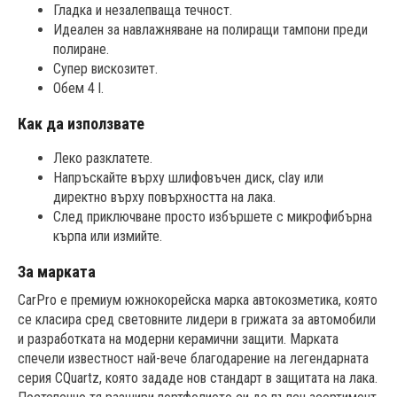
Гладка и незалепваща течност.
Идеален за навлажняване на полиращи тампони преди
полиране.
Супер вискозитет.
Обем 4 l.
Как да използвате
Леко разклатете.
Напръскайте върху шлифовъчен диск, clay или
директно върху повърхността на лака.
След приключване просто избършете с микрофибърна
кърпа или измийте.
За марката
CarPro е премиум южнокорейска марка автокозметика, която
се класира сред световните лидери в грижата за автомобили
и разработката на модерни керамични защити. Марката
спечели известност най-вече благодарение на легендарната
серия CQuartz, която зададе нов стандарт в защитата на лака.