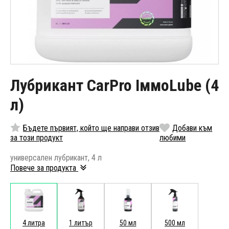
Лубрикант CarPro IммoLube (4
л)
Бъдете първият, който ще направи отзив
Добави към
за този продукт
любими
универсален лубрикант, 4 л
Повече за продукта
4 литра
1 литър
50 мл
500 мл