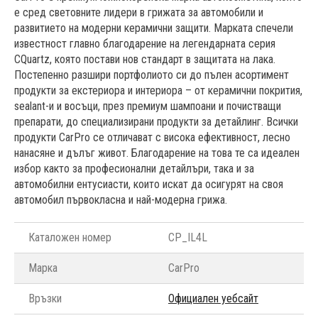
е сред световните лидери в грижата за автомобили и
развитието на модерни керамични защити. Марката спечели
известност главно благодарение на легендарната серия
CQuartz, която постави нов стандарт в защитата на лака.
Постепенно разшири портфолиото си до пълен асортимент
продукти за екстериора и интериора – от керамични покрития,
sealant-и и восъци, през премиум шампоани и почистващи
препарати, до специализирани продукти за детайлинг. Всички
продукти CarPro се отличават с висока ефективност, лесно
нанасяне и дълъг живот. Благодарение на това те са идеален
избор както за професионални детайлъри, така и за
автомобилни ентусиасти, които искат да осигурят на своя
автомобил първокласна и най-модерна грижа.
Каталожен номер
CP_IL4L
Марка
CarPro
Връзки
Официален уебсайт