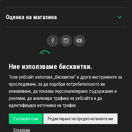
Оценка на магазина
+420 607 383 838
Ние използваме бисквитки.
Всичко за пазаруването
Този уебсайт използва „бисквитки“ и други инструменти за
проследяване, за да подобри потребителското ви
изживяване, да показва персонализирано съдържание и
Информация за нас
реклами, да анализира трафика на уебсайта и да
идентифицира източника на трафик.
Съгласен съм
Редактиране на предпочитанията ми
Всички права запазени © 2026
Ahifi.cz
, реализация
Shean.cz
Отказвам