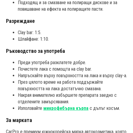
Подходящ и за смазване на полиращи дискове и за
повишаване на ефекта на полиращите пасти.
Разреждане
Clay bar: 1:5.
Шлайфане: 1:10.
Ръководство за употреба
Преди употреба разклатете добре.
Почистете лака с помощта на clay bar.
Напръскайте върху повърхността на лака и върху clay-а.
През цялото време на работа поддържайте
повърхността на лака достатъчно смазана.
Накрая внимателно избършете препарата заедно с
отделените замърсявания.
Използвайте
микрофибърна кърпа
с дълъг косъм.
За марката
CarPro е премиум южнокорейска марка автокозметика, която