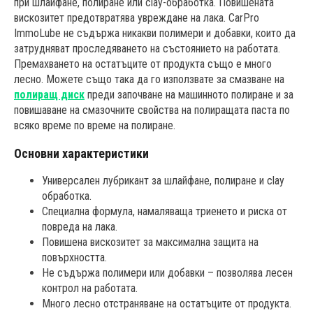
при шлайфане, полиране или clay-обработка. Повишената
вискозитет предотвратява увреждане на лака. CarPro
ImmoLube не съдържа никакви полимери и добавки, които да
затрудняват проследяването на състоянието на работата.
Премахването на остатъците от продукта също е много
лесно. Можете също така да го използвате за смазване на
полиращ диск
преди започване на машинното полиране и за
повишаване на смазочните свойства на полиращата паста по
всяко време по време на полиране.
Основни характеристики
Универсален лубрикант за шлайфане, полиране и clay
обработка.
Специална формула, намаляваща триенето и риска от
повреда на лака.
Повишена вискозитет за максимална защита на
повърхността.
Не съдържа полимери или добавки – позволява лесен
контрол на работата.
Много лесно отстраняване на остатъците от продукта.