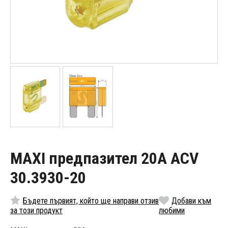
MAXI предпазител 20A ACV
30.3930-20
Бъдете първият, който ще направи отзив
Добави към
за този продукт
любими