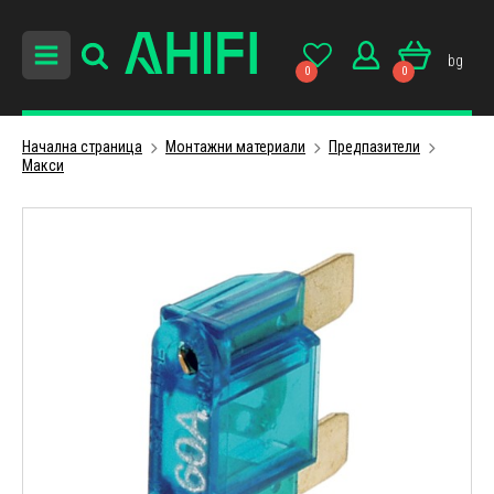
bg
0
0
Начална страница
Монтажни материали
Предпазители
Макси