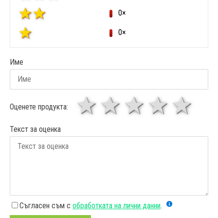
0×
0×
Име
1 звезда
звезди
3 звез
4 зв
5
Оценете продукта:
Текст за оценка
Съгласен съм с
обработката на лични данни
.