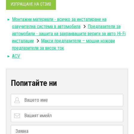
ИЗПРАЩАНЕ НА ОТЗИВ
Монтажни материали - всичко за инсталиране на
озвучителна система в автомобила
Предпазители за
автомобили - защита на захранващите вериги за авто Hi-Fi
инсталации
Макси предпазители – мощни ножови
предпазители за висок ток
ACV
Попитайте ни