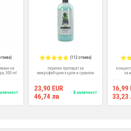
отзива)
(112 отзива)
яване на
перилен препарат за
концент
а, 500 ml
микрофибърни кърпи и сушилни
за 
кърпи, 1 l
23,90 EUR
16,99
наличност
В наличност
46,74 лв
33,23