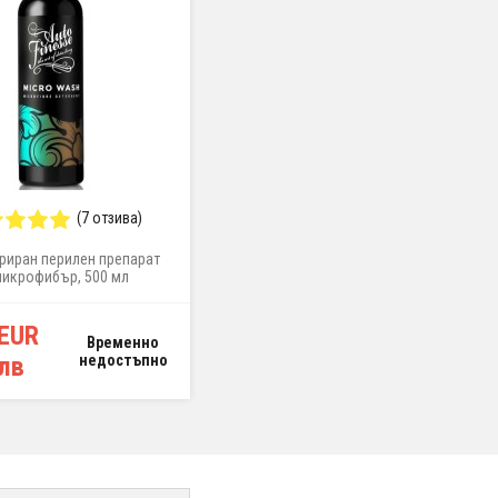
(7 отзива)
(7 отзива)
риран перилен препарат
20 бр. микрофибърни кърпи, 40 x
микрофибър, 500 мл
40 см, 320 g/m², практичен сив
цвят
 EUR
32,99 EUR
Временно
Временно
 лв
недостъпно
64,52 лв
недостъпно