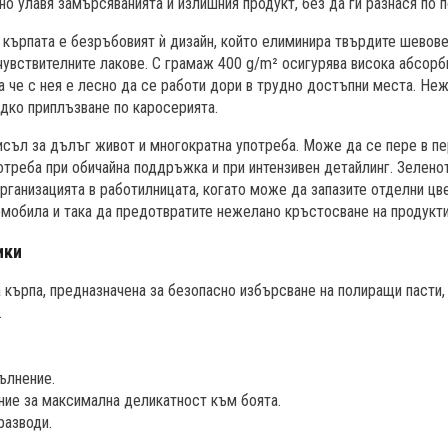
о улавя замърсяванията и излишния продукт, без да ги разнася по 
кърпата е безръбовият ѝ дизайн, който елиминира твърдите шевове 
 чувствителните лакове. С грамаж 400 g/m² осигурява висока абсо
ка че с нея е лесно да се работи дори в трудно достъпни места. Не
адко приплъзване по каросерията.
съл за дълъг живот и многократна употреба. Може да се пере в пе
отреба при обичайна поддръжка и при интензивен детайлинг. Зелено
рганизацията в работилницата, когато може да запазите отделни цв
омобила и така да предотвратите нежелано кръстосване на продукти
ики
кърпа, предназначена за безопасно избърсване на полиращи пасти, 
.
ълнение.
ие за максимална деликатност към боята.
разводи.