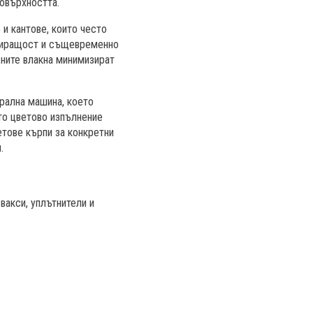
повърхността.
и кантове, които често
рбиращост и същевременно
жните влакна минимизират
рална машина, което
то цветово изпълнение
етове кърпи за конкретни
.
вакси, уплътнители и