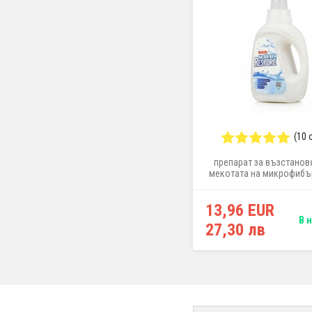
(10 
препарат за възстанов
мекотата на микрофибър
13,96 EUR
В 
27,30 лв