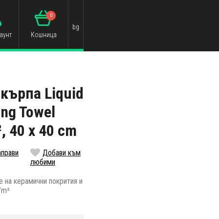
0
bg
аунт
Кошница
кърпа Liquid
ing Towel
, 40 x 40 cm
аправи
Добави към
любими
 на керамични покрития и
/m²