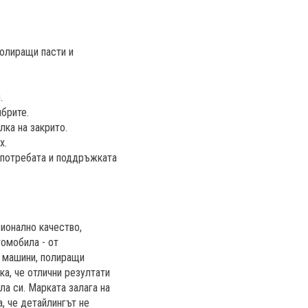
полиращи пасти и
.
ибрите.
лка на закрито.
х.
 употребата и поддръжката
сионално качество,
томобила - от
и машини, полиращи
ка, че отлични резултати
ла си. Марката залага на
, че детайлингът не