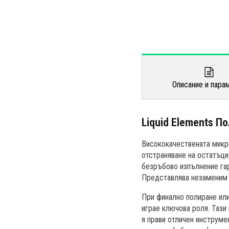
Описание и пара
Liquid Elements П
Висококачествената микро
отстраняване на остатъци
безръбово изпълнение гар
Представлява незаменим 
При финално полиране или
играе ключова роля. Таз
я прави отличен инструме