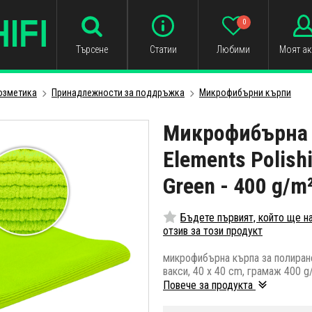
0
Търсене
Статии
Любими
Моят ак
озметика
Принадлежности за поддръжка
Микрофибърни кърпи
Микрофибърна 
Elements Polish
Green - 400 g/m²
Бъдете първият, който ще н
отзив за този продукт
микрофибърна кърпа за полиране
вакси, 40 x 40 cm, грамаж 400 g
Повече за продукта