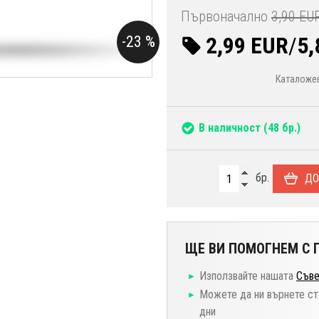
Първоначално
3,90 EU
2,99 EUR
/
5,
-23 %
Каталожен
В наличност
(48 бр.)
бр.
ДО
ЩЕ ВИ ПОМОГНЕМ С П
Използвайте нашата
Съве
Можете да ни върнете ст
дни