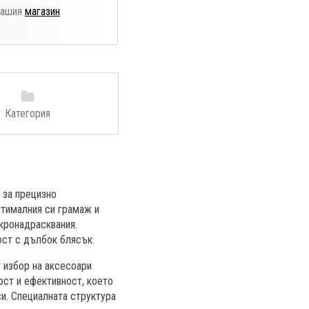
нашия
магазин
Категория
 за прецизно
птималния си грамаж и
кронадрасквания.
ост с дълбок блясък.
 избор на аксесоари
ст и ефективност, което
си. Специалната структура