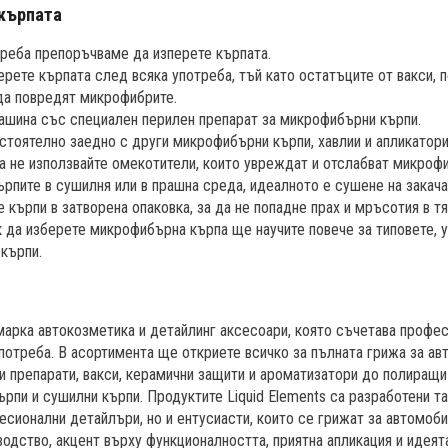
 кърпата
реба препоръчваме да изперете кърпата.
рете кърпата след всяка употреба, тъй като остатъците от вакси, 
да повредят микрофибрите.
ашина със специален перилен препарат за микрофибърни кърпи.
стоятелно заедно с други микрофибърни кърпи, хавлии и апликатори
 a не използвайте омекотители, които увреждат и отслабват микроф
ърпите в сушилня или в прашна среда, идеалното е сушене на закача
 кърпи в затворена опаковка, за да не попадне прах и мръсотия в тя
к да изберете микрофибърна кърпа ще научите повече за типовете,
кърпи.
 марка автокозметика и детайлинг аксесоари, която съчетава профе
потреба. В асортимента ще откриете всичко за пълната грижа за ав
и препарати, вакси, керамични защити и ароматизатори до полиращ
рпи и сушилни кърпи. Продуктите Liquid Elements са разработени та
есионални детайлъри, но и ентусиасти, които се грижат за автомоби
одство, акцент върху функционалността, приятна апликация и идеята