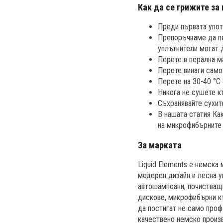
Как да се грижите за
Преди първата упот
Препоръчваме да пе
уплътнители могат 
Перете в перална м
Перете винаги само
Перете на 30-40 °C
Никога не сушете к
Съхранявайте сухите
В нашата статия Ка
на микрофибърните 
За марката
Liquid Elements е немска
модерен дизайн и лесна у
автошампоани, почистващ
дискове, микрофибърни къ
да постигат не само проф
качествено немско произв