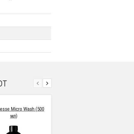
от
nesse Micro Wash (500
Ewocar Microfiber Basic320
мл)
(20 бр.)
ТОП ОФЕРТА