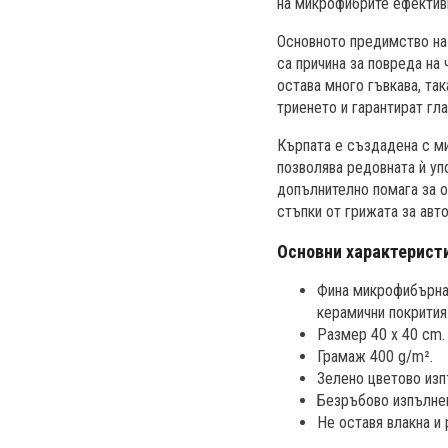
на микрофибрите ефективн
Основното предимство на 
са причина за повреда на
остава много гъвкава, та
триенето и гарантират гл
Кърпата е създадена с ми
позволява редовната ѝ уп
допълнително помага за о
стъпки от грижата за авт
Основни характерист
Фина микрофибърна 
керамични покрития
Размер 40 x 40 cm.
Грамаж 400 g/m².
Зелено цветово изп
Безръбово изпълнен
Не оставя влакна и 