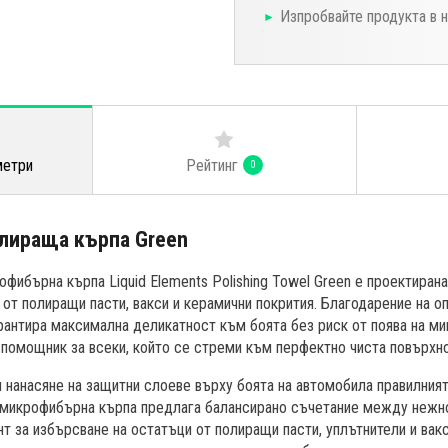
Изпробвайте продукта в 
Рейтинг
метри
0
олираща кърпа Green
фибърна кърпа Liquid Elements Polishing Towel Green е проектирана
 от полиращи пасти, вакси и керамични покрития. Благодарение на о
антира максимална деликатност към боята без риск от поява на ми
помощник за всеки, който се стреми към перфектно чиста повърхн
 нанасяне на защитни слоеве върху боята на автомобила правилният
и микрофибърна кърпа предлага балансирано съчетание между нежно
нт за избърсване на остатъци от полиращи пасти, уплътнители и вак