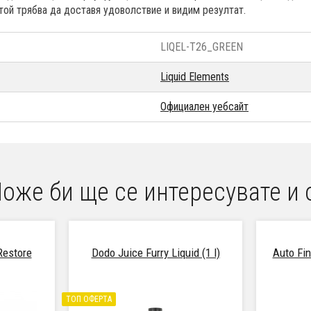
той трябва да доставя удоволствие и видим резултат.
LIQEL-T26_GREEN
Liquid Elements
Официален уебсайт
оже би ще се интересувате и 
Restore
Dodo Juice Furry Liquid (1 l)
Auto Fi
ТОП ОФЕРТА