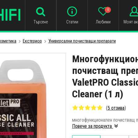
0
Търсене
Статии
Любими
Моят ак
озметика
Екстериор
Универсални почистващи препарати
Многофункцио
почистващ пре
ValetPRO Classi
Cleaner (1 л)
(
5 отзива
)
многофункционален почистващ пр
Повече за продукта