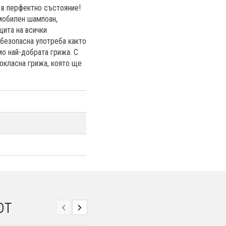
 в перфектно състояние!
мобилен шампоан,
щита на всички
 безопасна употреба както
мо най-добрата грижа. С
окласна грижа, която ще
от