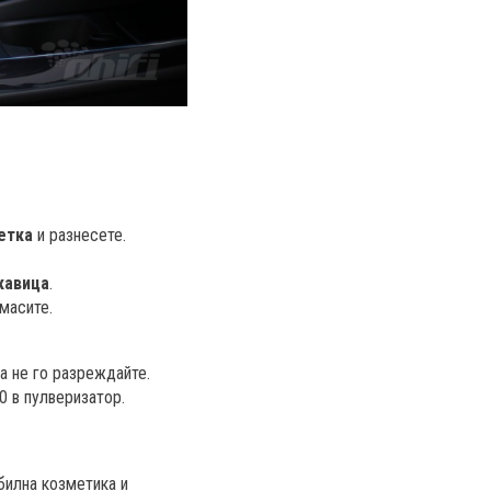
етка
и разнесете.
кавица
.
масите.
ва не го разреждайте.
0 в пулверизатор.
билна козметика и