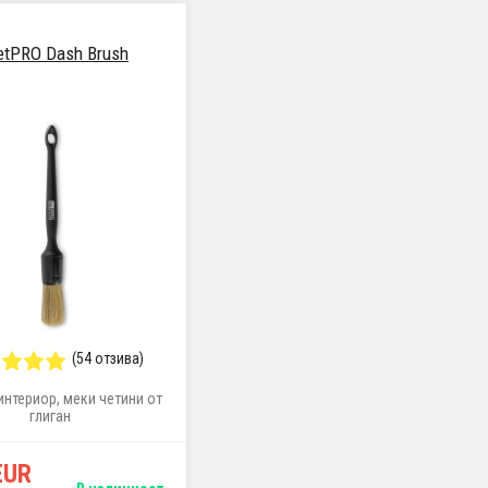
etPRO Dash Brush
ValetPRO Chemical Resistant
Brush (пластмасова дръжка)
(54 отзива)
(34 отзива)
интериор, меки четини от
малка, химически устойчива четка
глиган
за джанти
EUR
14,90 EUR