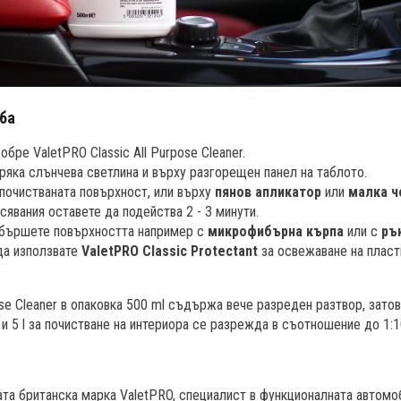
ба
обре ValetPRO Classic All Purpose Cleaner.
пряка слънчева светлина и върху разгорещен панел на таблото.
почистваната повърхност, или върху
пянов апликатор
или
малка ч
сявания оставете да подейства 2 - 3 минути.
збършете повърхността например с
микрофибърна кърпа
или с
ръ
да използвате
ValetPRO Classic Protectant
за освежаване на пласт
ose Cleaner в опаковка 500 ml съдържа вече разреден разтвор, зато
 и 5 l за почистване на интериора се разрежда в съотношение до 1:1
ата британска марка ValetPRO, специалист в функционалната автомо