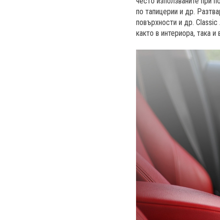
често използваните при п
по тапицерии и др. Разтв
повърхности и др. Classic
както в интериора, така и