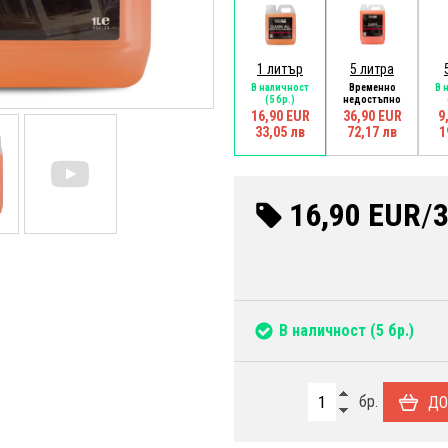
1 литър
5 литра
В наличност
Временно
В 
(5 бр.)
недостъпно
16,90 EUR
36,90 EUR
9
33,05 лв
72,17 лв
1
16,90 EUR
/
3
В наличност
(5 бр.)
бр.
ДО