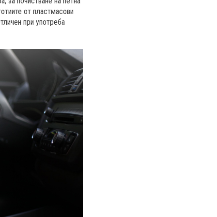
, за почистване на петна
тотиите от пластмасови
Отличен при употреба