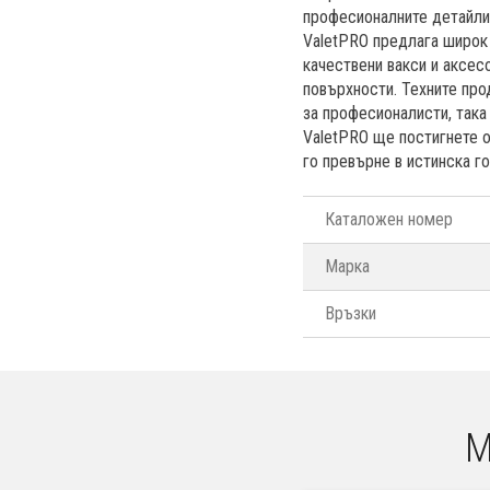
професионалните детайлин
ValetPRO предлага широк
качествени вакси и аксес
повърхности. Техните про
за професионалисти, така
ValetPRO ще постигнете о
го превърне в истинска го
Каталожен номер
Марка
Връзки
М