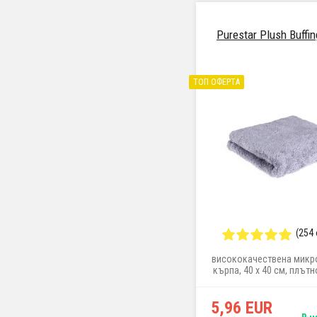
Purestar Plush Buffi
ТОП ОФЕРТА
(254
висококачествена мик
кърпа, 40 x 40 см, плътн
м², сив цвят
5,96 EUR