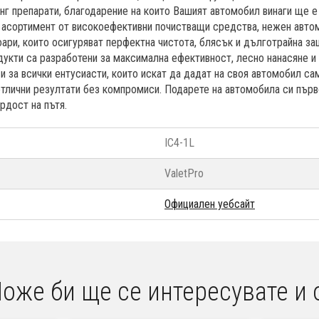
г препарати, благодарение на които Вашият автомобил винаги ще е
 асортимент от високоефективни почистващи средства, нежен авто
оари, които осигуряват перфектна чистота, блясък и дълготрайна за
дукти са разработени за максимална ефективност, лесно нанасяне и
 и за всички ентусиасти, които искат да дадат на своя автомобил са
тлични резултати без компромиси. Подарете на автомобила си първ
рдост на пътя.
IC4-1L
ValetPro
Официален уебсайт
оже би ще се интересувате и 