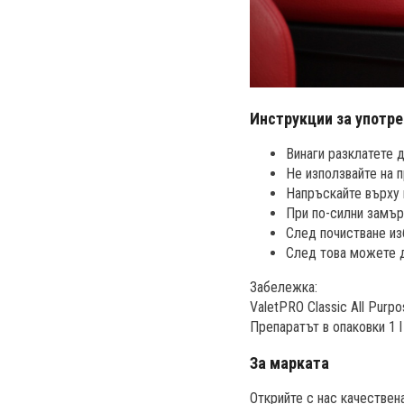
Инструкции за употре
Винаги разклатете д
Не използвайте на 
Напръскайте върху 
При по-силни замър
След почистване и
След това можете 
Забележка:
ValetPRO Classic All Purp
Препаратът в опаковки 1 l
За марката
Открийте с нас качествен