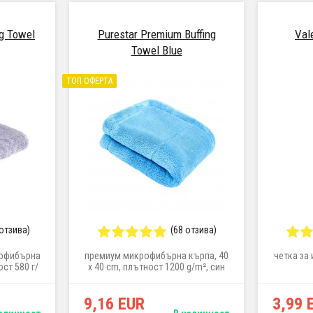
ng Towel
Purestar Premium Buffing
Val
Towel Blue
ТОП ОФЕРТА
 отзива)
(68 отзива)
рофибърна
премиум микрофибърна кърпа, 40
четка за 
ост 580 г/
x 40 cm, плътност 1200 g/m², син
цвят
9,16 EUR
3,99 