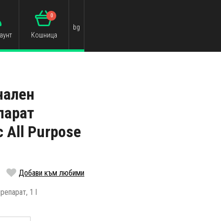
0
bg
аунт
Кошница
нален
парат
c All Purpose
Добави към любими
епарат, 1 l