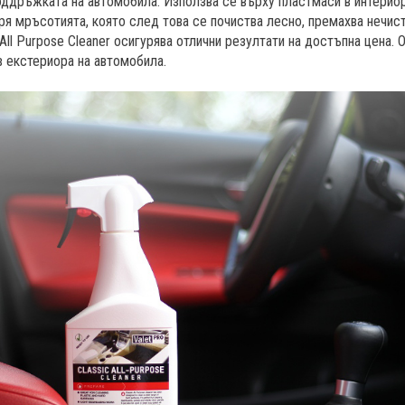
оддръжката на автомобила. Използва се върху пластмаси в интериора
аря мръсотията, която след това се почиства лесно, премахва нечис
 All Purpose Cleaner осигурява отлични резултати на достъпна цена. 
 в екстериора на автомобила.