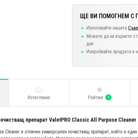
ЩЕ ВИ ПОМОГНЕМ С П
Използвайте нашата
Съве
Можете да ни върнете ст
дни
Изпробвайте продукта в 
Изтегляния
Рейтинг
и
5
чистващ препарат ValetPRO Classic All Purpose Cleaner
ose Cleaner е отличен универсален почистващ препарат, който е един 