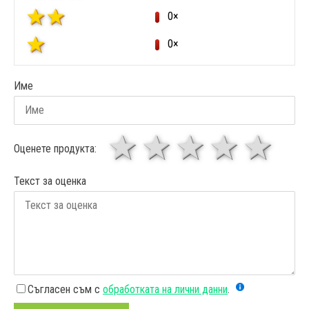
0×
0×
Име
1 звезда
звезди
3 звез
4 зв
5
Оценете продукта:
Текст за оценка
Съгласен съм с
обработката на лични данни
.