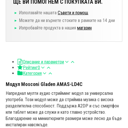
ЩЕ ВИ ПОМОГНЕМ С ПОКУПКАТА ВИ.
Използвайте нашата
Съвети и помощ
Можете да ни върнете стоките в рамките на 14 дни
Изпробвайте продукта в нашия
магазин
Описание и параметри
Рейтинг
0
Категория
Модул Mosconi Gladen AMAS-LD4C
Напреднал мулти аудио стрийминг модул за универсална
употреба. Този модул може да стриймва музика с висока
разделителна способност. Поддържа A2DP и със смартфон
или таблет може да служи и като главно устройство.
Благодарение на миниатюрните размери може лесно да бъде
инсталиран навсякъде.