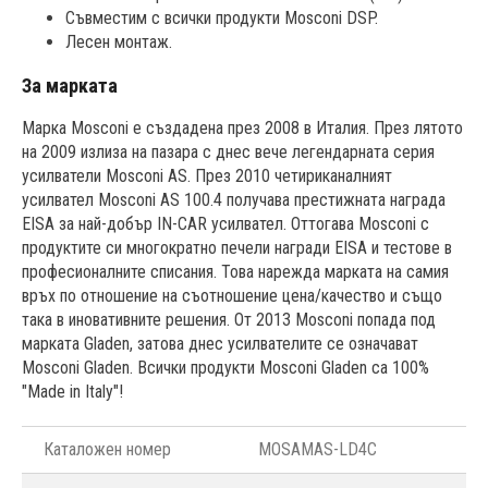
Съвместим с всички продукти Mosconi DSP.
Лесен монтаж.
За марката
Марка Mosconi е създадена през 2008 в Италия. През лятото
на 2009 излиза на пазара с днес вече легендарната серия
усилватели Mosconi AS. През 2010 четириканалният
усилвател Mosconi AS 100.4 получава престижната награда
EISA за най-добър IN-CAR усилвател. Оттогава Mosconi с
продуктите си многократно печели награди EISA и тестове в
професионалните списания. Това нарежда марката на самия
връх по отношение на съотношение цена/качество и също
така в иновативните решения. От 2013 Mosconi попада под
марката Gladen, затова днес усилвателите се означават
Mosconi Gladen. Всички продукти Mosconi Gladen са 100%
"Made in Italy"!
Каталожен номер
MOSAMAS-LD4C