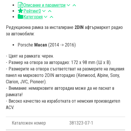
Описание и параметри
Рейтинг
0
Категория
Редукционна рамка за инсталиране
2DIN
афтърмаркет радио
за автомобили:
Porsche
Macan
(2014 -> 2016)
- Цвят на рамката: черен.
- Размер на отвора за авторадио: 172 x 98 mm (Ш x В).
- Размерите на отвора съответстват на размерите на лицевия
панел на марковото 2DIN авторадио (Kenwood, Alpine, Sony,
Clarion, JVC, Pioneer).
- Внимание: немарковитe авторадиа може да не паснат в
рамката!
- Високо качество на изработката от немския производител
ACV.
Каталожен номер
381323-07-1