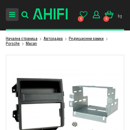
bg
0
0
Начална страница
Авторадиa
Редукционни рамки
Porsche
Macan