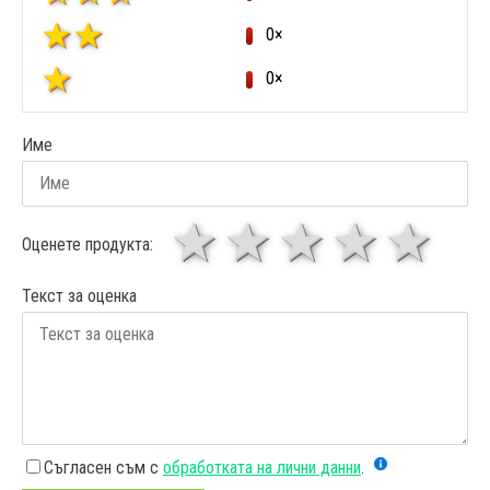
0×
0×
Име
1 звезда
звезди
3 звез
4 зв
5
Оценете продукта:
Текст за оценка
Съгласен съм с
обработката на лични данни
.