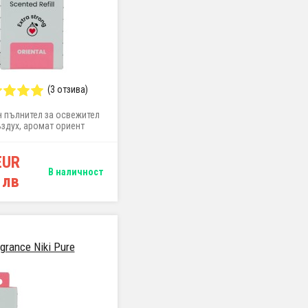
(3 отзива)
н пълнител за освежител
ъздух, аромат ориент
EUR
В наличност
 лв
rance Niki Pure