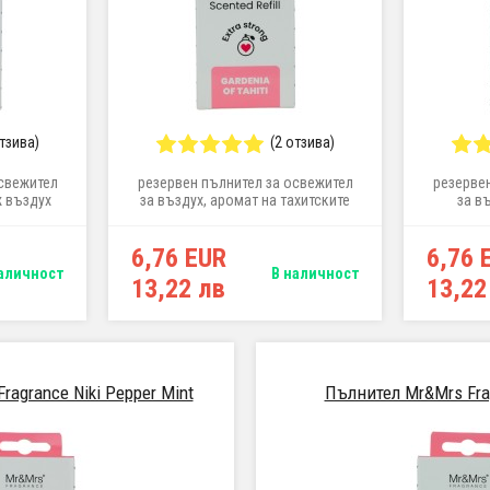
отзива)
(2 отзива)
свежител
резервен пълнител за освежител
резерве
ж въздух
за въздух, аромат на тахитските
за в
градини
6,76 EUR
6,76 
аличност
В наличност
13,22 лв
13,22
agrance Niki Pepper Mint
Пълнител Mr&Mrs Frag