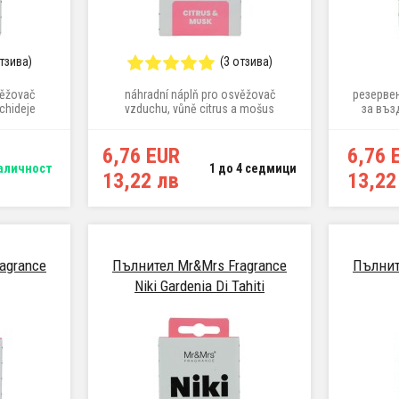
отзива)
(3 отзива)
věžovač
náhradní náplň pro osvěžovač
резерве
chideje
vzduchu, vůně citrus a mošus
за въз
6,76 EUR
6,76 
аличност
1 до 4 седмици
13,22 лв
13,22
agrance
Пълнител Mr&Mrs Fragrance
Пълнит
Niki Gardenia Di Tahiti