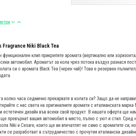
метри
 Fragrance Niki Black Tea
н функционален клип прикрепяте аромата (вертикално или хоризонт
 всеки автомобил. Ароматът за кола чрез потокa въздух разнася пос
лата си с аромата Black Tea (черен чай)! Това е резервен пълнител
одата.
га колко часа седмично прекарвате в колата си? Защо да не направи
ткрийте с нас света на оригиналните аромати с италианската марка 
и естетичен дизайн във всеки свой продукт. В нашата оферта ще н
о ще превърнат вашия автомобил в място, пълно с уют и стил. Сред 
кола Niki и Cesare, които ще ви впечатлят не само с ароматите си, но
кти се разработват в сътрудничество с прочутия италиански дизайне