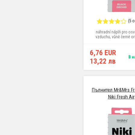
(5 
náhradní náplň pro os
vzduchu, vůně černé or
6,76 EUR
В н
13,22 лв
Пълнител Mr&Mrs Fr
Niki Fresh Air