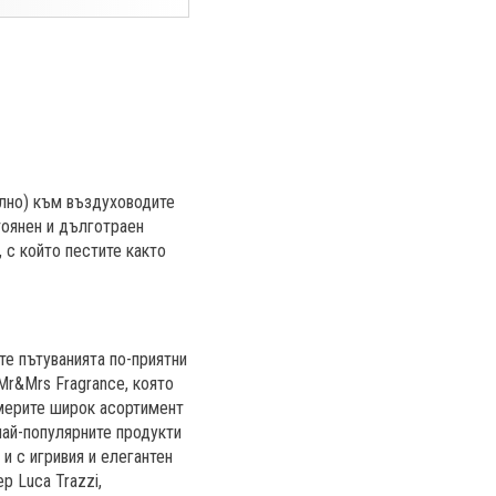
ално) към въздуховодите
тоянен и дълготраен
, с който пестите както
те пътуванията по-приятни
Mr&Mrs Fragrance, която
америте широк асортимент
най-популярните продукти
 и с игривия и елегантен
р Luca Trazzi,