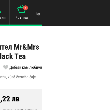
0
bg
аунт
Кошница
ител Mr&Mrs
lack Tea
Добави към любими
uchu, vůně černého čaje
,22 лв