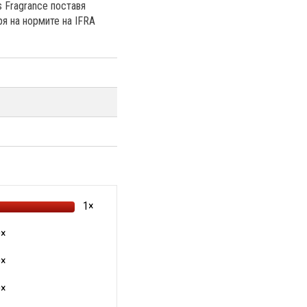
 Fragrance поставя
я на нормите на IFRA
1×
0×
0×
0×