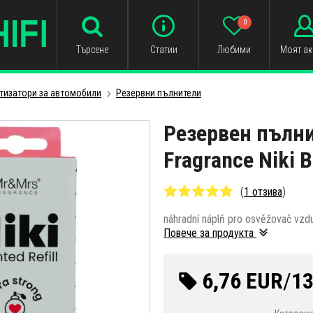
0
Търсене
Статии
Любими
Моят ак
тизатори за автомобили
Резервни пълнители
Резервeн пълн
Fragrance Niki B
(
1 отзива
)
náhradní náplň pro osvěžovač vzd
Повече за продукта
6,76 EUR
/
13