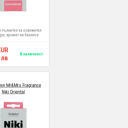
н пълнител за освежител
дух, аромат на баланса
EUR
В наличност
 лв
ел Mr&Mrs Fragrance
Niki Oriental