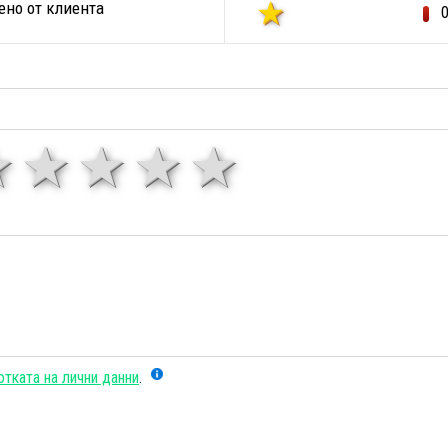
но от клиента
1 звезда
звезди
3 звезди
4 звезди
5 звезд
тката на лични данни
.