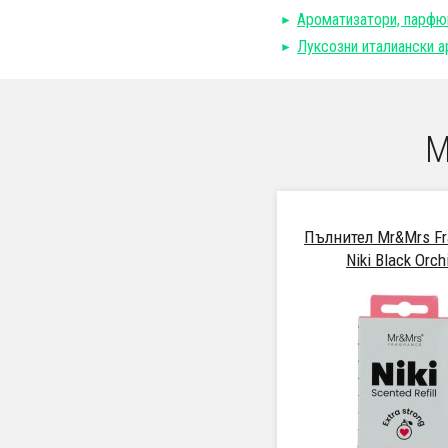
Ароматизатори, парфю
Луксозни италиански
М
Пълнител Mr&Mrs Fr
Niki Black Orch