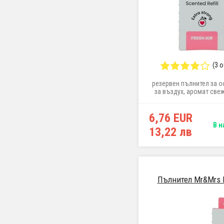
(3 
резервен пълнител за о
за въздух, аромат све
6,76 EUR
В н
13,22 лв
Пълнител Mr&Mrs Fr