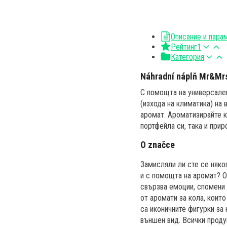
Описание и пара
Рейтинг
1
Категория
Náhradní náplň Mr&Mrs
С помощта на универсале
(изхода на климатика) на
аромат. Ароматизирайте ко
портфейла си, така и прир
O značce
Замисляли ли сте се няко
и с помощта на аромат? О
свързва емоции, спомени 
от аромати за кола, коит
са иконичните фигурки за 
външен вид. Всички проду