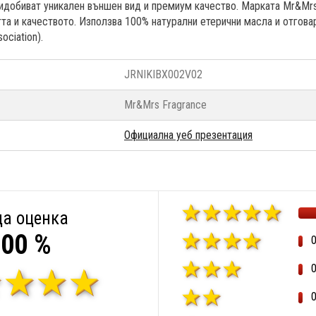
идобиват уникален външен вид и премиум качество. Марката Mr&Mrs
та и качеството. Използва 100% натурални етерични масла и отговар
ociation).
JRNIKIBX002V02
Mr&Mrs Fragrance
Официална уеб презентация
а оценка
00 %