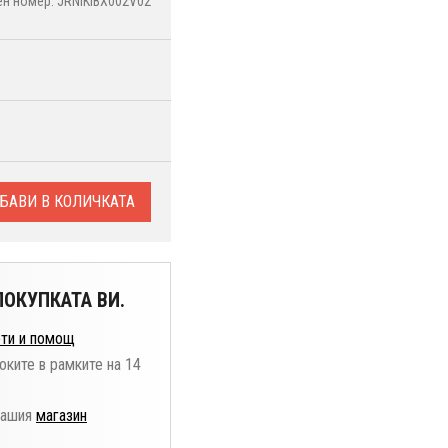
н номер: JRNIKIBX002V02
БАВИ В КОЛИЧКАТА
ОКУПКАТА ВИ.
ти и помощ
оките в рамките на 14
нашия
магазин