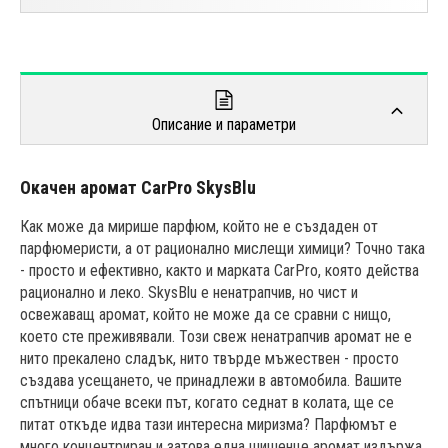
Описание и параметри
Окачен аромат CarPro SkysBlu
Как може да мирише парфюм, който не е създаден от
парфюмеристи, а от рационално мислещи химици? Точно така
- просто и ефективно, както и марката CarPro, която действа
рационално и леко. SkysBlu е ненатрапчив, но чист и
освежаващ аромат, който не може да се сравни с нищо,
което сте преживявали. Този свеж ненатрапчив аромат не е
нито прекалено сладък, нито твърде мъжествен - просто
създава усещането, че принадлежи в автомобила. Вашите
спътници обаче всеки път, когато седнат в колата, ще се
питат откъде идва тази интересна миризма? Парфюмът е
много концентриран и затова една шишенце аромат издържа