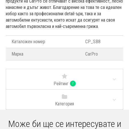
продукти на CarPro се отличават с висока ефективност, лесно
нанасяне и дълъг живот. Благодарение на това те са идеален
избор както за професионални detail-ъри, така и за
автомобилни ентусиасти, които искат да осигурят на своя
автомобил първокласна и най-съвременна грижа.
Каталожен номер
CP_SB8
Марка
CarPro
Рейтинг
7
Категория
Може би ще се интересувате и