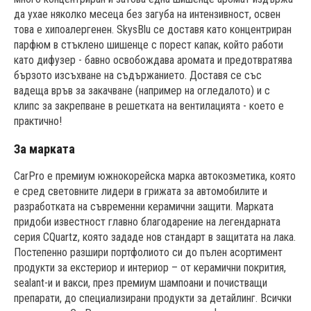
да ухае няколко месеца без загуба на интензивност, освен
това е хипоалергенен. SkysBlu се доставя като концентриран
парфюм в стъклено шишенце с порест капак, който работи
като дифузер - бавно освобождава аромата и предотвратява
бързото изсъхване на съдържанието. Доставя се със
вадеща връв за закачване (например на огледалото) и с
клипс за закрепване в решетката на вентилацията - което е
практично!
За марката
CarPro е премиум южнокорейска марка автокозметика, която
е сред световните лидери в грижата за автомобилите и
разработката на съвременни керамични защити. Марката
придоби известност главно благодарение на легендарната
серия CQuartz, която зададе нов стандарт в защитата на лака.
Постепенно разшири портфолиото си до пълен асортимент
продукти за екстериор и интериор – от керамични покрития,
sealant-и и вакси, през премиум шампоани и почистващи
препарати, до специализирани продукти за детайлинг. Всички