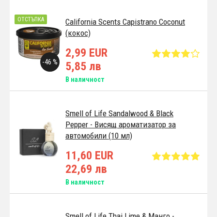
ОТСТЪПКА
California Scents Capistrano Coconut
(кокос)
2,99 EUR
-46 %
5,85 лв
В наличност
Smell of Life Sandalwood & Black
Pepper - Висящ ароматизатор за
автомобили (10 мл)
11,60 EUR
22,69 лв
В наличност
Smell of Life Thai Lime & Манго -