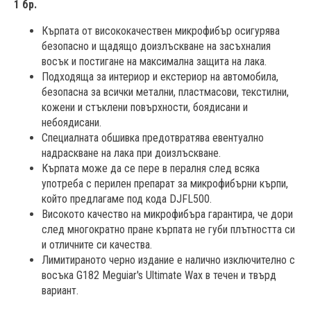
1 бр.
Кърпата от висококачествен микрофибър осигурява
безопасно и щадящо доизлъскване на засъхналия
восък и постигане на максимална защита на лака.
Подходяща за интериор и екстериор на автомобила,
безопасна за всички метални, пластмасови, текстилни,
кожени и стъклени повърхности, боядисани и
небоядисани.
Специалната обшивка предотвратява евентуално
надраскване на лака при доизлъскване.
Кърпата може да се пере в пералня след всяка
употреба с перилен препарат за микрофибърни кърпи,
който предлагаме под кода DJFL500.
Високото качество на микрофибъра гарантира, че дори
след многократно пране кърпата не губи плътността си
и отличните си качества.
Лимитираното черно издание е налично изключително с
восъка G182 Meguiar's Ultimate Wax в течен и твърд
вариант.