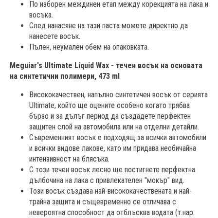
По изборен междинен етап между корекцията на лака и
восъка.
След нанасяне на тази паста можете директно да
нанесете восък.
Пълен, неумален обем на опаковката.
Meguiar's Ultimate Liquid Wax - течен восък на основата
на синтетични полимери, 473 ml
Висококачествен, напълно синтетичен восък от серията
Ultimate, който ще оцените особено когато трябва
бързо и за дълъг период да създадете перфектен
защитен слой на автомобила или на отделни детайли.
Съвременният восък е подходящ за всички автомобили
и всички видове лакове, като им придава необичайна
интензивност на блясъка.
С този течен восък лесно ще постигнете перфектна
дълбочина на лака с привлекателен "мокър" вид.
Този восък създава най-висококачествената и най-
трайна защита и същевременно се отличава с
невероятна способност да отблъсква водата (т.нар.