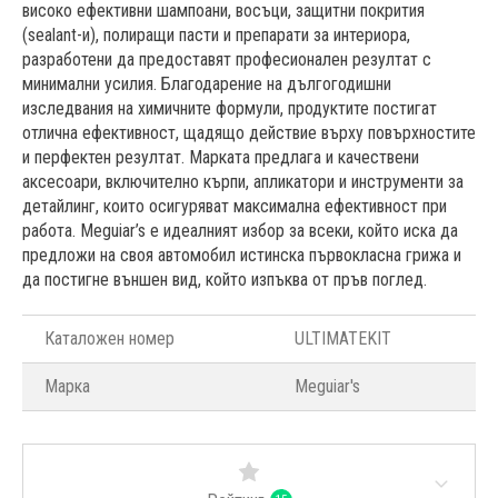
високо ефективни шампоани, восъци, защитни покрития
(sealant-и), полиращи пасти и препарати за интериора,
разработени да предоставят професионален резултат с
минимални усилия. Благодарение на дългогодишни
изследвания на химичните формули, продуктите постигат
отлична ефективност, щадящо действие върху повърхностите
и перфектен резултат. Марката предлага и качествени
аксесоари, включително кърпи, апликатори и инструменти за
детайлинг, които осигуряват максимална ефективност при
работа. Meguiar’s е идеалният избор за всеки, който иска да
предложи на своя автомобил истинска първокласна грижа и
да постигне външен вид, който изпъква от пръв поглед.
Каталожен номер
ULTIMATEKIT
Марка
Meguiar's