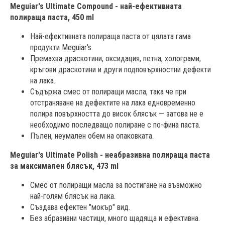
Meguiar's Ultimate Compound - най-ефективната
полираща паста, 450 ml
Най-ефективната полираща паста от цялата гама
продукти Meguiar's.
Премахва драскотини, оксидация, петна, холограми,
кръгови драскотини и други подповърхностни дефекти
на лака.
Съдържа смес от полиращи масла, така че при
отстраняване на дефектите на лака едновременно
полира повърхността до висок блясък — затова не е
необходимо последващо полиране с по-фина паста.
Пълен, неумален обем на опаковката.
Meguiar's Ultimate Polish - неабразивна полираща паста
за максимален блясък, 473 ml
Смес от полиращи масла за постигане на възможно
най-голям блясък на лака.
Създава ефектен "мокър" вид.
Без абразивни частици, много щадяща и ефективна.