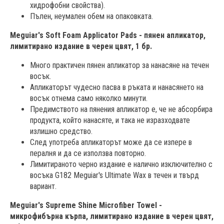
хидрофобни свойства).
Пълен, неумален обем на опаковката.
Meguiar's Soft Foam Applicator Pads - пянен апликатор,
лимитирано издание в черен цвят, 1 бр.
Много практичен пянен апликатор за нанасяне на течен
восък.
Апликаторът чудесно пасва в ръката и нанасянето на
восък отнема само няколко минути.
Предимството на пянения апликатор е, че не абсорбира
продукта, който нанасяте, и така не изразходвате
излишно средство.
След употреба апликаторът може да се изпере в
пералня и да се използва повторно.
Лимитираното черно издание е налично изключително с
восъка G182 Meguiar's Ultimate Wax в течен и твърд
вариант.
Meguiar's Supreme Shine Microfiber Towel -
микрофибърна кърпа, лимитирано издание в черен цвят,