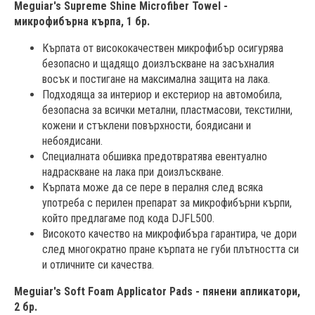
Meguiar's Supreme Shine Microfiber Towel -
микрофибърна кърпа, 1 бр.
Кърпата от висококачествен микрофибър осигурява
безопасно и щадящо доизлъскване на засъхналия
восък и постигане на максимална защита на лака.
Подходяща за интериор и екстериор на автомобила,
безопасна за всички метални, пластмасови, текстилни,
кожени и стъклени повърхности, боядисани и
небоядисани.
Специалната обшивка предотвратява евентуално
надраскване на лака при доизлъскване.
Кърпата може да се пере в пералня след всяка
употреба с перилен препарат за микрофибърни кърпи,
който предлагаме под кода DJFL500.
Високото качество на микрофибъра гарантира, че дори
след многократно пране кърпата не губи плътността си
и отличните си качества.
Meguiar's Soft Foam Applicator Pads - пянени апликатори,
2 бр.