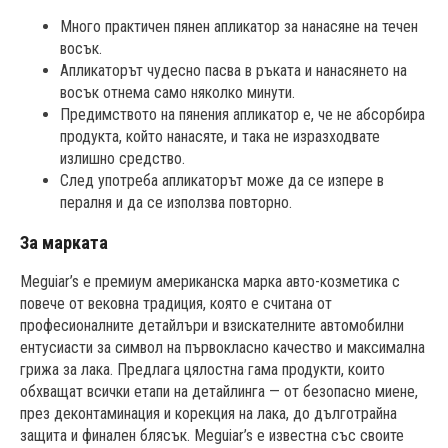
Много практичен пянен апликатор за нанасяне на течен
восък.
Апликаторът чудесно пасва в ръката и нанасянето на
восък отнема само няколко минути.
Предимството на пянения апликатор е, че не абсорбира
продукта, който нанасяте, и така не изразходвате
излишно средство.
След употреба апликаторът може да се изпере в
пералня и да се използва повторно.
За марката
Meguiar’s е премиум американска марка авто-козметика с
повече от вековна традиция, която е считана от
професионалните детайлъри и взискателните автомобилни
ентусиасти за символ на първокласно качество и максимална
грижа за лака. Предлага цялостна гама продукти, които
обхващат всички етапи на детайлинга — от безопасно миене,
през деконтаминация и корекция на лака, до дълготрайна
защита и финален блясък. Meguiar’s е известна със своите