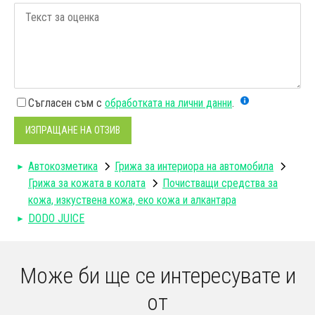
Съгласен съм с
обработката на лични данни
.
ИЗПРАЩАНЕ НА ОТЗИВ
Автокозметика
Грижа за интериора на автомобила
Грижа за кожата в колата
Почистващи средства за
кожа, изкуствена кожа, еко кожа и алкантара
DODO JUICE
Може би ще се интересувате и
от