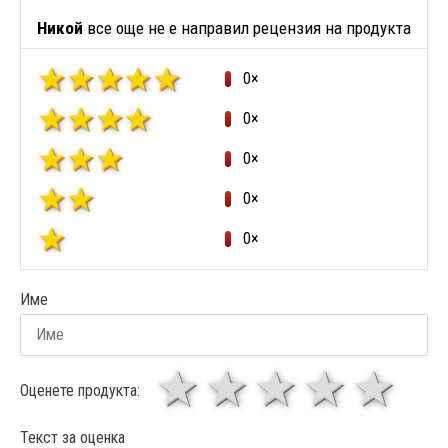
Никой
все още не е направил рецензия на продукта
0×
0×
0×
0×
0×
Име
1 звезда
звезди
3 звез
4 зв
5
Оценете продукта:
Текст за оценка