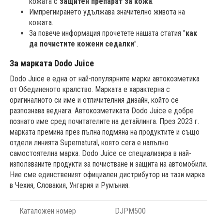
кожата с
защитен препарат за кожа
.
Импрегнирането удължава значително живота на
кожата.
За повече информация прочетете нашата статия "
как
да почистите кожени седалки
".
За марката Dodo Juice
Dodo Juice е една от най-популярните марки автокозметика
от Обединеното кралство. Марката е характерна с
оригиналното си име и отличителния дизайн, който се
разпознава веднага. Автокозметиката Dodo Juice е добре
познато име сред почитателите на детайлинга. През 2023 г.
марката премина през пълна подмяна на продуктите и също
отдели линията Supernatural, която сега е напълно
самостоятелна марка. Dodo Juice се специализира в най-
използваните продукти за почистване и защита на автомобили.
Ние сме единственият официален дистрибутор на тази марка
в Чехия, Словакия, Унгария и Румъния.
Каталожен номер
DJPM500