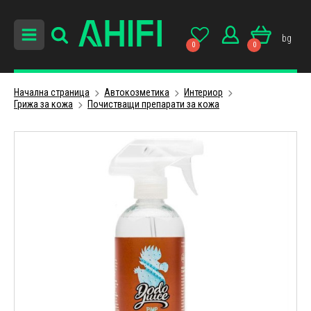
bg
0
0
Начална страница
Автокозметика
Интериор
Грижа за кожа
Почистващи препарати за кожа