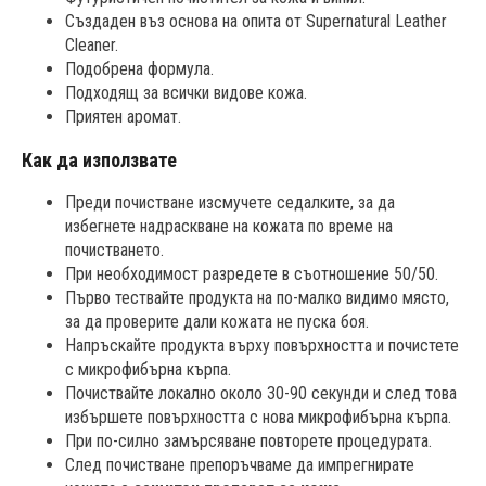
Създаден въз основа на опита от Supernatural Leather
Cleaner.
Подобрена формула.
Подходящ за всички видове кожа.
Приятен аромат.
Как да използвате
Преди почистване изсмучете седалките, за да
избегнете надраскване на кожата по време на
почистването.
При необходимост разредете в съотношение 50/50.
Първо тествайте продукта на по-малко видимо място,
за да проверите дали кожата не пуска боя.
Напръскайте продукта върху повърхността и почистете
с микрофибърна кърпа.
Почиствайте локално около 30-90 секунди и след това
избършете повърхността с нова микрофибърна кърпа.
При по-силно замърсяване повторете процедурата.
След почистване препоръчваме да импрегнирате