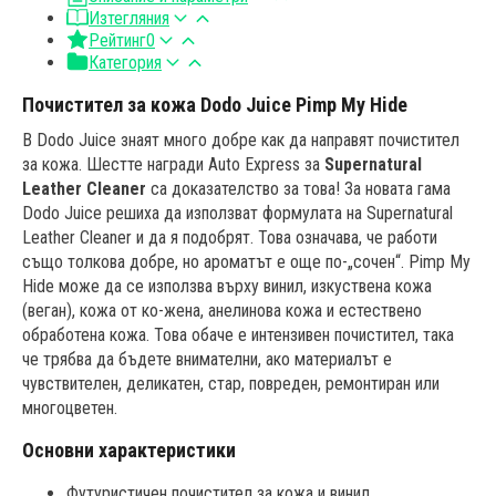
Изтегляния
Рейтинг
0
Категория
Почистител за кожа Dodo Juice Pimp My Hide
В Dodo Juice знаят много добре как да направят почистител
за кожа. Шестте награди Auto Express за
Supernatural
Leather Cleaner
са доказателство за това! За новата гама
Dodo Juice решиха да използват формулата на Supernatural
Leather Cleaner и да я подобрят. Това означава, че работи
също толкова добре, но ароматът е още по-„сочен“. Pimp My
Hide може да се използва върху винил, изкуствена кожа
(веган), кожа от ко-жена, анелинова кожа и естествено
обработена кожа. Това обаче е интензивен почистител, така
че трябва да бъдете внимателни, ако материалът е
чувствителен, деликатен, стар, повреден, ремонтиран или
многоцветен.
Основни характеристики
Футуристичен почистител за кожа и винил.