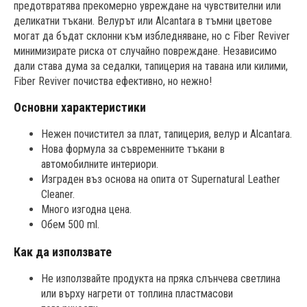
предотвратява прекомерно увреждане на чувствителни или
деликатни тъкани. Велурът или Alcantara в тъмни цветове
могат да бъдат склонни към избледняване, но с Fiber Reviver
минимизирате риска от случайно повреждане. Независимо
дали става дума за седалки, тапицерия на тавана или килими,
Fiber Reviver почиства ефективно, но нежно!
Основни характеристики
Нежен почистител за плат, тапицерия, велур и Alcantara.
Нова формула за съвременните тъкани в
автомобилните интериори.
Изграден въз основа на опита от Supernatural Leather
Cleaner.
Много изгодна цена.
Обем 500 ml.
Как да използвате
Не използвайте продукта на пряка слънчева светлина
или върху нагрети от топлина пластмасови