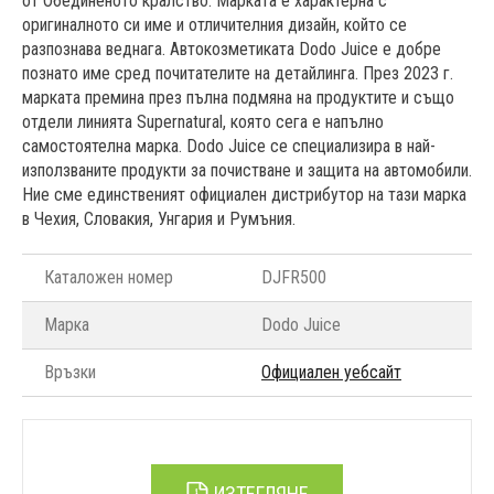
от Обединеното кралство. Марката е характерна с
оригиналното си име и отличителния дизайн, който се
разпознава веднага. Автокозметиката Dodo Juice е добре
познато име сред почитателите на детайлинга. През 2023 г.
марката премина през пълна подмяна на продуктите и също
отдели линията Supernatural, която сега е напълно
самостоятелна марка. Dodo Juice се специализира в най-
използваните продукти за почистване и защита на автомобили.
Ние сме единственият официален дистрибутор на тази марка
в Чехия, Словакия, Унгария и Румъния.
Каталожен номер
DJFR500
Марка
Dodo Juice
Връзки
Официален уебсайт
ИЗТЕГЛЯНЕ