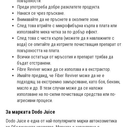
повърхности.
Преди употреба добре разклатете продукта.
Нанася се чрез пръскане.
Внимавайте да не пръснете в околните зони.
След това втрийте с микрофибърна кърпа в плата или
използвайте мека четка за по-добър ефект.
След това с чиста кърпа (можете да я навлажните с
вода) се опитайте да изтриете почистващия препарат от
повърхността на плата.
Всички остатъци от мръсотия и препарат трябва да
бъдат отстранени.
Fibre Reviver може да се използва и в екстрактор.
Имайте предвид, че Fiber Reviver може да не е
подходящ за екстремно замърсяване, като боя, бензин,
масло и др. В тези случаи може да се наложи
използване на по-силни почистващи средства или по-
агресивни процеси.
За марката Dodo Juice
Dodo Juice е една от най-популярните марки автокозметика