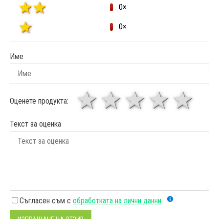
0×
0×
Име
1 звезда
звезди
3 звез
4 зв
5
Оценете продукта:
Текст за оценка
Съгласен съм с
обработката на лични данни
.