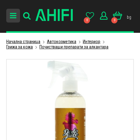
bg
0
0
Начална страница
Автокозметика
Интериор
Грижа за кожа
Почистващи препарати за алкантара