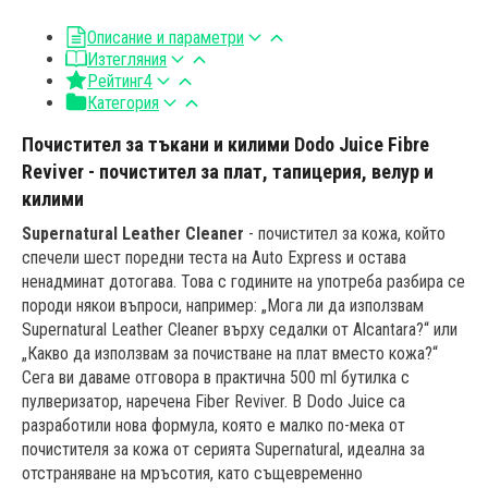
Описание и параметри
Изтегляния
Рейтинг
4
Категория
Почистител за тъкани и килими Dodo Juice Fibre
Reviver - почистител за плат, тапицерия, велур и
килими
Supernatural Leather Cleaner
- почистител за кожа, който
спечели шест поредни теста на Auto Express и остава
ненадминат дотогава. Това с годините на употреба разбира се
породи някои въпроси, например: „Мога ли да използвам
Supernatural Leather Cleaner върху седалки от Alcantara?“ или
„Какво да използвам за почистване на плат вместо кожа?“
Сега ви даваме отговора в практична 500 ml бутилка с
пулверизатор, наречена Fiber Reviver. В Dodo Juice са
разработили нова формула, която е малко по-мека от
почистителя за кожа от серията Supernatural, идеална за
отстраняване на мръсотия, като същевременно