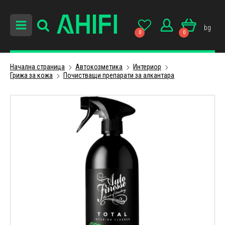
bg
0
0
Начална страница
Автокозметика
Интериор
Грижа за кожа
Почистващи препарати за алкантара