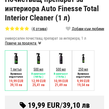
интериора Auto Finesse Total
Interior Cleaner (1 л)
(
4 отзива
)
Добави към любими
универсален почистващ препарат за интериора, 1 л
Повече за продукта
1 литър
500 мл
500 мл
250 мл
Временно
В наличност
В наличност
Временно
недостъпно
(164 бр.)
(116 бр.)
недостъпно
19,99 EUR
12,99 EUR
10,99 EUR
9,99 EUR
39,10 лв
25,41 лв
21,49 лв
19,54 лв
19,99 EUR
/
39,10 лв