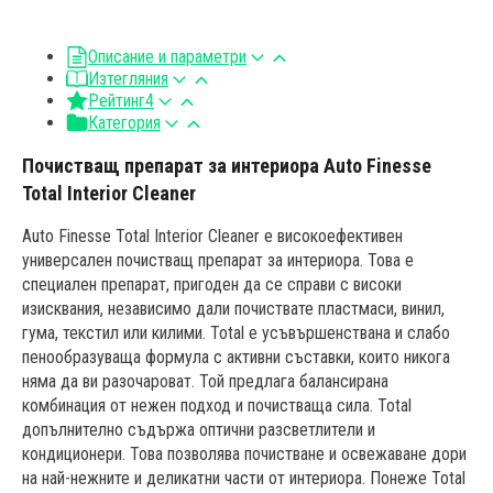
Описание и параметри
Изтегляния
Рейтинг
4
Категория
Почистващ препарат за интериора Auto Finesse
Total Interior Cleaner
Auto Finesse Total Interior Cleaner е високоефективен
универсален почистващ препарат за интериора. Това е
специален препарат, пригоден да се справи с високи
изисквания, независимо дали почиствате пластмаси, винил,
гума, текстил или килими. Total е усъвършенствана и слабо
пенообразуваща формула с активни съставки, които никога
няма да ви разочароват. Той предлага балансирана
комбинация от нежен подход и почистваща сила. Total
допълнително съдържа оптични разсветлители и
кондиционери. Това позволява почистване и освежаване дори
на най-нежните и деликатни части от интериора. Понеже Total