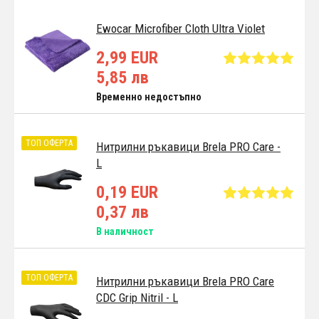
Ewocar Microfiber Cloth Ultra Violet
2,99 EUR
5,85 лв
Временно недостъпно
ТОП ОФЕРТА
Нитрилни ръкавици Brela PRO Care -
L
0,19 EUR
0,37 лв
В наличност
ТОП ОФЕРТА
Нитрилни ръкавици Brela PRO Care
CDC Grip Nitril - L