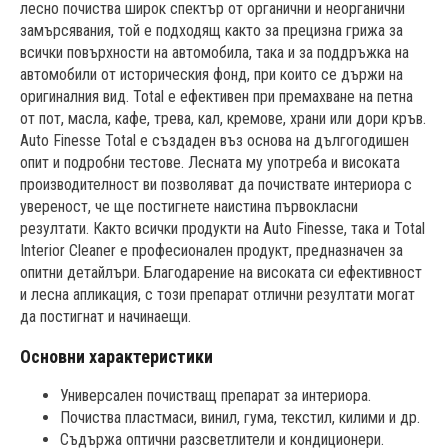
лесно почиства широк спектър от органични и неорганични
замърсявания, той е подходящ както за прецизна грижа за
всички повърхности на автомобила, така и за поддръжка на
автомобили от историческия фонд, при които се държи на
оригиналния вид. Total е ефективен при премахване на петна
от пот, масла, кафе, трева, кал, кремове, храни или дори кръв.
Auto Finesse Total е създаден въз основа на дългогодишен
опит и подробни тестове. Лесната му употреба и високата
производителност ви позволяват да почиствате интериора с
увереност, че ще постигнете наистина първокласни
резултати. Както всички продукти на Auto Finesse, така и Total
Interior Cleaner е професионален продукт, предназначен за
опитни детайлъри. Благодарение на високата си ефективност
и лесна апликация, с този препарат отлични резултати могат
да постигнат и начинаещи.
Основни характеристики
Универсален почистващ препарат за интериора.
Почиства пластмаси, винил, гума, текстил, килими и др.
Съдържа оптични разсветлители и кондиционери.