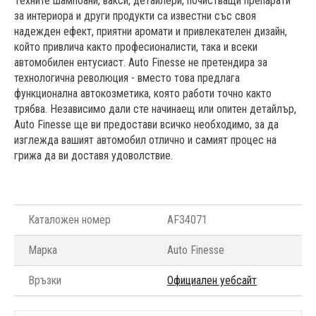
Техните шампоани, вакси, детайлери, почистващи препарати
за интериора и други продукти са известни със своя
надежден ефект, приятни аромати и привлекателен дизайн,
който привлича както професионалисти, така и всеки
автомобилен ентусиаст. Auto Finesse не претендира за
технологична революция - вместо това предлага
функционална автокозметика, която работи точно както
трябва. Независимо дали сте начинаещ или опитен детайлър,
Auto Finesse ще ви предостави всичко необходимо, за да
изглежда вашият автомобил отлично и самият процес на
грижа да ви доставя удоволствие.
Каталожен номер
AF34071
Марка
Auto Finesse
Връзки
Официален уебсайт