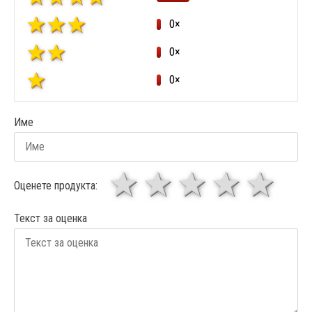
0×
0×
0×
Име
1 звезда
звезди
3 звез
4 зв
5
Оценете продукта:
Текст за оценка