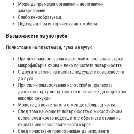
Може да премахва органични и неорганични
замърсявания.
Слабо пенообразуващ.
Подходящ и за исторически автомобили.
Възможности за употреба
Почистване на пластмаси, гума и каучук
При леки замърсявания напръскайте препарата върху
микрофибърна кърпа и леко почистете повърхността.
С другата страна на кърпата подсушете повърхността
до сухо.
При силни замърсявания напръскайте препарата
директно върху повърхността и оставете да подейства
няколко секунди.
Можете да почиствате и с мек детайлиращ четка.
След това избършете повърхността с микрофибърна
кърпа, след което подсушете с обратната страна на
кърпата или използвайте чиста кърпа.
След почистване препоръчваме да използвате