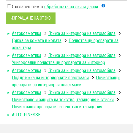
Съгласен съм с
обработката на лични данни
.
ИЗПРАЩАНЕ НА ОТЗИВ
Автокозметика
Грижа за интериора на автомобила
Грижа за кожата в колата
Почистващи препарати за
алкантара
Автокозметика
Грижа за интериора на автомобила
Универсални почистващи препарати за интериор
Автокозметика
Грижа за интериора на автомобила
Поддръжка на интериорните пластмаси
Почистващи
препарати за интериорни пластмаси
Автокозметика
Грижа за интериора на автомобила
Почистване и защита на текстил, тапицерия и стелки
Почистващи препарати за текстил и тапицерия
AUTO FINESSE