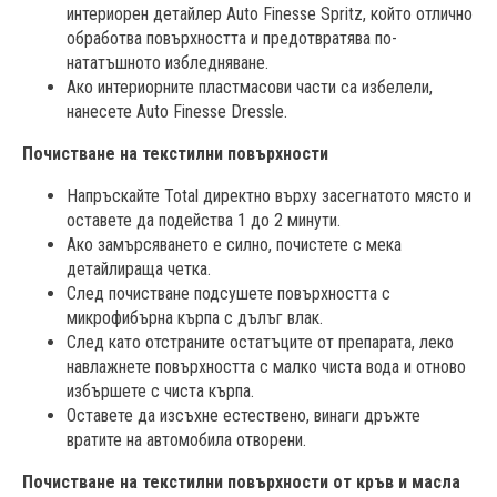
интериорен детайлер Auto Finesse Spritz, който отлично
обработва повърхността и предотвратява по-
нататъшното избледняване.
Ако интериорните пластмасови части са избелели,
нанесете Auto Finesse Dressle.
Почистване на текстилни повърхности
Напръскайте Total директно върху засегнатото място и
оставете да подейства 1 до 2 минути.
Ако замърсяването е силно, почистете с мека
детайлираща четка.
След почистване подсушете повърхността с
микрофибърна кърпа с дълъг влак.
След като отстраните остатъците от препарата, леко
навлажнете повърхността с малко чиста вода и отново
избършете с чиста кърпа.
Оставете да изсъхне естествено, винаги дръжте
вратите на автомобила отворени.
Почистване на текстилни повърхности от кръв и масла