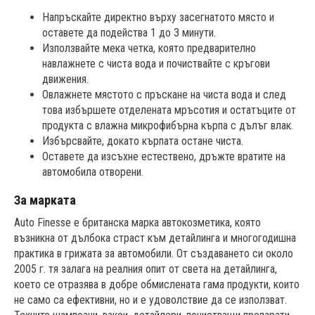
Напръскайте директно върху засегнатото място и
оставете да подейства 1 до 3 минути.
Използвайте мека четка, която предварително
навлажнете с чиста вода и почиствайте с кръгови
движения.
Овлажнете мястото с пръскане на чиста вода и след
това избършете отделената мръсотия и остатъците от
продукта с влажна микрофибърна кърпа с дълъг влак.
Избърсвайте, докато кърпата остане чиста.
Оставете да изсъхне естествено, дръжте вратите на
автомобила отворени.
За марката
Auto Finesse е британска марка автокозметика, която
възникна от дълбока страст към детайлинга и многогодишна
практика в грижата за автомобили. От създаването си около
2005 г. тя залага на реалния опит от света на детайлинга,
което се отразява в добре обмислената гама продукти, които
не само са ефективни, но и е удоволствие да се използват.