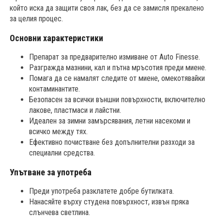
който иска да защити своя лак, без да се замисля прекалено
за целия процес.
Основни характеристики
Препарат за предварително измиване от Auto Finesse.
Разгражда мазнини, кал и пътна мръсотия преди миене.
Помага да се намалят следите от миене, омекотявайки
контаминантите.
Безопасен за всички външни повърхности, включително
лакове, пластмаси и лайстни.
Идеален за зимни замърсявания, летни насекоми и
всичко между тях.
Ефективно почистване без допълнителни разходи за
специални средства.
Упътване за употреба
Преди употреба разклатете добре бутилката.
Нанасяйте върху студена повърхност, извън пряка
слънчева светлина.