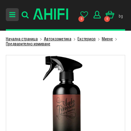
bg
0
0
Начална страница
Автокозметика
Екстериор
Миене
Предварително измиване