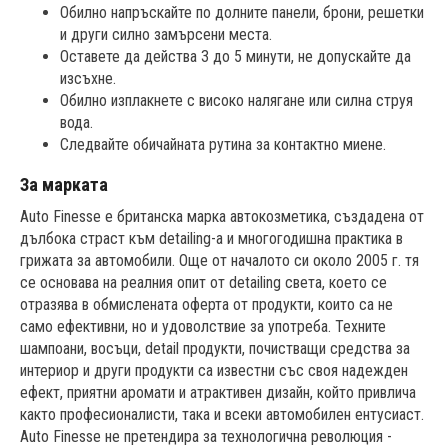
Обилно напръскайте по долните панели, брони, решетки
и други силно замърсени места.
Оставете да действа 3 до 5 минути, не допускайте да
изсъхне.
Обилно изплакнете с високо налягане или силна струя
вода.
Следвайте обичайната рутина за контактно миене.
За марката
Auto Finesse е британска марка автокозметика, създадена от
дълбока страст към detailing-а и многогодишна практика в
грижата за автомобили. Още от началото си около 2005 г. тя
се основава на реалния опит от detailing света, което се
отразява в обмислената оферта от продукти, които са не
само ефективни, но и удоволствие за употреба. Техните
шампоани, восъци, detail продукти, почистващи средства за
интериор и други продукти са известни със своя надежден
ефект, приятни аромати и атрактивен дизайн, който привлича
както професионалисти, така и всеки автомобилен ентусиаст.
Auto Finesse не претендира за технологична революция -