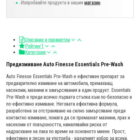
Изпробвайте продукта в нашия
магазин
Описание и параметри
Рейтинг
1
Категория
Предизмиване Auto Finesse Essentials Pre-Wash
Auto Finesse Essentials Pre-Wash е ефективен препарат за
предварително измиване на автомобила, премахващ
насекоми, мазнини и замърсявания в един продукт. Essentials
Pre-Wash е преди всичко първата стъпка към по-безопасно и
по-ефективно измиване. Неговата ефективна формула,
разработена за отстраняване на силно замърсяване преди
контактно измиване, помага да се премахнат мазнини, прах и
насекоми от повърхността, намалявайки риска от
надраскване на лака по време на основното миене. Прост,
ефективен и лесен за употреба - идеалният избор за всеки,