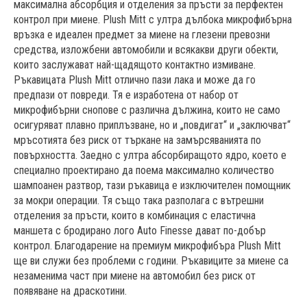
максимална абсорбция и отделения за пръсти за перфектен
контрол при миене. Plush Mitt с ултра дълбока микрофибърна
връзка е идеален предмет за миене на глезени превозни
средства, изложбени автомобили и всякакви други обекти,
които заслужават най-щадящото контактно измиване.
Ръкавицата Plush Mitt отлично пази лака и може да го
предпази от повреди. Тя е изработена от набор от
микрофибърни снопове с различна дължина, които не само
осигуряват плавно приплъзване, но и „повдигат“ и „заключват“
мръсотията без риск от търкане на замърсяванията по
повърхността. Заедно с ултра абсорбиращото ядро, което е
специално проектирано да поема максимално количество
шампоанен разтвор, тази ръкавица е изключителен помощник
за мокри операции. Тя също така разполага с вътрешни
отделения за пръсти, които в комбинация с еластична
маншета с бродирано лого Auto Finesse дават по-добър
контрол. Благодарение на премиум микрофибъра Plush Mitt
ще ви служи без проблеми с години. Ръкавиците за миене са
незаменима част при миене на автомобил без риск от
появяване на драскотини.