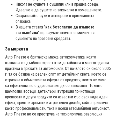
Никога не сушете в сушилня или в прашна среда.
Идеално е да сушите на закачалка в помещението.
Съхранявайте сухи и затворени в оригиналната
опаковка.
В нашата статия "
как безопасно да измиете
автомобила
" ще научите всичко за миенето и
сушенето на превозни средства.
За марката
Auto Finesse е британска марка автокозметика, която
възникна от дълбока страст към детайлинга и многогодишна
практика в грижата за автомобили. От началото си около 2005
г. тя се базира на реален опит от детайлинг света, което се
отразява в обмислената оферта от продукти, които не само
са ефективни, но е удоволствие да се използват. Техните
шампоани, восъци, детайлъри, вътрешни почистващи
препарати и други продукти са известни със своя надежден
ефект, приятни аромати и атрактивен дизайн, който привлича
както професионалисти, така и всеки автомобилен ентусиаст.
Auto Finesse не се преструва на технологична революция -