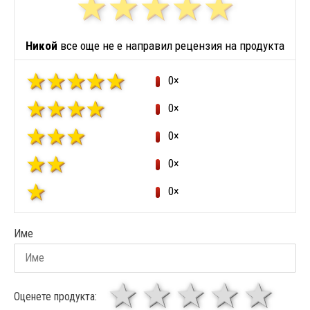
Никой
все още не е направил рецензия на продукта
0×
0×
0×
0×
0×
Име
1 звезда
звезди
3 звез
4 зв
5
Оценете продукта: