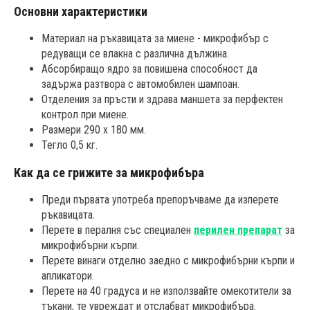
Основни характеристики
Материал на ръкавицата за миене - микрофибър с
редуващи се влакна с различна дължина.
Абсорбиращо ядро за повишена способност да
задържа разтвора с автомобилен шампоан.
Отделения за пръсти и здрава маншета за перфектен
контрол при миене.
Размери 290 x 180 мм.
Тегло 0,5 кг.
Как да се грижите за микрофибъра
Преди първата употреба препоръчваме да изперете
ръкавицата.
Перете в пералня със специален
перилен препарат
за
микрофибърни кърпи.
Перете винаги отделно заедно с микрофибърни кърпи и
апликатори.
Перете на 40 градуса и не използвайте омекотители за
тъкани, те увреждат и отслабват микрофибъра.