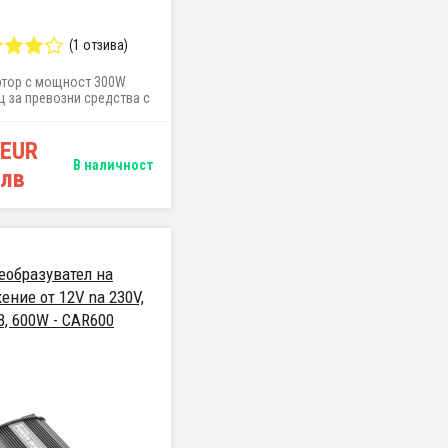
(1 отзива)
ртор с мощност 300W
 за превозни средства с
напрежение 12V (фургон
томобили), за захранване
 EUR
ки електроуреди 230V
В наличност
 лв
еобразувател на
ение от 12V na 230V,
B, 600W - CAR600