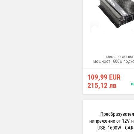
преобразувател 
мощност 1600W подх
превозни средства с 
напрежение 24
109,99 EUR
215,12 лв
н
Преобразувател
напрежение от 12V н
USB, 1600W - CAR