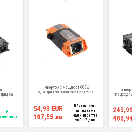
D
инвертор с мощност 600W
с
инвер
подходящ за превозни средства с
одящ за
подходящ
бордово напрежение 12V (фургон
бордова
бордово 
и леки автомобили), за захранване
а 12V
автомоб
Обикновено
на малки електроуреди 230V като
54,99 EUR
249,9
уреди 2
попълваме
помпи, лампи и др.
В
фурни,
107,55 лв
наличността
аличност
488,9
бойлер
за 1 - 3 дни
инст