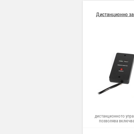
Дистанционно за
дистанционното упра
позволява включва
изключване на преобра
на разстояние 5 м