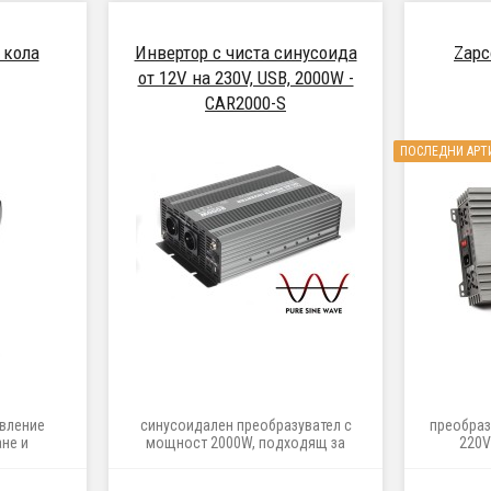
 кола
Инвертор с чиста синусоида
Zapc
от 12V на 230V, USB, 2000W -
CAR2000-S
ПОСЛЕДНИ АРТ
вление
синусоидален преобразувател с
преобраз
не и
мощност 2000W, подходящ за
220V
зувателя
превозни средства с бордова
етра
мрежа 12V (ванове и леки