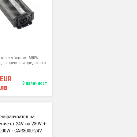
ртор с мощност 600W
 за превозни средства с
напрежение 12V (фургон
томобили), за захранване
 EUR
 електроуреди 230V като
омпи, лампи и др.
В наличност
 лв
еобразувател на
ние от 24V на 230V +
3000W - CAR3000-24V