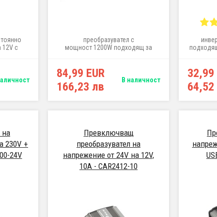
стоянно
преобразувател с
инве
 12V с
мощност 1200W подходящ за
подходящ
е 5A/60W
превозни средства с бордова
бордово 
електрическа мрежа 12V
и леки ав
84,99 EUR
32,99
на мал
наличност
В наличност
166,23 лв
64,52
 на
Превключващ
Пр
а 230V +
преобразувател на
напреж
00-24V
напрежение от 24V на 12V,
US
10A - CAR2412-10