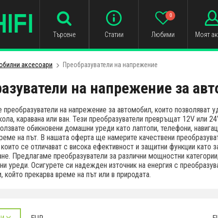
0
Търсене
Статии
Любими
Моят ак
обилни аксесоари
Преобразуватели на напрежение
азуватели на напрежение за ав
 преобразуватели на напрежение за автомобил, които позволяват у
кола, каравана или ван. Тези преобразуватели превръщат 12V или 24
ползвате обикновени домашни уреди като лаптопи, телефони, навигац
реме на път. В нашата оферта ще намерите качествени преобразуват
които се отличават с висока ефективност и защитни функции като з
ане. Предлагаме преобразуватели за различни мощностни категории
ни уреди. Осигурете си надежден източник на енергия с преобразув
, който прекарва време на път или в природата.