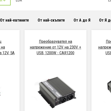
EUR
E
РИ
От най-евтините
От най-скъпите
От А до Я
От Я д
щ
Преобразувател на
Пр
 на
напрежение от 12V на 230V +
напреж
 12V, 5A
USB, 1200W - CAR1200
US