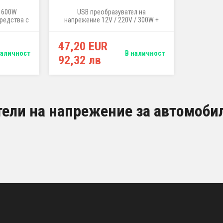
 600W
USB преобразувател на
редства с
напрежение 12V / 220V / 300W +
товарни
USB гнездо
нване на
47,20 EUR
30V като
добни
наличност
В наличност
92,32 лв
тели на напрежение за автомоби