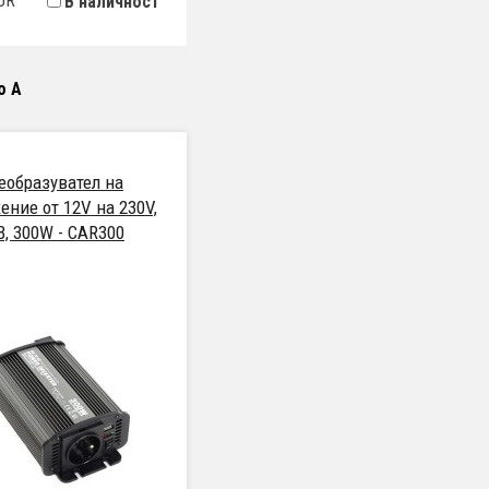
UR
В наличност
о А
еобразувател на
ение от 12V на 230V,
B, 300W - CAR300