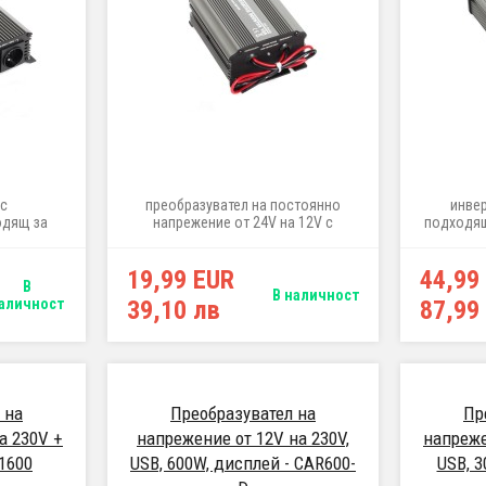
с
преобразувател на постоянно
инве
одящ за
напрежение от 24V на 12V с
подходящ
бордово
максимално натоварване
бордово 
V
10A/120W
и леки ав
19,99 EUR
44,99
на малки
В
п
В наличност
аличност
39,10 лв
87,99
 на
Преобразувател на
Пр
а 230V +
напрежение от 12V на 230V,
напреже
1600
USB, 600W, дисплей - CAR600-
USB, 