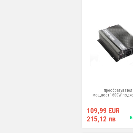
преобразувател 
мощност 1600W подх
превозни средства с 
електрическа мреж
109,99 EUR
215,12 лв
н