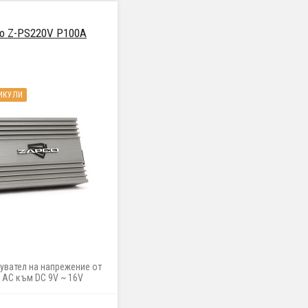
o Z-PS220V P100A
ИКУЛИ
увател на напрежение от
 AC към DC 9V ~ 16V