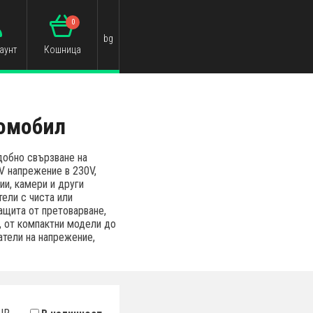
0
bg
аунт
Кошница
томобил
добно свързване на
V напрежение в 230V,
ии, камери и други
ели с чиста или
ащита от претоварване,
, от компактни модели до
атели на напрежение,