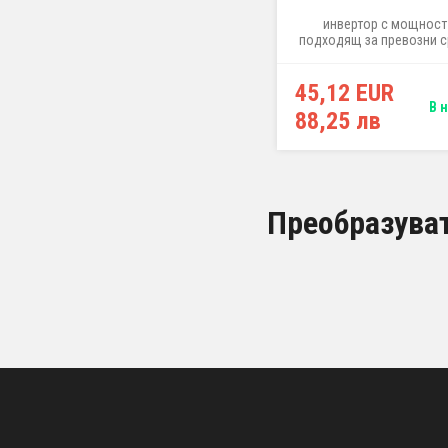
инвертор с мощност
подходящ за превозни с
бордова мрежа 24V (
автомобили), за захра
45,12 EUR
малки електроуреди 2
помпи, крушки и по
В 
88,25 лв
Преобразува