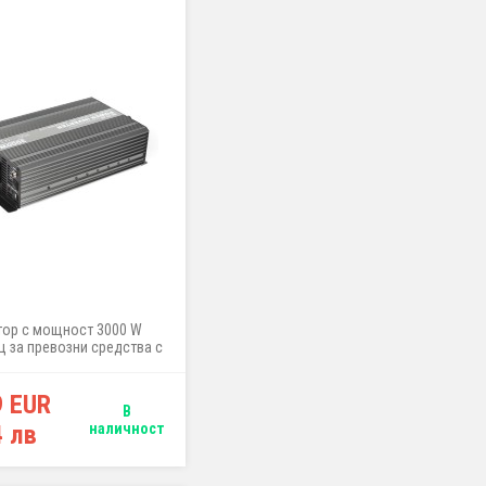
тор с мощност 3000 W
 за превозни средства с
напрежение 24V (товарни
или), за захранване на
9 EUR
30V като микровълнови
В
 електрически чайници,
4 лв
наличност
и, помпи, лампи, ръчни
рументи, хладилници